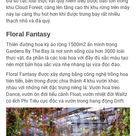
Đa số các loài thực vật quý hiếm đều được bảo tồn trong
khu Cloud Forest, càng lên tầng cao thì khu rừng trên mây
này lại càng thu hút hơn khi được trưng bày rất nhiều
thạch nhũ và đá quý.
Floral Fantasy
Thiên đường hoa kỳ ảo rộng 1500m2 ẩn mình trong
Gardens By The Bay là nơi sinh sống của hơn 3000 loài
thực vật, đa phần là các loài hoa với đầy đủ sắc màu tạo
nên một bản hòa sắc vừa nhẹ nhàng lại vừa độc đáo.
Floral Fantasy được xây dựng bằng công nghệ trồng hoa
tiên tiến, bên trong được chia thành 4 khu vườn khác
nhau với những nét đặc trưng riêng là: Vườn hoa treo
Dance, vườn ôn đới tiểu cảnh Float, vườn nhiệt đới Waltz
có ếch Phi Tiêu cực độc và vườn trong hang động Drift.