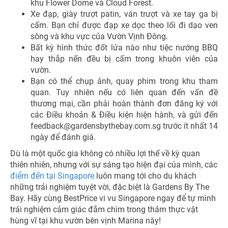
khu Flower Dome và Cloud Forest.
Xe đạp, giày trượt patin, ván trượt và xe tay ga bị
cấm. Bạn chỉ được đạp xe dọc theo lối đi dạo ven
sông và khu vực của Vườn Vịnh Đông.
Bất kỳ hình thức đốt lửa nào như tiệc nướng BBQ
hay thắp nến đều bị cấm trong khuôn viên của
vườn.
Bạn có thể chụp ảnh, quay phim trong khu tham
quan. Tuy nhiên nếu có liên quan đến vấn đề
thương mại, cần phải hoàn thành đơn đăng ký với
các Điều khoản & Điều kiện hiện hành, và gửi đến
feedback@gardensbythebay.com.sg trước ít nhất 14
ngày để đánh giá.
Dù là một quốc gia không có nhiều lợi thế về kỳ quan
thiên nhiên, nhưng với sự sáng tạo hiện đại của mình, các
điểm đến tại Singapore
luôn mang tới cho du khách
những trải nghiệm tuyệt vời, đặc biệt là Gardens By The
Bay. Hãy cùng BestPrice vi vu Singapore ngay để tự mình
trải nghiệm cảm giác đắm chìm trong thảm thực vật
hùng vĩ tại khu vườn bên vịnh Marina này!