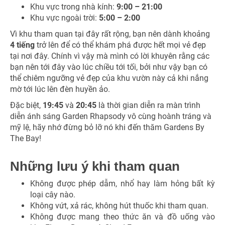
Khu vực trong nhà kính:
9:00 – 21:00
Khu vực ngoài trời:
5:00 – 2:00
Vì khu tham quan tại đây rất rộng, bạn nên dành khoảng
4 tiếng
trở lên để có thể khám phá được hết mọi vẻ đẹp
tại nơi đây. Chính vì vậy mà mình có lời khuyên rằng các
bạn nên tới đây vào lúc chiều tới tối, bởi như vậy bạn có
thể chiêm ngưỡng vẻ đẹp của khu vườn này cả khi nắng
mờ tới lúc lên đèn huyền ảo.
Đặc biệt,
19:45
và
20:45
là thời gian diễn ra màn trình
diễn ánh sáng Garden Rhapsody vô cùng hoành tráng và
mỹ lệ, hãy nhớ đừng bỏ lỡ nó khi đến thăm Gardens By
The Bay!
Những lưu ý khi tham quan
Không được phép dẫm, nhổ hay làm hỏng bất kỳ
loại cây nào.
Không vứt, xả rác, không hút thuốc khi tham quan.
Không được mang theo thức ăn và đồ uống vào