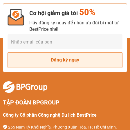
50%
Cơ hội giảm giá tới
Hãy đăng ký ngay để nhận ưu đãi bí mật từ
BestPrice nhé!
Đăng ký ngay
TẬP ĐOÀN BPGROUP
Công ty Cổ phần Công nghệ Du lịch BestPrice
255 Nam Kỳ Khởi Nghĩa, Phường Xuân Hòa, TP. Hồ Chí Minh.