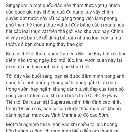
Singapore là một quốc đảo nên thảm thực vật tự nhiên
của quốc gia này không quá đa dạng, tuy vậy chính
quyền đất nước này rất cố gắng trong việc làm phong
phú thêm hệ thống thực vật tại đây bằng cách mang hầu
hết các loài thực vật trên thế giới vào khu vực này. Chính
vì vậy mà bạn sẽ dễ dàng bắt gặp những loài cây lạ mà
trước đó bạn chưa từng thấy bao giờ.
Bạn có thể tới tham quan Gardens By The Bay bất cứ thời
điểm nào trong ngày, bởi mỗi lúc, khu vườn xuân này lại
đem tới cho bạn một cảm giác khác biệt.
Tới đây vào buổi sáng, bạn sẽ được đắm mình trong ánh
nắng lấp lánh nhưng không sợ bị nóng gắt khi đi dạo
trong vườn, hay ngắm khung cảnh tuyệt đẹp của toàn bộ
công viên từ trên cao khi dạo bước trên OCBC Skyway.
Tiến tới Đài quan sát Supertree, nằm trên đỉnh cao nhất
trong 18 siêu cây, bạn sẽ còn được thỏa mãn với khung
cảnh ngoạn mục của Vịnh Marina từ độ cao 50m.
Một trải nghiệm thú vị hơn vào khi chiều tà, lúc hoàng
hôn buông xuống, chương trình biểu diễn âm thanh và