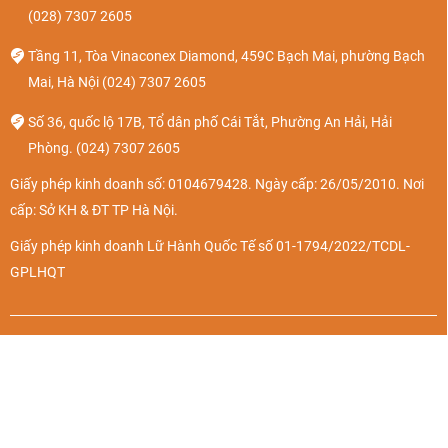
(028) 7307 2605
Tầng 11, Tòa Vinaconex Diamond, 459C Bạch Mai, phường Bạch
Mai, Hà Nội
(024) 7307 2605
Số 36, quốc lộ 17B, Tổ dân phố Cái Tắt, Phường An Hải, Hải
Phòng.
(024) 7307 2605
Giấy phép kinh doanh số: 0104679428. Ngày cấp: 26/05/2010. Nơi
cấp: Sở KH & ĐT TP Hà Nội.
Giấy phép kinh doanh Lữ Hành Quốc Tế số 01-1794/2022/TCDL-
GPLHQT
Vé máy bay
Về chúng tôi
Khách sạn
Liên hệ
Tour du lịch
Chính sách riêng tư