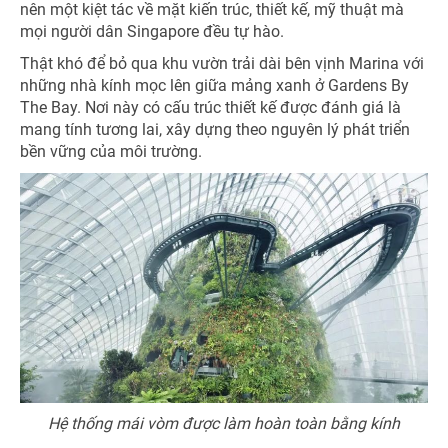
nên một kiệt tác về mặt kiến trúc, thiết kế, mỹ thuật mà
mọi người dân Singapore đều tự hào.
Thật khó để bỏ qua khu vườn trải dài bên vịnh Marina với
những nhà kính mọc lên giữa mảng xanh ở Gardens By
NHẬN ƯU ĐÃI NGAY
The Bay. Nơi này có cấu trúc thiết kế được đánh giá là
TƯ VẤN NGAY
mang tính tương lai, xây dựng theo nguyên lý phát triển
bền vững của môi trường.
TƯ VẤN NGAY
Nhận ưu đãi ngay
TƯ VẤN NGAY
TƯ VẤN NGAY
TƯ VẤN NGAY
Nhận ưu đãi ngay!
Hệ thống mái vòm được làm hoàn toàn bằng kính