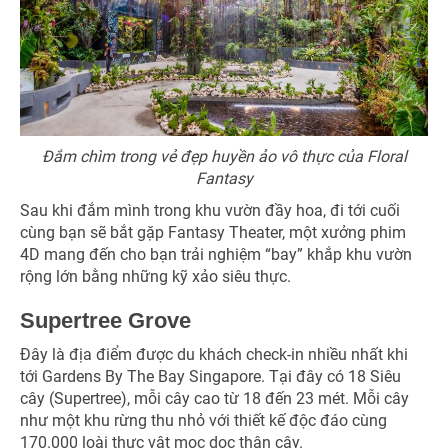
Đắm chìm trong vẻ đẹp huyền ảo vô thực của Floral
Fantasy
Sau khi đắm mình trong khu vườn đầy hoa, đi tới cuối
cùng bạn sẽ bắt gặp Fantasy Theater, một xưởng phim
4D mang đến cho bạn trải nghiệm “bay” khắp khu vườn
rộng lớn bằng những kỹ xảo siêu thực.
Supertree Grove
Đây là địa điểm được du khách check-in nhiều nhất khi
tới Gardens By The Bay Singapore. Tại đây có 18 Siêu
cây (Supertree), mỗi cây cao từ 18 đến 23 mét. Mỗi cây
như một khu rừng thu nhỏ với thiết kế độc đáo cùng
170.000 loài thực vật mọc dọc thân cây.