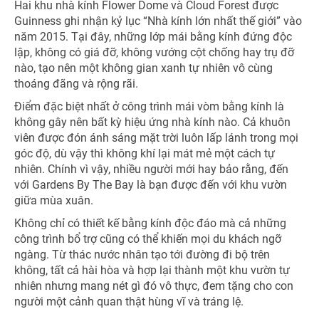
Hai khu nhà kính Flower Dome và Cloud Forest được
Guinness ghi nhận kỷ lục “Nhà kính lớn nhất thế giới” vào
năm 2015. Tại đây, những lớp mái bằng kính đứng độc
lập, không có giá đỡ, không vướng cột chống hay trụ đỡ
nào, tạo nên một không gian xanh tự nhiên vô cùng
thoáng đãng và rộng rãi.
Điểm đặc biệt nhất ở công trình mái vòm bằng kính là
không gây nên bất kỳ hiệu ứng nhà kính nào. Cả khuôn
viên được đón ánh sáng mặt trời luôn lấp lánh trong mọi
góc độ, dù vậy thì không khí lại mát mẻ một cách tự
nhiên. Chính vì vậy, nhiều người mới hay bảo rằng, đến
với Gardens By The Bay là bạn được đến với khu vườn
giữa mùa xuân.
Không chỉ có thiết kế bằng kính độc đáo mà cả những
công trình bổ trợ cũng có thể khiến mọi du khách ngỡ
ngàng. Từ thác nước nhân tạo tới đường đi bộ trên
không, tất cả hài hòa và hợp lại thành một khu vườn tự
nhiên nhưng mang nét gì đó vô thực, đem tặng cho con
người một cảnh quan thật hùng vĩ và tráng lệ.