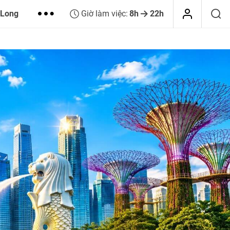
 Long
Giờ làm việc:
8h
22h