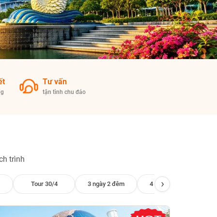
ết
Tư vấn
ng
tận tình chu đáo
h trình
›
Tour 30/4
3 ngày 2 đêm
4 ngày 3 đêm
5