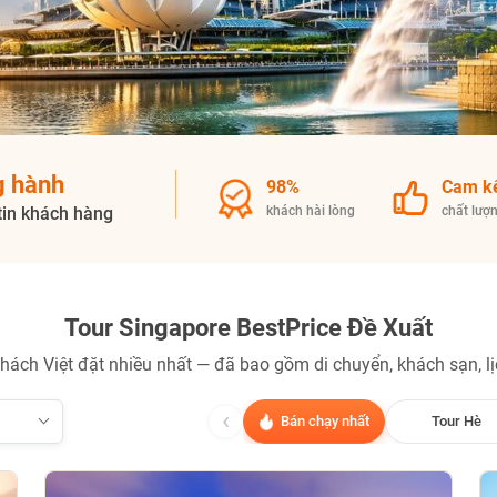
Nhận ưu đãi ngay
TƯ VẤN NGAY
NHẬN ƯU ĐÃI NGAY
g hành
Nhận ưu đãi ngay!
TƯ VẤN NGAY
98%
Cam k
TƯ VẤN NGAY
TƯ VẤN NGAY
TƯ VẤN NGAY
tin khách hàng
khách hài lòng
chất lượ
Tour Singapore BestPrice Đề Xuất
hách Việt đặt nhiều nhất — đã bao gồm di chuyển, khách sạn, lịc
‹
Bán chạy nhất
Tour Hè