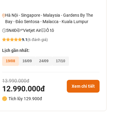
Hà Nội - Singapore - Malaysia - Gardens By The
Bay - Đảo Sentosa - Malacca - Kuala Lumpur
5N4Đ
Vietjet Air
Ô tô
9.1
(6 đánh giá)
Lịch gần nhất:
19/08
16/09
24/09
17/10
13.990.000đ
Xem chi tiết
12.990.000đ
Tích lũy 129.900đ