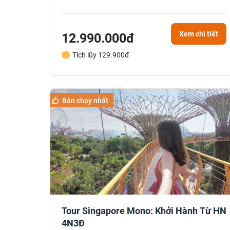
Xem chi tiết
12.990.000đ
Tích lũy 129.900đ
Bán chạy nhất
Tour Singapore Mono: Khởi Hành Từ HN
4N3Đ