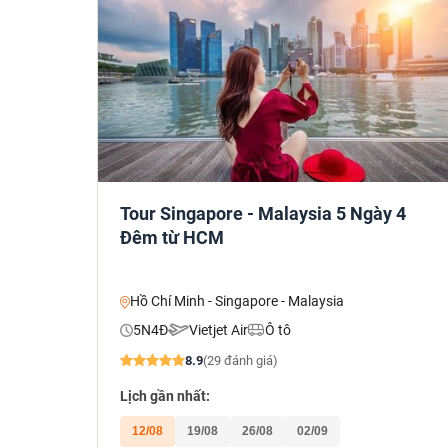
Tour Singapore - Malaysia 5 Ngày 4
Đêm từ HCM
Hồ Chí Minh - Singapore - Malaysia
5N4Đ
Vietjet Air
Ô tô
8.9
(29 đánh giá)
Lịch gần nhất:
12/08
19/08
26/08
02/09