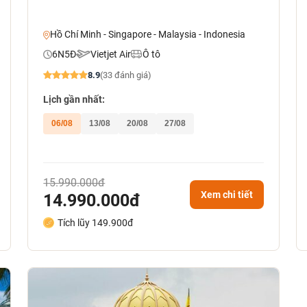
Hồ Chí Minh - Singapore - Malaysia - Indonesia
6N5Đ
Vietjet Air
Ô tô
8.9
(33 đánh giá)
Lịch gần nhất:
06/08
13/08
20/08
27/08
15.990.000đ
Xem chi tiết
14.990.000đ
Tích lũy 149.900đ