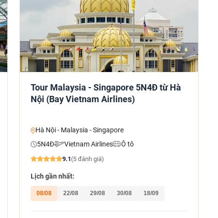
Tour Malaysia - Singapore 5N4Đ từ Hà
Nội (Bay Vietnam Airlines)
Hà Nội - Malaysia - Singapore
5N4Đ
Vietnam Airlines
Ô tô
9.1
(5 đánh giá)
Lịch gần nhất:
08/08
22/08
29/08
30/08
18/09