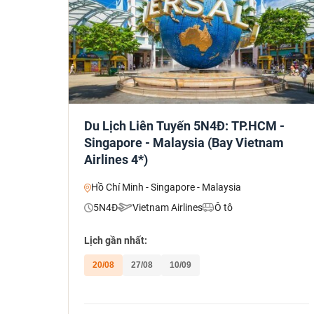
Du Lịch Liên Tuyến 5N4Đ: TP.HCM -
Singapore - Malaysia (Bay Vietnam
Airlines 4*)
Hồ Chí Minh - Singapore - Malaysia
5N4Đ
Vietnam Airlines
Ô tô
Lịch gần nhất:
20/08
27/08
10/09