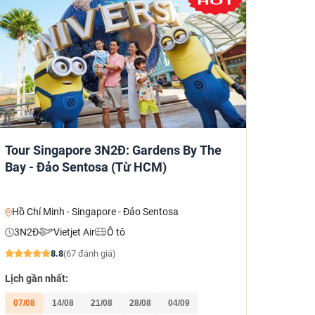
Tour Singapore 3N2Đ: Gardens By The
Bay - Đảo Sentosa (Từ HCM)
Hồ Chí Minh - Singapore - Đảo Sentosa
3N2Đ
Vietjet Air
Ô tô
8.8
(67 đánh giá)
Lịch gần nhất:
07/08
14/08
21/08
28/08
04/09