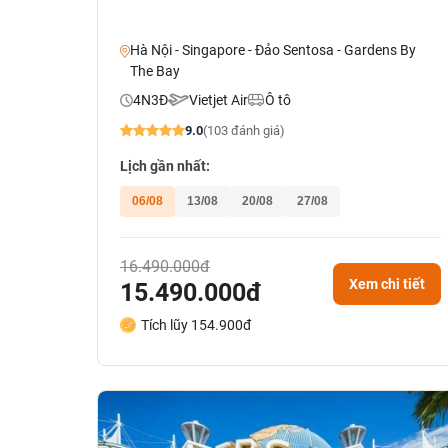
Hà Nội - Singapore - Đảo Sentosa - Gardens By
The Bay
4N3Đ
Vietjet Air
Ô tô
9.0
(103 đánh giá)
Lịch gần nhất:
06/08
13/08
20/08
27/08
16.490.000đ
Xem chi tiết
15.490.000đ
Tích lũy 154.900đ