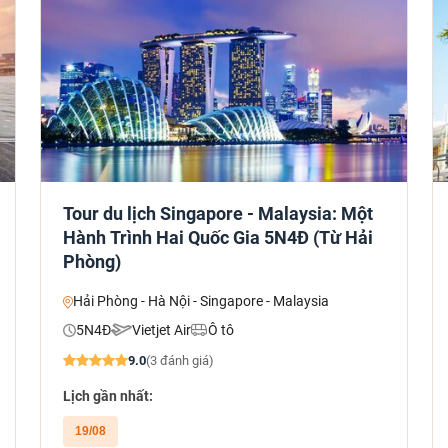
Tour du lịch Singapore - Malaysia: Một
Hành Trình Hai Quốc Gia 5N4Đ (Từ Hải
Phòng)
Hải Phòng - Hà Nội - Singapore - Malaysia
5N4Đ
Vietjet Air
Ô tô
9.0
(3 đánh giá)
Lịch gần nhất:
19/08