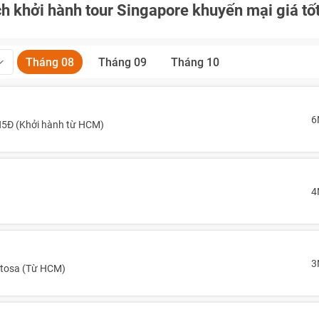
h khởi hành tour Singapore khuyến mại giá tố
Tháng 08
Tháng 09
Tháng 10
6
6N5Đ (Khởi hành từ HCM)
4
3
ntosa (Từ HCM)