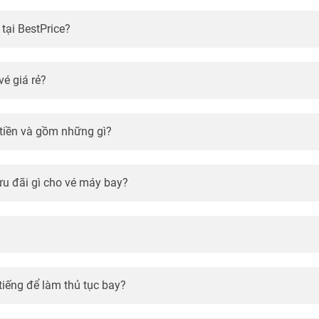
 tại BestPrice?
é giá rẻ?
 tiền và gồm những gì?
ưu đãi gì cho vé máy bay?
tiếng để làm thủ tục bay?