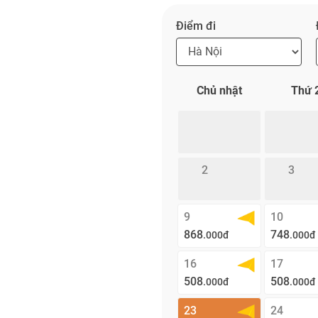
Điểm đi
Chủ nhật
Thứ 
2
3
9
10
868
748
.000đ
.000đ
16
17
508
508
.000đ
.000đ
23
24