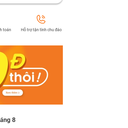
nh toán
Hỗ trợ tận tình chu đáo
háng 8