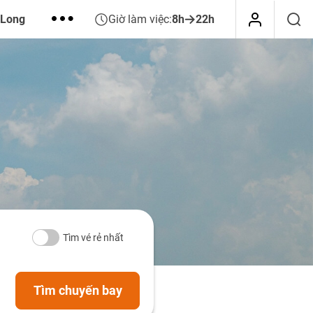
 Long
Giờ làm việc:
8h
22h
Tìm vé rẻ nhất
Tìm chuyến bay