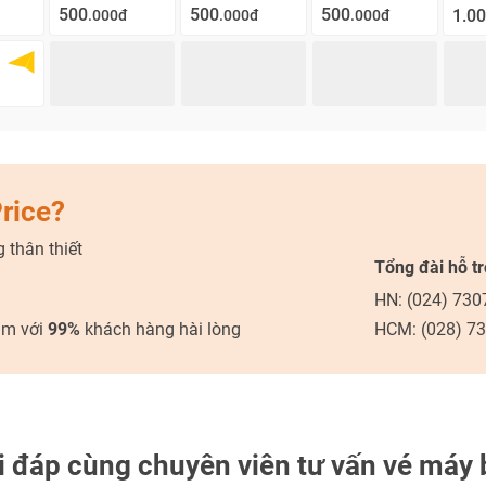
500
500
500
1.0
.000đ
.000đ
.000đ
Price?
 thân thiết
Tổng đài hỗ t
HN: (024) 730
ăm với
99%
khách hàng hài lòng
HCM: (028) 7
i đáp cùng chuyên viên tư vấn vé máy 