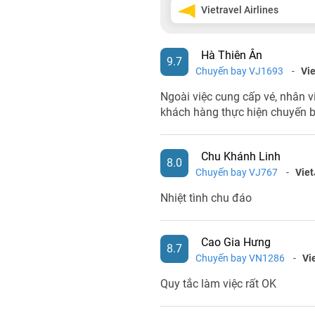
Vietravel Airlines
Hà Thiên Ân
9.7
Chuyến bay VJ1693
-
Vie
Ngoài việc cung cấp vé, nhân vi
khách hàng thực hiện chuyến b
Chu Khánh Linh
8.0
Chuyến bay VJ767
-
Viet
Nhiệt tình chu đáo
Cao Gia Hưng
8.7
Chuyến bay VN1286
-
Vi
Quy tắc làm việc rất OK