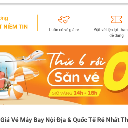
ờng
 NIỀM TIN
Luôn có vé giá rẻ
Đặt vé tiện lợi, tha
TƯ VẤN NGAY
dễ dàng
NHẬN ƯU ĐÃI NGAY
TƯ VẤN NGAY
TƯ VẤN NGAY
TƯ VẤN NGAY
TƯ VẤN NGAY
Giá Vé Máy Bay Nội Địa & Quốc Tế Rẻ Nhất T