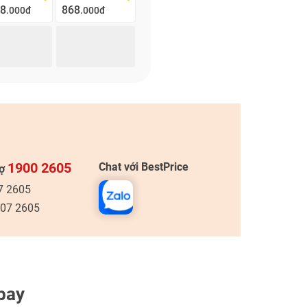
08
868
.000đ
.000đ
1900 2605
Chat với BestPrice
rợ
7 2605
307 2605
bay