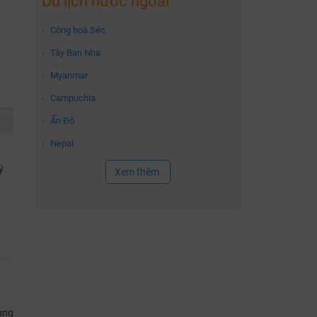
Du lịch nước ngoài
›
Cộng hoà Séc
›
Tây Ban Nha
›
Myanmar
›
Campuchia
›
Ấn Độ
›
Nepal
ý
Xem thêm
ùng