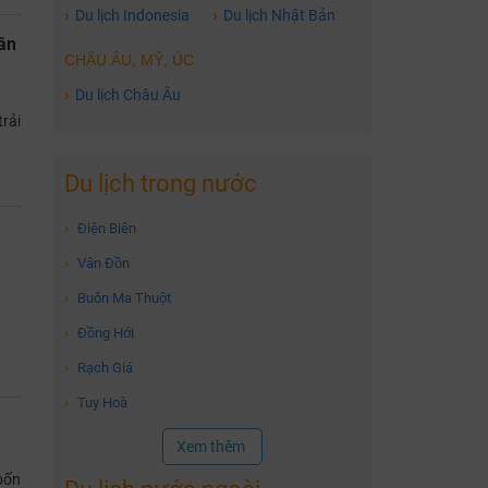
›
›
Du lịch Indonesia
Du lịch Nhật Bản
ân
CHÂU ÂU, MỸ, ÚC
›
Du lịch Châu Âu
rải
Du lịch trong nước
›
Điện Biên
›
Vân Đồn
›
Buôn Ma Thuột
›
Đồng Hới
›
Rạch Giá
›
Tuy Hoà
Xem thêm
bốn