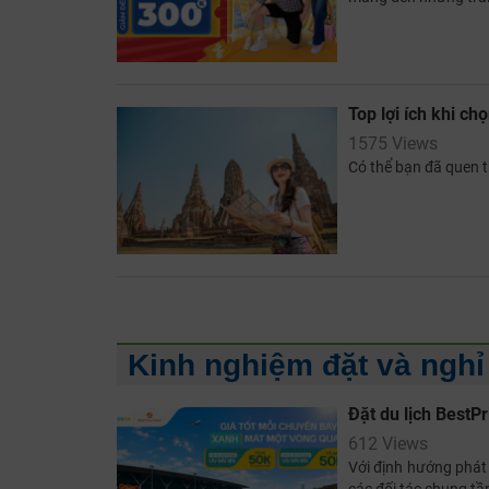
Top lợi ích khi chọ
1575 Views
Có thể bạn đã quen t
Kinh nghiệm đặt và nghỉ
Đặt du lịch BestP
612 Views
Với định hướng phát 
các đối tác chung tầ