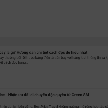
bay là gì? Hướng dẫn chi tiết cách đọc dễ hiểu nhất
ay thường bối rối trước bảng điện tử sân bay với hàng loạt thông tin và k
biết cách đọc bảng…
rice - Nhận ưu đãi di chuyển độc quyền từ Green SM
triển du lịch bền vững, BestPrice Travel không ngừng mở rộng hợp tác c