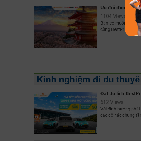
Ưu đãi độc quyền
1104 Views
Bạn có muốn tận hưở
cùng BestPrice và 
Kinh nghiệm đi du thuyề
Đặt du lịch BestP
612 Views
Với định hướng phát 
các đối tác chung tầ