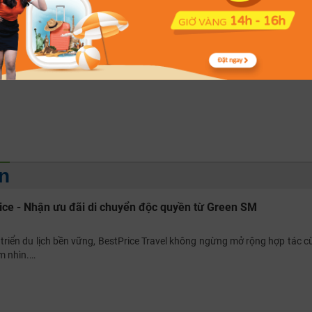
 từ BestPrice Travel và Techcombank Rewards
ng những chuyến du lịch đáng nhớ với mức giá ưu đãi chưa từng có? 
Techcombank…
n
rice - Nhận ưu đãi di chuyển độc quyền từ Green SM
triển du lịch bền vững, BestPrice Travel không ngừng mở rộng hợp tác c
m nhìn.…