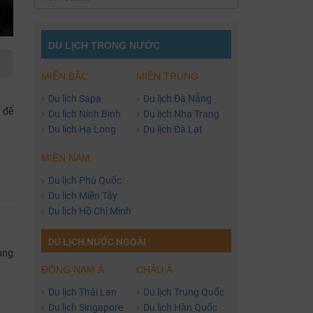
DU LỊCH TRONG NƯỚC
MIỀN BẮC
MIỀN TRUNG
›
›
Du lịch Sapa
Du lịch Đà Nẵng
 để
›
›
Du lịch Ninh Bình
Du lịch Nha Trang
›
›
Du lịch Hạ Long
Du lịch Đà Lạt
MIỀN NAM
›
Du lịch Phú Quốc
›
Du lịch Miền Tây
›
Du lịch Hồ Chí Minh
DU LỊCH NƯỚC NGOÀI
ùng
ĐÔNG NAM Á
CHÂU Á
›
›
Du lịch Thái Lan
Du lịch Trung Quốc
›
›
Du lịch Singapore
Du lịch Hàn Quốc