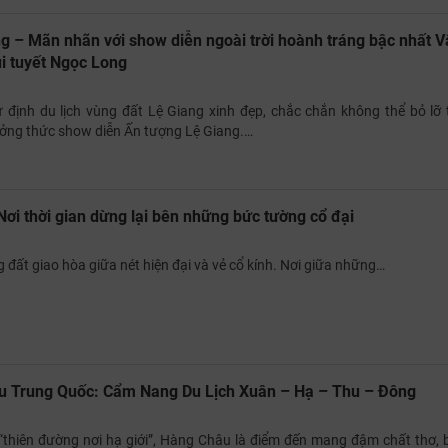
g – Mãn nhãn với show diễn ngoài trời hoành tráng bậc nhất V
i tuyết Ngọc Long
định du lịch vùng đất Lệ Giang xinh đẹp, chắc chắn không thể bỏ lỡ t
ởng thức show diễn Ấn tượng Lệ Giang.…
Nơi thời gian dừng lại bên những bức tường cổ đại
g đất giao hòa giữa nét hiện đại và vẻ cổ kính. Nơi giữa những…
u Trung Quốc: Cẩm Nang Du Lịch Xuân – Hạ – Thu – Đông
thiên đường nơi hạ giới”, Hàng Châu là điểm đến mang đậm chất thơ, 