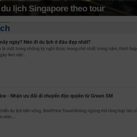
u lịch Singapore theo tour
ịch
TƯ VẤN NGAY
mấy ngày? Nên đi du lịch ở đâu đẹp nhất?
NHẬN ƯU ĐÃI NGAY
 là một trong những kỳ nghỉ được mong chờ nhất trong năm, thích hợp
TƯ VẤN NGAY
TƯ VẤN NGAY
TƯ VẤN NGAY
TƯ VẤN NGAY
ngày làm việc…
rice - Nhận ưu đãi di chuyển độc quyền từ Green SM
triển du lịch bền vững, BestPrice Travel không ngừng mở rộng hợp tác c
m nhìn.…