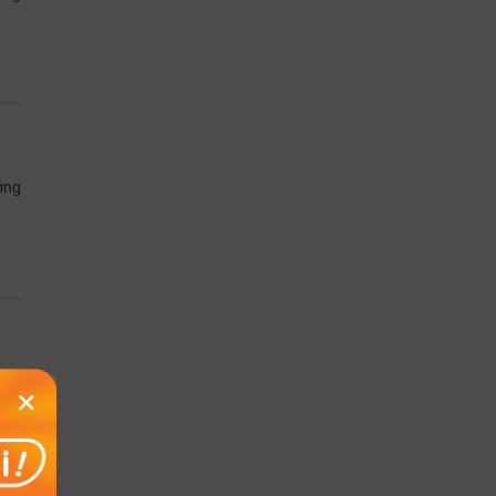
ởng
hứng