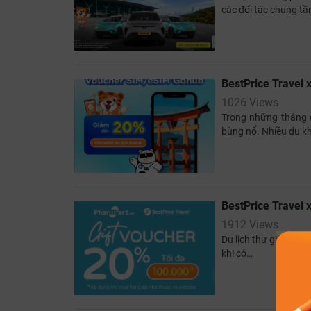
các đối tác chung tầ
BestPrice Travel 
1026 Views
Trong những tháng c
bùng nổ. Nhiều du k
BestPrice Travel 
1912 Views
Du lịch thư giãn kết
khi có…