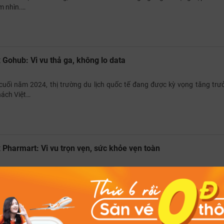
m nhìn.…
x Gohub: Vi vu thả ga, không lo data
uối năm 2024, thị trường du lịch quốc tế đang được kỳ vọng tăng trư
hách Việt…
x Pharmart: Vi vu trọn vẹn, sức khỏe vẹn toàn
 hợp với chăm sóc sức khỏe y tế, tại sao không? BestPrice Travel rất hào 