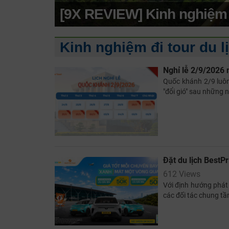
[9X REVIEW] Kinh nghiệm d
Kinh nghiệm đi tour du l
Nghỉ lễ 2/9/2026 
Quốc khánh 2/9 luôn
"đổi gió" sau những 
Đặt du lịch BestP
612 Views
Với định hướng phát 
các đối tác chung tầ