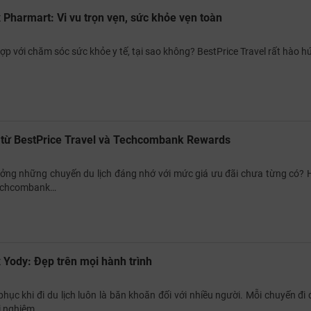
x Pharmart: Vi vu trọn vẹn, sức khỏe vẹn toàn
 hợp với chăm sóc sức khỏe y tế, tại sao không? BestPrice Travel rất hào 
 từ BestPrice Travel và Techcombank Rewards
ng những chuyến du lịch đáng nhớ với mức giá ưu đãi chưa từng có? 
Techcombank…
x Yody: Đẹp trên mọi hành trình
phục khi đi du lịch luôn là băn khoăn đối với nhiều người. Mỗi chuyến đi
i nghiệm…