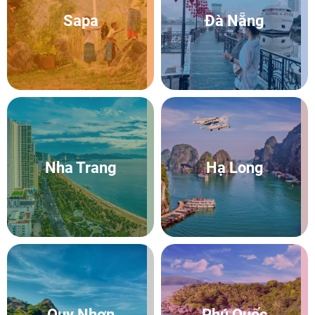
Sapa
Đà Nẵng
Nha Trang
Hạ Long
Quy Nhơn
Phú Quốc