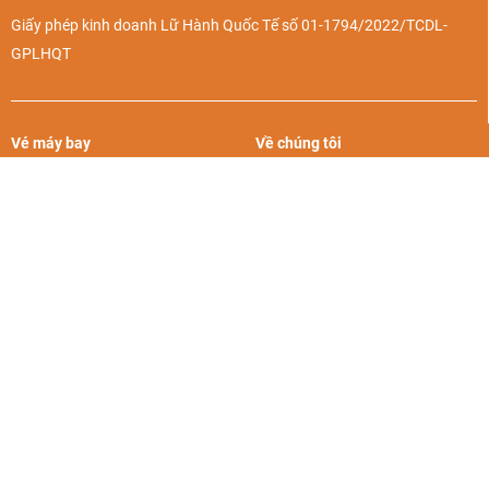
Giấy phép kinh doanh Lữ Hành Quốc Tế số 01-1794/2022/TCDL-
GPLHQT
Vé máy bay
Về chúng tôi
Khách sạn
Liên hệ
Tour du lịch
Chính sách riêng tư
Vinpearl
Điều khoản và điều kiện
Du thuyền Hạ Long
Hình thức thanh toán
BestPrice với báo chí
Chứng nhận và giải thưởng
Cẩm nang du lịch