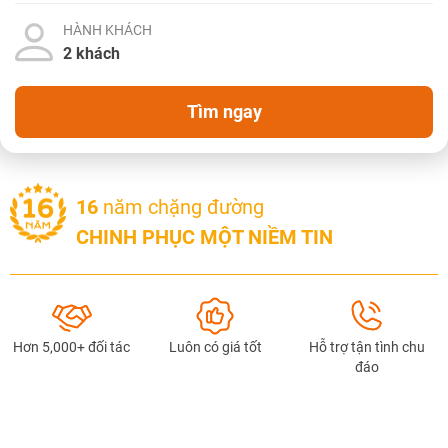
HÀNH KHÁCH
Tìm ngay
16
năm chặng đường
NHẬN ƯU ĐÃI NGAY
CHINH PHỤC MỘT NIỀM TIN
TƯ VẤN NGAY
TƯ VẤN NGAY
TƯ VẤN NGAY
TƯ VẤN NGAY
TƯ VẤN NGAY
Hơn 5,000+ đối tác
Luôn có giá tốt
Hỗ trợ tận tình chu
đáo