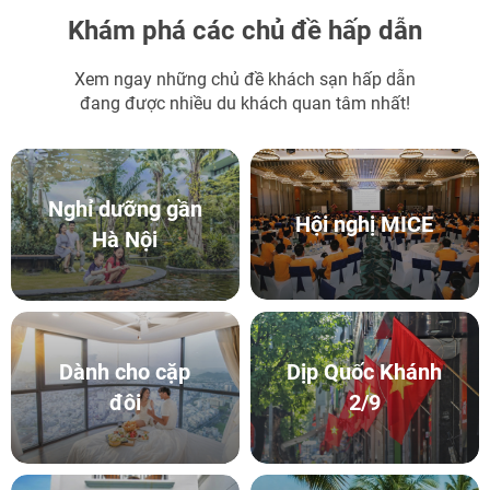
Khám phá các chủ đề hấp dẫn
Xem ngay những chủ đề khách sạn hấp dẫn
đang được nhiều du khách quan tâm nhất!
Nghỉ dưỡng gần
Hội nghị MICE
Hà Nội
Dịp Quốc Khánh
Dành cho cặp
2/9
đôi