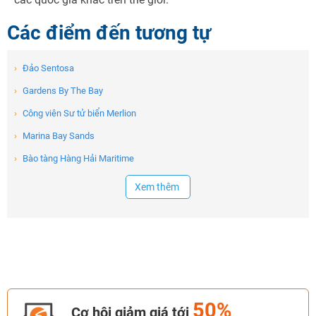
Các điểm đến tương tự
›
Đảo Sentosa
›
Gardens By The Bay
›
Công viên Sư tử biển Merlion
›
Marina Bay Sands
›
Bào tàng Hàng Hải Maritime
Xem thêm
50%
Cơ hội giảm giá tới