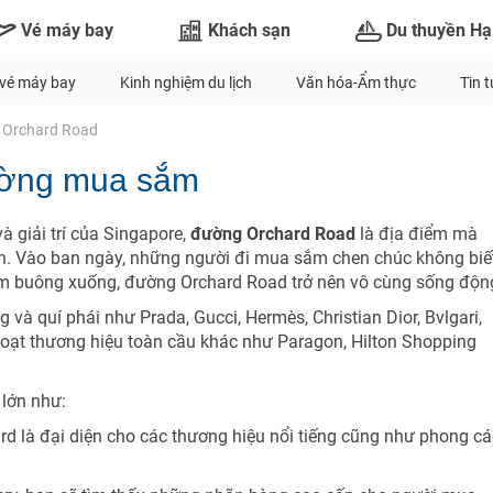
Vé máy bay
Khách sạn
Du thuyền Hạ
vé máy bay
Kinh nghiệm du lịch
Văn hóa-Ẩm thực
Tin 
Orchard Road
ường mua sắm
 giải trí của Singapore,
đường Orchard Road
là địa điểm mà
h. Vào ban ngày, những người đi mua sắm chen chúc không biế
m buông xuống, đường Orchard Road trở nên vô cùng sống độn
TƯ VẤN NGAY
và quí phái như Prada, Gucci, Hermès, Christian Dior, Bvlgari,
NHẬN ƯU ĐÃI NGAY
 loạt thương hiệu toàn cầu khác như Paragon, Hilton Shopping
Nhận ưu đãi ngay
TƯ VẤN NGAY
TƯ VẤN NGAY
TƯ VẤN NGAY
TƯ VẤN NGAY
lớn như:
Nhận ưu đãi ngay!
ard là đại diện cho các thương hiệu nổi tiếng cũng như phong c