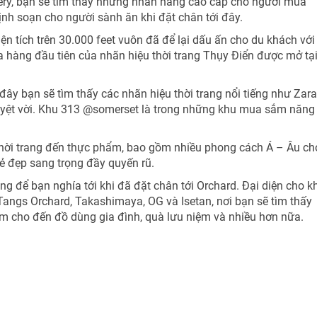
lery, bạn sẽ tìm thấy những nhãn hàng cao cấp cho người mua
hịnh soạn cho người sành ăn khi đặt chân tới đây.
ện tích trên 30.000 feet vuôn đã để lại dấu ấn cho du khách với
 hàng đầu tiên của nhãn hiệu thời trang Thụy Điển được mở tạ
ây bạn sẽ tìm thấy các nhãn hiệu thời trang nổi tiếng như Zara
uyệt vời. Khu 313 @somerset là trong những khu mua sắm năng
ừ thời trang đến thực phẩm, bao gồm nhiều phong cách Á – Âu ch
vẻ đẹp sang trọng đầy quyến rũ.
g để bạn nghía tới khi đã đặt chân tới Orchard. Đại diện cho k
ngs Orchard, Takashimaya, OG và Isetan, nơi bạn sẽ tìm thấy
hẩm cho đến đồ dùng gia đình, quà lưu niệm và nhiều hơn nữa.