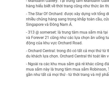
- Mandarin Gallery: Tại trung tâm Mandarin Gal
hàng hiểu biết về thời trang cũng như thức ăn t
- The Star Of Orchard: được xây dựng với tổng di
nhiều chủng hàng sang trọng khắp toàn cầu, cửa
Singapore và Đông Nam Á.
- 313 @ somerset: là trung tâm mua sắm mà tại đ
và Forever 21 cũng như các lựa chọn ăn uống t
động của khu vực Orchard Road.
- Orchard Central: trong đó có tất cả mọi thứ t
du khách lựa chọn. Orchard Central thì toát lên 
- Ngoài ra các khu mua sắm giá rẻ khác cũng đán
mua sắm này là trung tâm mua sắm Robinson, Ta
gần như tất cả mọi thứ - từ thời trang và mỹ p