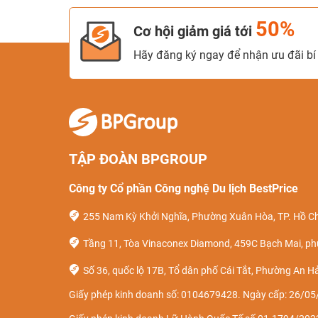
50%
Cơ hội giảm giá tới
Hãy đăng ký ngay để nhận ưu đãi bí 
TẬP ĐOÀN BPGROUP
Công ty Cổ phần Công nghệ Du lịch BestPrice
255 Nam Kỳ Khởi Nghĩa, Phường Xuân Hòa, TP. Hồ Ch
Tầng 11, Tòa Vinaconex Diamond, 459C Bạch Mai, ph
Số 36, quốc lộ 17B, Tổ dân phố Cái Tắt, Phường An Hả
Giấy phép kinh doanh số: 0104679428. Ngày cấp: 26/05/