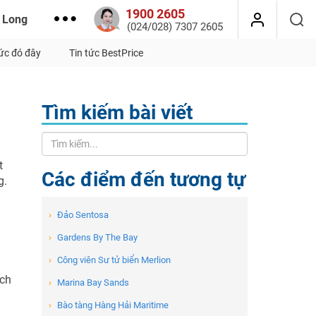
1900 2605
 Long
(024/028) 7307 2605
tức đó đây
Tin tức BestPrice
Tìm kiếm bài viết
t
Các điểm đến tương tự
g.
›
Đảo Sentosa
›
Gardens By The Bay
›
Công viên Sư tử biển Merlion
ách
›
Marina Bay Sands
›
Bào tàng Hàng Hải Maritime