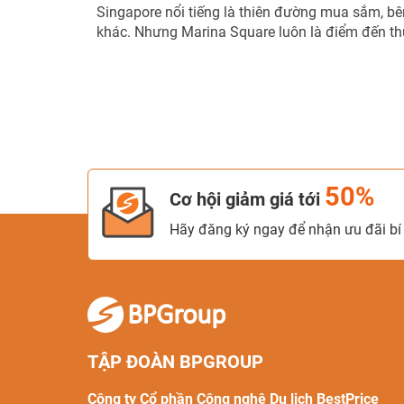
Singapore nổi tiếng là thiên đường mua sắm, b
khác. Nhưng Marina Square luôn là điểm đến thu
50%
Cơ hội giảm giá tới
Hãy đăng ký ngay để nhận ưu đãi bí 
TẬP ĐOÀN BPGROUP
Công ty Cổ phần Công nghệ Du lịch BestPrice