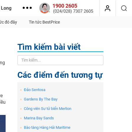
1900 2605
 Long
(024/028) 7307 2605
tức đó đây
Tin tức BestPrice
Tìm kiếm bài viết
àng
Các điểm đến tương tự
›
Đảo Sentosa
re
›
Gardens By The Bay
iều
›
Công viên Sư tử biển Merlion
›
Marina Bay Sands
›
Bào tàng Hàng Hải Maritime