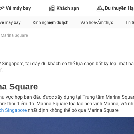
Vé máy bay
Khách sạn
Du thuyền Hạ
vé máy bay
Kinh nghiệm du lịch
Văn hóa-Ẩm thực
Tin 
Marina Square
 Singapore, tại đây du khách có thể lựa chọn bất kỳ loại mặt h
í.
na Square
khu vực hợp ban đầu được xây dựng tại Trung tâm Marina Squa
re thời điểm đó. Marina Square tọa lạc bên vịnh Marina, với nh
ịch Singapore
nhất định không thể bỏ qua Marina Square.
TƯ VẤN NGAY
NHẬN ƯU ĐÃI NGAY
Nhận ưu đãi ngay
TƯ VẤN NGAY
TƯ VẤN NGAY
TƯ VẤN NGAY
TƯ VẤN NGAY