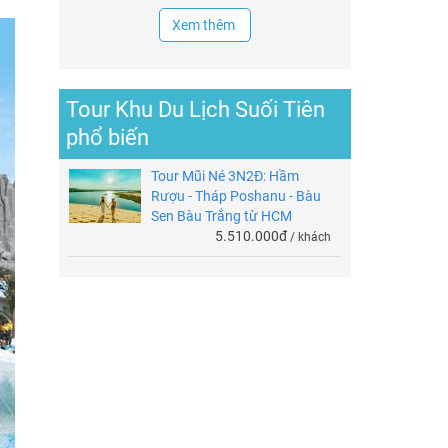
Xem thêm
Tour Khu Du Lịch Suối Tiên
phổ biến
Tour Mũi Né 3N2Đ: Hầm
Rượu - Tháp Poshanu - Bàu
Sen Bàu Trắng từ HCM
5.510.000đ
/ khách