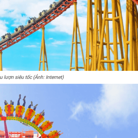
u lượn siêu tốc (Ảnh: Internet)