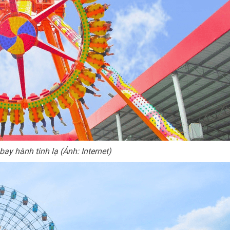
bay hành tinh lạ (Ảnh: Internet)