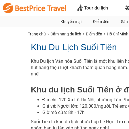
Tour du lịch
Khuyến mại
Điểm đến
Săn 
Trang chủ
Cẩm nang du lịch
Điểm đến
Hồ Chí Minh
Khu Du Lịch Suối Tiên
Khu Du lịch Văn hóa Suối Tiên là một khu liên hợ
hút hàng triệu lượt khách tham quan hằng năm. 
nhé!
Khu du lịch Suối Tiên ở 
Địa chỉ: 120 Xa Lộ Hà Nội, phường Tân Ph
Giá vé: Người lớn: 120.000/người, Trẻ em:
Giờ mở cửa: 8h - 17h
Suối Tiên là khu du lịch phức hợp Lễ Hội - Trò 
nhóm bạn tụ tập vào những ngày nghỉ.