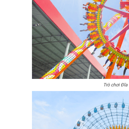
Trò chơi Đĩa 