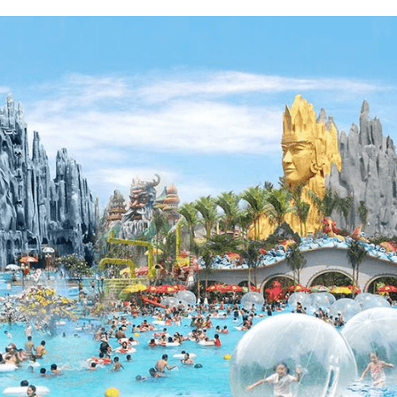
TƯ VẤN NGAY
NHẬN ƯU ĐÃI NGAY
Nhận ưu đãi ngay
TƯ VẤN NGAY
TƯ VẤN NGAY
TƯ VẤN NGAY
TƯ VẤN NGAY
Nhận ưu đãi ngay!