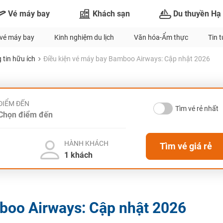
Vé máy bay
Khách sạn
Du thuyền Hạ
vé máy bay
Kinh nghiệm du lịch
Văn hóa-Ẩm thực
Tin 
 tin hữu ích
Điều kiện vé máy bay Bamboo Airways: Cập nhật 2026
ĐIỂM ĐẾN
Tìm vé rẻ nhất
HÀNH KHÁCH
Tìm vé giá rẻ
boo Airways: Cập nhật 2026