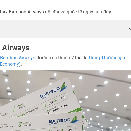
y bay Bamboo Airways nội địa và quốc tế ngay sau đây.
TƯ VẤN NGAY
NHẬN ƯU ĐÃI NGAY
 Airways
TƯ VẤN NGAY
TƯ VẤN NGAY
TƯ VẤN NGAY
TƯ VẤN NGAY
 Bamboo Airways
được chia thành 2 loại là
Hạng Thương gia
 Economy)
.