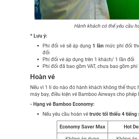
Hành khách có thể yêu cầu h
* Lưu ý:
Phí đổi vé sẽ áp dụng
1 lần
mức phí đổi the
đổi
Phí đổi vé áp dụng trên 1 khách/ 1 lần đổi
Phí đổi đã bao gồm VAT, chưa bao gồm phí 
Hoàn vé
Nếu vì 1 lí do nào đó hành khách không thể thực 
máy bay, điều kiện vé Bamboo Airways cho phép 
- Hạng vé Bamboo Economy:
Nếu yêu cầu hoàn vé
trước tối thiểu 4 tiếng
Economy Saver Max
Hot De
Không áp dụng
Không áp