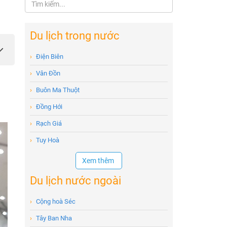
Du lịch trong nước
›
Điện Biên
›
Vân Đồn
›
Buôn Ma Thuột
›
Đồng Hới
›
Rạch Giá
›
Tuy Hoà
Xem thêm
Du lịch nước ngoài
›
Cộng hoà Séc
›
Tây Ban Nha