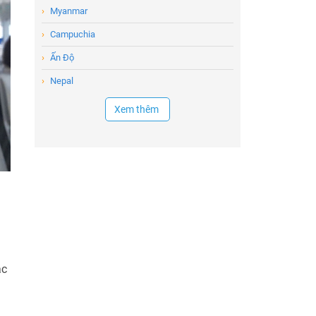
›
Myanmar
›
Campuchia
›
Ấn Độ
›
Nepal
Xem thêm
ác