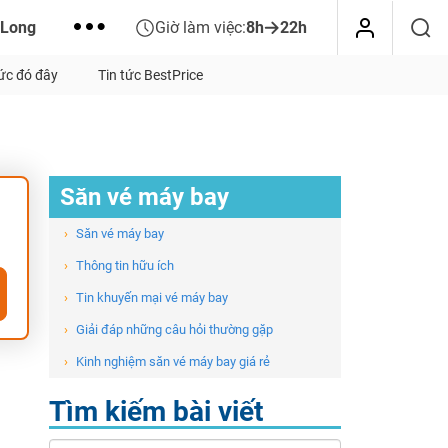
 Long
Giờ làm việc:
8h
22h
tức đó đây
Tin tức BestPrice
Săn vé máy bay
›
Săn vé máy bay
›
Thông tin hữu ích
›
Tin khuyến mại vé máy bay
›
Giải đáp những câu hỏi thường gặp
›
Kinh nghiệm săn vé máy bay giá rẻ
Tìm kiếm bài viết