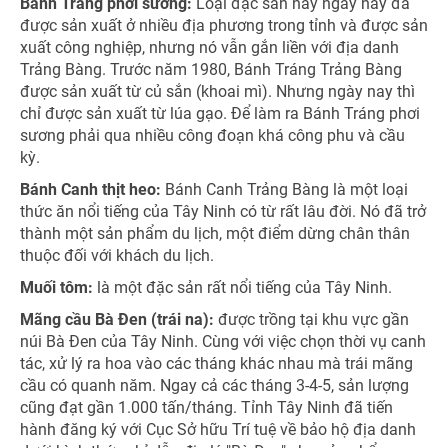
Bánh Tráng phơi sương:
Loại đặc sản này ngày nay đã
được sản xuất ở nhiều địa phương trong tỉnh và được sản
xuất công nghiệp, nhưng nó vẫn gắn liền với địa danh
Trảng Bàng. Trước năm 1980, Bánh Tráng Trảng Bàng
được sản xuất từ củ sắn (khoai mì). Nhưng ngày nay thì
chỉ được sản xuất từ lúa gạo. Để làm ra Bánh Tráng phơi
sương phải qua nhiều công đoạn khá công phu và cầu
kỳ.
Bánh Canh thịt heo:
Bánh Canh Trảng Bàng là một loại
thức ăn nổi tiếng của Tây Ninh có từ rất lâu đời. Nó đã trở
thành một sản phẩm du lịch, một điểm dừng chân thân
thuộc đối với khách du lịch.
Muối tôm:
là một đặc sản rất nổi tiếng của Tây Ninh.
Mãng cầu Bà Đen (trái na):
được trồng tại khu vực gần
núi Bà Đen của Tây Ninh. Cùng với việc chọn thời vụ canh
tác, xử lý ra hoa vào các tháng khác nhau mà trái mãng
cầu có quanh năm. Ngay cả các tháng 3-4-5, sản lượng
cũng đạt gần 1.000 tấn/tháng. Tỉnh Tây Ninh đã tiến
hành đăng ký với Cục Sở hữu Trí tuệ về bảo hộ địa danh