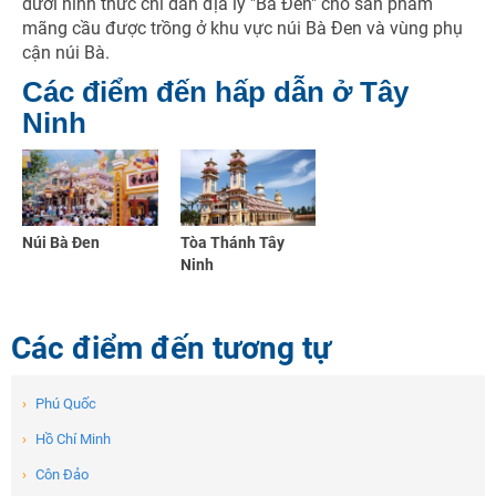
dưới hình thức chỉ dẫn địa lý "Bà Đen" cho sản phẩm
mãng cầu được trồng ở khu vực núi Bà Đen và vùng phụ
cận núi Bà.
Các điểm đến hấp dẫn ở Tây
Ninh
Núi Bà Đen
Tòa Thánh Tây
Ninh
Các điểm đến tương tự
›
Phú Quốc
›
Hồ Chí Minh
›
Côn Đảo