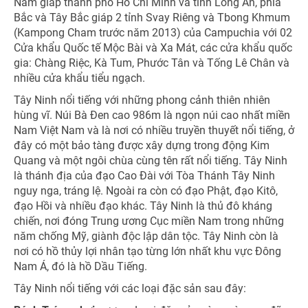
Nam giáp thành phố Hồ Chí Minh và tỉnh Long An, phía
NHẬN ƯU ĐÃI NGAY
Bắc và Tây Bắc giáp 2 tỉnh Svay Riêng và Tbong Khmum
(Kampong Cham trước năm 2013) của Campuchia với 02
TƯ VẤN NGAY
Cửa khẩu Quốc tế Mộc Bài và Xa Mát, các cửa khẩu quốc
TƯ VẤN NGAY
Nhận ưu đãi ngay
gia: Chàng Riệc, Kà Tum, Phước Tân và Tống Lê Chân và
TƯ VẤN NGAY
TƯ VẤN NGAY
TƯ VẤN NGAY
nhiều cửa khẩu tiểu ngạch.
Nhận ưu đãi ngay!
Tây Ninh nổi tiếng với những phong cảnh thiên nhiên
hùng vĩ. Núi Bà Đen cao 986m là ngọn núi cao nhất miền
Nam Việt Nam và là nơi có nhiều truyền thuyết nổi tiếng, ở
đây có một bảo tàng được xây dựng trong động Kim
Quang và một ngôi chùa cùng tên rất nổi tiếng. Tây Ninh
là thánh địa của đạo Cao Đài với Tòa Thánh Tây Ninh
nguy nga, tráng lệ. Ngoài ra còn có đạo Phật, đạo Kitô,
đạo Hồi và nhiều đạo khác. Tây Ninh là thủ đô kháng
chiến, nơi đóng Trung ương Cục miền Nam trong những
năm chống Mỹ, giành độc lập dân tộc. Tây Ninh còn là
nơi có hồ thủy lợi nhân tạo từng lớn nhất khu vực Đông
Nam Á, đó là hồ Dầu Tiếng.
Tây Ninh nổi tiếng với các loại đặc sản sau đây: