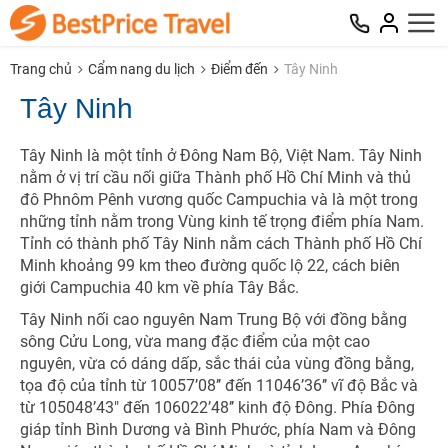
Trang chủ
Cẩm nang du lịch
Điểm đến
Tây Ninh
Tây Ninh
Tây Ninh là một tỉnh ở Đông Nam Bộ, Việt Nam. Tây Ninh
nằm ở vị trí cầu nối giữa Thành phố Hồ Chí Minh và thủ
đô Phnôm Pênh vương quốc Campuchia và là một trong
những tỉnh nằm trong Vùng kinh tế trọng điểm phía Nam.
Tỉnh có thành phố Tây Ninh nằm cách Thành phố Hồ Chí
Minh khoảng 99 km theo đường quốc lộ 22, cách biên
giới Campuchia 40 km về phía Tây Bắc.
Tây Ninh nối cao nguyên Nam Trung Bộ với đồng bằng
sông Cửu Long, vừa mang đặc điểm của một cao
nguyên, vừa có dáng dấp, sắc thái của vùng đồng bằng,
tọa độ của tỉnh từ 10057’08’’ đến 11046’36’’ vĩ độ Bắc và
từ 105048’43" đến 106022’48’’ kinh độ Đông. Phía Đông
giáp tỉnh Bình Dương và Bình Phước, phía Nam và Đông