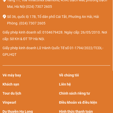
Tầng 11, Tòa Vinaconex Diamond, 459C Bạch Mai, phường Bạch
Mai, Hà Nội
(024) 7307 2605
Số 36, quốc lộ 17B, Tổ dân phố Cái Tắt, Phường An Hải, Hải
Phòng.
(024) 7307 2605
Giấy phép kinh doanh số: 0104679428. Ngày cấp: 26/05/2010. Nơi
cấp: Sở KH & ĐT TP Hà Nội.
Giấy phép kinh doanh Lữ Hành Quốc Tế số 01-1794/2022/TCDL-
GPLHQT
Vé máy bay
Về chúng tôi
Khách sạn
Liên hệ
Tour du lịch
Chính sách riêng tư
Vinpearl
Điều khoản và điều kiện
Du thuyền Hạ Long
Hình thức thanh toán