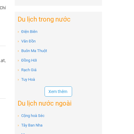
Chí
Du lịch trong nước
›
Điện Biên
›
Vân Đồn
›
Buôn Ma Thuột
›
Đồng Hới
ạt,
›
Rạch Giá
›
Tuy Hoà
Xem thêm
Du lịch nước ngoài
›
Cộng hoà Séc
›
Tây Ban Nha