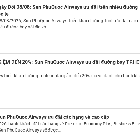
TƯ VẤN NGAY
gày Đôi 08/08: Sun PhuQuoc Airways ưu đãi trên nhiều đường
TƯ VẤN NGAY
TƯ VẤN NGAY
TƯ VẤN NGAY
c tế
8/08/2026, Sun PhuQuoc Airways triển khai chương trình ưu đãi các 
iều đường bay nội địa và…
IỆM ĐẾN 20%: Sun PhuQuoc Airways ưu đãi đường bay TP.H
 triển khai chương trình ưu đãi giảm đến 20% giá vé dành cho hành kh
n PhuQuoc Airways ưu đãi các hạng vé cao cấp
26, hành khách đặt các hạng vé Premium Economy Plus, Business Elite
 Sun PhuQuoc Airways sẽ được…