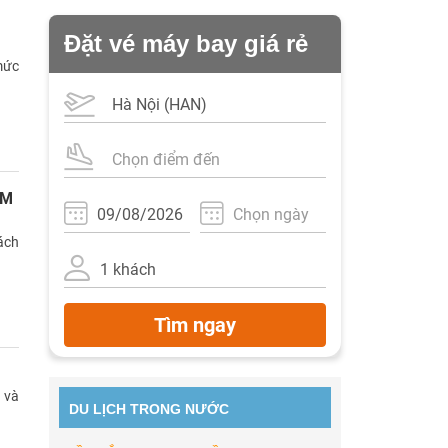
Đặt vé máy bay giá rẻ
mức
CM
ách
Tìm ngay
 và
DU LỊCH TRONG NƯỚC