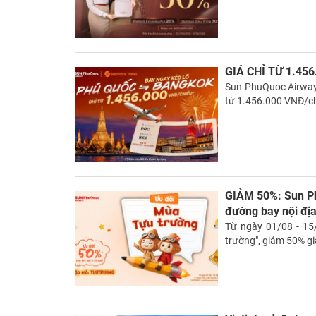
GIÁ CHỈ TỪ 1.45
Sun PhuQuoc Airways
từ 1.456.000 VNĐ/c
GIẢM 50%: Sun Ph
đường bay nội đị
Từ ngày 01/08 - 15
trường", giảm 50% g