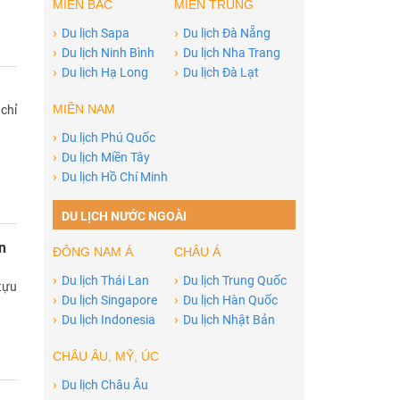
MIỀN BẮC
MIỀN TRUNG
›
›
Du lịch Sapa
Du lịch Đà Nẵng
›
›
Du lịch Ninh Bình
Du lịch Nha Trang
›
›
Du lịch Hạ Long
Du lịch Đà Lạt
MIỀN NAM
chỉ
›
Du lịch Phú Quốc
›
Du lịch Miền Tây
›
Du lịch Hồ Chí Minh
DU LỊCH NƯỚC NGOÀI
n
ĐÔNG NAM Á
CHÂU Á
›
›
Du lịch Thái Lan
Du lịch Trung Quốc
tựu
›
›
Du lịch Singapore
Du lịch Hàn Quốc
›
›
Du lịch Indonesia
Du lịch Nhật Bản
CHÂU ÂU, MỸ, ÚC
›
Du lịch Châu Âu