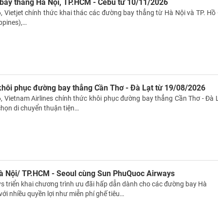
 bay thẳng Hà Nội, TP.HCM - Cebu từ 10/11/2026
 Vietjet chính thức khai thác các đường bay thẳng từ Hà Nội và TP. Hồ 
ppines),…
khôi phục đường bay thẳng Cần Thơ - Đà Lạt từ 19/08/2026
 Vietnam Airlines chính thức khôi phục đường bay thẳng Cần Thơ - Đà L
họn di chuyển thuận tiện…
à Nội/ TP.HCM - Seoul cùng Sun PhuQuoc Airways
 triển khai chương trình ưu đãi hấp dẫn dành cho các đường bay Hà
với nhiều quyền lợi như miễn phí ghế tiêu…