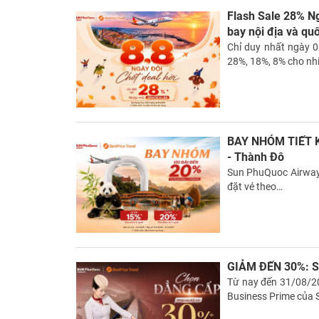
Flash Sale 28% N
bay nội địa và quố
Chỉ duy nhất ngày 0
28%, 18%, 8% cho nh
BAY NHÓM TIẾT K
- Thành Đô
Sun PhuQuoc Airways
đặt vé theo…
GIẢM ĐẾN 30%: Su
Từ nay đến 31/08/20
Business Prime của