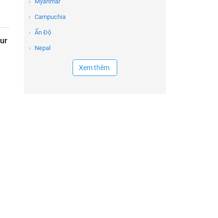
›
Myanmar
›
Campuchia
›
Ấn Độ
ur
›
Nepal
Xem thêm