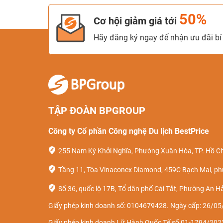
50%
Cơ hội giảm giá tới
Hãy đăng ký ngay để nhận ưu đãi bí 
TẬP ĐOÀN BPGROUP
Công ty Cổ phần Công nghệ Du lịch BestPrice
255 Nam Kỳ Khởi Nghĩa, Phường Xuân Hòa, TP. Hồ Ch
Tầng 11, Tòa Vinaconex Diamond, 459C Bạch Mai, ph
Số 36, quốc lộ 17B, Tổ dân phố Cái Tắt, Phường An Hả
Giấy phép kinh doanh số: 0104679428. Ngày cấp: 26/05/
Giấy phép kinh doanh Lữ Hành Quốc Tế số 01-1794/2