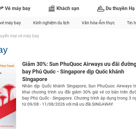
Vé máy bay
Khách sạn
Du thuyền Hạ
vé máy bay
Kinh nghiệm du lịch
Văn hóa-Ẩm thực
Tin 
huyến mại vé máy bay
ay
Giảm 30%: Sun PhuQuoc Airways ưu đãi đườn
bay Phú Quốc - Singapore dịp Quốc khánh
Singapore
Nhân dịp Quốc khánh Singapore, Sun PhuQuoc Airways tr
khai chương trình ưu đãi giảm 30% giá vé cơ bản trên đư
bay Phú Quốc - Singapore. Chương trình áp dụng trong 3 n
từ 09/08 - 11/08/2026 với mã ưu đãi SINGAWAY.
TƯ VẤN NGAY
NHẬN ƯU ĐÃI NGAY