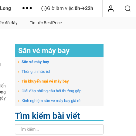
 Long
Giờ làm việc:
8h
22h
tức đó đây
Tin tức BestPrice
Săn vé máy bay
›
Săn vé máy bay
g
›
Thông tin hữu ích
›
Tin khuyến mại vé máy bay
iển
›
Giải đáp những câu hỏi thường gặp
ờng
gày
›
Kinh nghiệm săn vé máy bay giá rẻ
Tìm kiếm bài viết