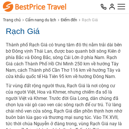
Trang chủ
Cẩm nang du lịch
Điểm đến
Rạch Giá
Rạch Giá
Thành phố Rạch Giá có trung tâm đô thị nằm trải dài bên
bờ Đông vịnh Thái Lan, được bao quanh bởi sông Kiên ở
phía Bắc và Đông Bắc, sông Cái Lớn ở phía Nam. Rạch
Giá cách Thành Phố Hồ Chí Minh 250 km về hướng Tây
Nam, cách Thành phố Cần Thơ 116 km về hướng Tây và
cửa khẩu quốc tế Hà Tiên 95 km về hướng Đông Nam.
Từ vùng đất rộng người thưa, Rạch Giá là nơi cộng cư
của người Việt, Hoa và Khmer, nhưng chiếm đa số là
người Việt và Khmer. Trước đời Gia Long, dân chúng đã
chọn lựa vài gò cao ven các sông rạch để cư trú. Từ làng
NHẬN ƯU ĐÃI NGAY
chài nhỏ ven cửa sông, Rạch Giá dần phồn thịnh hơn nhờ
buôn bán lúa gạo và thương mại sung túc. Vào TK XVII,
TƯ VẤN NGAY
tức thời chúa Nguyễn ở đàng trong, vùng Rạch Giá nay là
TƯ VẤN NGAY
Nhận ưu đãi ngay