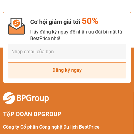
50%
Cơ hội giảm giá tới
Hãy đăng ký ngay để nhận ưu đãi bí mật từ
BestPrice nhé!
Đăng ký ngay
TẬP ĐOÀN BPGROUP
Công ty Cổ phần Công nghệ Du lịch BestPrice