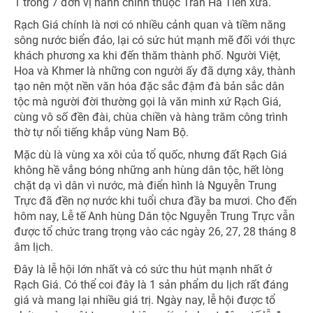
1 trong 7 đơn vị hành chính thuộc Trấn Hà Tiên xưa.
TƯ VẤN NGAY
TƯ VẤN NGAY
TƯ VẤN NGAY
Rạch Giá chính là nơi có nhiều cảnh quan và tiềm năng
Nhận ưu đãi ngay!
sông nước biển đảo, lại có sức hút mạnh mẽ đối với thực
khách phương xa khi đến thăm thành phố. Người Việt,
Hoa và Khmer là những con người ấy đã dựng xây, thành
tạo nên một nền văn hóa đặc sắc đậm đà bản sắc dân
tộc mà người đời thường gọi là văn minh xứ Rạch Giá,
cùng vô số đền đài, chùa chiền và hàng trăm công trình
thờ tự nổi tiếng khắp vùng Nam Bộ.
Mặc dù là vùng xa xôi của tổ quốc, nhưng đất Rạch Giá
không hề vắng bóng những anh hùng dân tộc, hết lòng
chặt dạ vì dân vì nước, mà điển hình là Nguyễn Trung
Trực đã đền nợ nước khi tuổi chưa đầy ba mươi. Cho đến
hôm nay, Lễ tế Anh hùng Dân tộc Nguyễn Trung Trực vẫn
được tổ chức trang trọng vào các ngày 26, 27, 28 tháng 8
âm lịch.
Đây là lễ hội lớn nhất và có sức thu hút mạnh nhất ở
Rạch Giá. Có thể coi đây là 1 sản phẩm du lịch rất đáng
giá và mang lại nhiều giá trị. Ngày nay, lễ hội được tổ