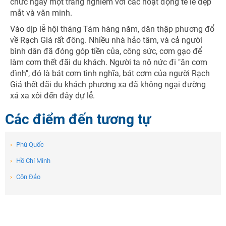
chức ngày một trang nghiêm với các hoạt động tế lễ đẹp
mắt và văn minh.
Vào dịp lễ hội tháng Tám hàng năm, dân thập phương đổ
về Rạch Giá rất đông. Nhiều nhà hảo tâm, và cả người
bình dân đã đóng góp tiền của, công sức, cơm gạo để
làm cơm thết đãi du khách. Người ta nô nức đi "ăn cơm
đình", đó là bát cơm tình nghĩa, bát cơm của người Rạch
Giá thết đãi du khách phương xa đã không ngại đường
xá xa xôi đến đây dự lễ.
Các điểm đến tương tự
›
Phú Quốc
›
Hồ Chí Minh
›
Côn Đảo