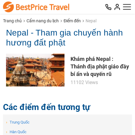
Trang chủ
Cẩm nang du lịch
Điểm đến
Nepal
Nepal - Tham gia chuyến hành
hương đất phật
Khám phá Nepal :
Thánh địa phật giáo đầy
bí ẩn và quyến rũ
11102 Views
NHẬN ƯU ĐÃI NGAY
Các điểm đến tương tự
TƯ VẤN NGAY
TƯ VẤN NGAY
Nhận ưu đãi ngay
›
Trung Quốc
TƯ VẤN NGAY
TƯ VẤN NGAY
TƯ VẤN NGAY
›
Hàn Quốc