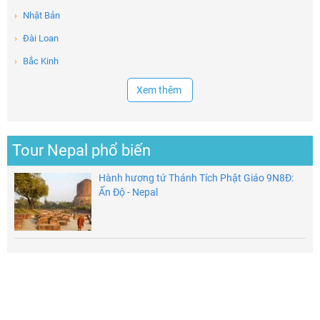
Nhận ưu đãi ngay!
›
Nhật Bản
›
Đài Loan
›
Bắc Kinh
Xem thêm
Tour Nepal phổ biến
Hành hương tứ Thánh Tích Phật Giáo 9N8Đ:
Ấn Độ - Nepal