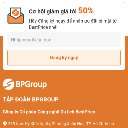
50%
Cơ hội giảm giá tới
Hãy đăng ký ngay để nhận ưu đãi bí mật từ
BestPrice nhé!
Đăng ký ngay
TẬP ĐOÀN BPGROUP
Công ty Cổ phần Công nghệ Du lịch BestPrice
255 Nam Kỳ Khởi Nghĩa, Phường Xuân Hòa, TP. Hồ Chí Minh.