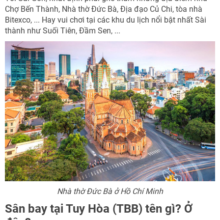
Chợ Bến Thành, Nhà thờ Đức Bà, Địa đạo Củ Chi, tòa nhà
Bitexco, ... Hay vui chơi tại các khu du lịch nổi bật nhất Sài
thành như Suối Tiên, Đầm Sen, ...
Nhà thờ Đức Bà ở Hồ Chí Minh
Sân bay tại Tuy Hòa (TBB) tên gì? Ở