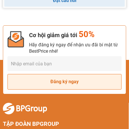
Đặt câu hỏi
50%
Cơ hội giảm giá tới
Hãy đăng ký ngay để nhận ưu đãi bí mật từ
BestPrice nhé!
Đăng ký ngay
TẬP ĐOÀN BPGROUP