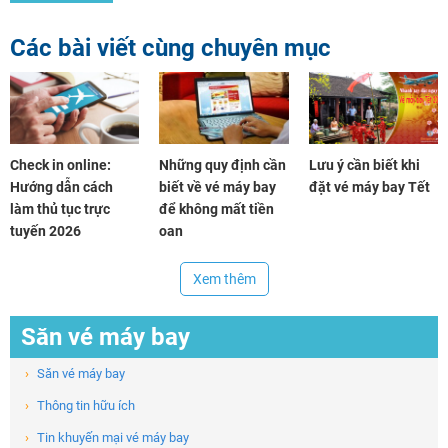
Các bài viết cùng chuyên mục
Check in online:
Những quy định cần
Lưu ý cần biết khi
Hướng dẫn cách
biết về vé máy bay
đặt vé máy bay Tết
làm thủ tục trực
để không mất tiền
tuyến 2026
oan
Xem thêm
Săn vé máy bay
›
Săn vé máy bay
›
Thông tin hữu ích
›
Tin khuyến mại vé máy bay