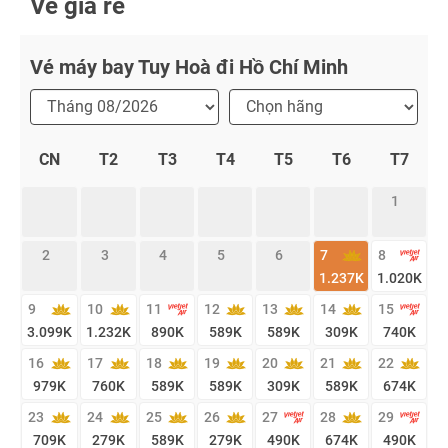
Vé giá rẻ
Vé máy bay Tuy Hoà đi Hồ Chí Minh
CN
T2
T3
T4
T5
T6
T7
1
2
3
4
5
6
7
8
1.237
K
1.020
K
9
10
11
12
13
14
15
3.099
K
1.232
K
890
K
589
K
589
K
309
K
740
K
16
17
18
19
20
21
22
979
K
760
K
589
K
589
K
309
K
589
K
674
K
23
24
25
26
27
28
29
709
K
279
K
589
K
279
K
490
K
674
K
490
K