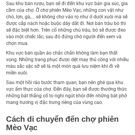
Sau khu bán rượu, bạn sẽ đi đến khu vực bán gia súc, gia
cầm của chợ. Ở chợ phiên Mèo Vạc, những con vật như
chó, lợn, gà,... sẽ không cho vào rọ như ở dưới xuôi mà sẽ
được cắp nách hoặc buộc dây dắt đi. Nơi bán trâu bò thì
sẽ đặc biệt hơn. Trên cổ những chú trâu, bò sẽ được đeo
vào một chiếc lắc, sau đó đứng chờ người đến xem và
chọn mua.
Khu vực bán quần áo chắc chắn không làm bạn thất
vọng. Những trang phục được dệt may thủ công với nhiều
màu sắc sặc sỡ sẽ là một món quà lưu niệm khi đi về
miền xuôi.
Sau một hồi rảo bước tham quan, bạn nên ghé qua khu
vực ẩm thực của chợ. Đến đây, bạn sẽ được thưởng thức
những bát thắng cố to nghi ngút khói đến những bát phở
mang hương vị đặc trưng riêng của vùng cao.
Cách di chuyển đến chợ phiên
Mèo Vạc