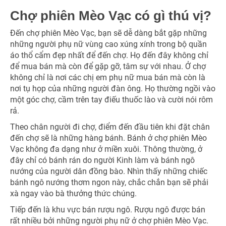
Chợ phiên Mèo Vạc có gì thú vị?
Đến chợ phiên Mèo Vạc, bạn sẽ dễ dàng bắt gặp những
những người phụ nữ vùng cao xúng xính trong bộ quần
áo thổ cẩm đẹp nhất để đến chợ. Họ đến đây không chỉ
để mua bán mà còn để gặp gỡ, tâm sự với nhau. Ở chợ
không chỉ là nơi các chị em phụ nữ mua bán mà còn là
nơi tụ họp của những người đàn ông. Họ thường ngồi vào
một góc chợ, cầm trên tay điếu thuốc lào và cười nói rôm
rả.
Theo chân người đi chợ, điểm đến đầu tiên khi đặt chân
đến chợ sẽ là những hàng bánh. Bánh ở chợ phiên Mèo
Vạc không đa dạng như ở miền xuôi. Thông thường, ở
đây chỉ có bánh rán do người Kinh làm và bánh ngô
nướng của người dân đồng bào. Nhìn thấy những chiếc
bánh ngô nướng thơm ngon này, chắc chắn bạn sẽ phải
xà ngay vào bà thưởng thức chúng.
Tiếp đến là khu vực bán rượu ngô. Rượu ngô được bán
rất nhiều bởi những người phụ nữ ở chợ phiên Mèo Vạc.