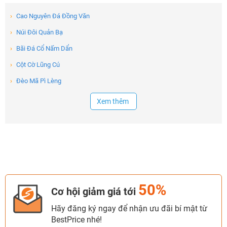
›
Cao Nguyên Đá Đồng Văn
›
Núi Đôi Quản Bạ
›
Bãi Đá Cổ Nấm Dẩn
›
Cột Cờ Lũng Cú
›
Đèo Mã Pì Lèng
Xem thêm
50%
Cơ hội giảm giá tới
Hãy đăng ký ngay để nhận ưu đãi bí mật từ
BestPrice nhé!