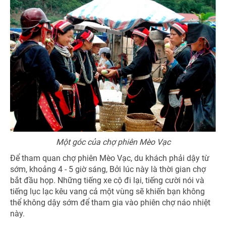
NHẬN ƯU ĐÃI NGAY
TƯ VẤN NGAY
TƯ VẤN NGAY
Nhận ưu đãi ngay
TƯ VẤN NGAY
TƯ VẤN NGAY
TƯ VẤN NGAY
Nhận ưu đãi ngay!
Một góc của chợ phiên Mèo Vạc
Để tham quan chợ phiên Mèo Vạc, du khách phải dậy từ
sớm, khoảng 4 - 5 giờ sáng, Bởi lúc này là thời gian chợ
bắt đầu họp. Những tiếng xe cộ đi lại, tiếng cười nói và
tiếng lục lạc kêu vang cả một vùng sẽ khiến bạn không
thể không dậy sớm để tham gia vào phiên chợ náo nhiệt
này.