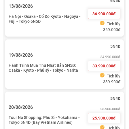
6N5Đ
13/08/2026
36.900.000đ
Hà Nội - Osaka - Cố Đô Kyoto - Nagoya -
Fuji - Tokyo 6N5Đ
Tích lũy
369.000đ
5N4Đ
19/08/2026
34.990.000đ
Hành Trình Mùa Thu Nhật Bản 5N5Đ:
33.990.000đ
Osaka - Kyoto - Phú sỹ - Tokyo - Narita
Tích lũy
339.900đ
5N4Đ
20/08/2026
26.900.000đ
Tour No Shopping: Phú Sĩ - Yokohama -
25.900.000đ
Tokyo 5N4Đ (Bay Vietnam Airlines)
Tích lũy