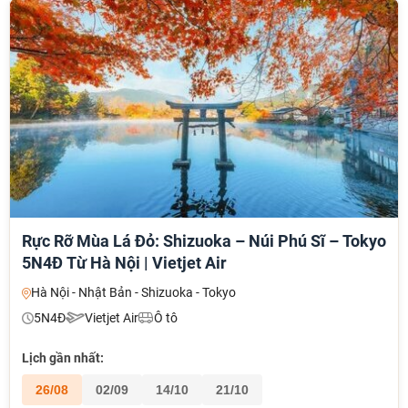
Rực Rỡ Mùa Lá Đỏ: Shizuoka – Núi Phú Sĩ – Tokyo
5N4Đ Từ Hà Nội | Vietjet Air
Hà Nội - Nhật Bản - Shizuoka - Tokyo
5N4Đ
Vietjet Air
Ô tô
Lịch gần nhất:
26/08
02/09
14/10
21/10