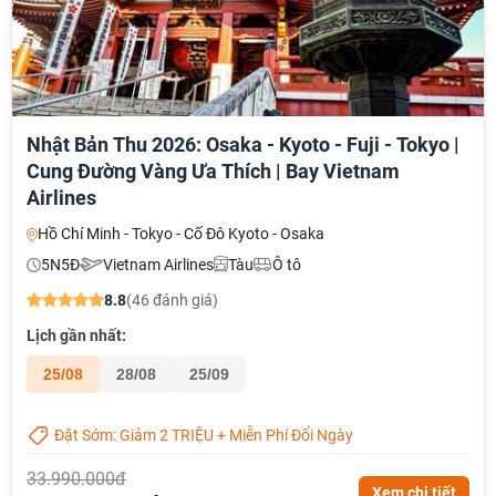
Nhật Bản Thu 2026: Osaka - Kyoto - Fuji - Tokyo |
Cung Đường Vàng Ưa Thích | Bay Vietnam
Airlines
Hồ Chí Minh - Tokyo - Cố Đô Kyoto - Osaka
5N5Đ
Vietnam Airlines
Tàu
Ô tô
8.8
(46 đánh giá)
Lịch gần nhất:
25/08
28/08
25/09
Đặt Sớm: Giảm 2 TRIỆU + Miễn Phí Đổi Ngày
33.990.000đ
Xem chi tiết