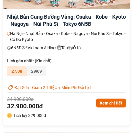
Nhật Bản Cung Đường Vàng: Osaka - Kobe - Kyoto
- Nagoya - Núi Phú Sĩ - Tokyo 6N5Đ
Hà Nội - Nhật Bản - Osaka - Kobe - Nagoya - Núi Phú Sĩ - Tokyo -
Cố Đô Kyoto
6N5Đ
Vietnam Airlines
Tàu
Ô tô
Lịch gần nhất: (Kín chỗ)
27/08
29/09
Đặt Sớm: Giảm 2 TRIỆU + Miễn Phí Đổi Lịch
34.900.000đ
Xem chi tiết
32.900.000đ
Tích lũy 329.000đ