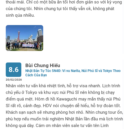
thoải mái. Chỉ có một bữa ăn tối hơi đơn giản so với kỳ vọng
của chúng tôi. Nhìn chung tụi tôi thấy vẫn ok, không phát
sinh qúa nhiều.
Bùi Chung Hiếu
8.6
Nhật Bản Tự Túc 5N4Đ: Vi vu Narita, Núi Phú Sĩ và Tokyo Theo
Cách Của Bạn
20/02/2026
Nhân viên tư vấn khá nhiệt tình, hỗ trợ visa nhanh. Lịch trình
chủ yếu ở Tokyo và khu vực núi Phú Sĩ nên không bị chạy
điểm quá mệt. Hôm đi hồ Kawaguchi may mắn thấy núi Phú
Sĩ rất rõ, cảnh đẹp. HDV nói chuyện dễ hiểu, hỗ trợ đoàn tốt.
Khách sạn sạch sẽ nhưng phòng hơi nhỏ. Nhìn chung tour ổn,
phù hợp nếu muốn trải nghiệm Nhật Bản lần đầu mà lịch trình
không quá dày. Cám ơn nhân viên sale tư vấn tên Linh