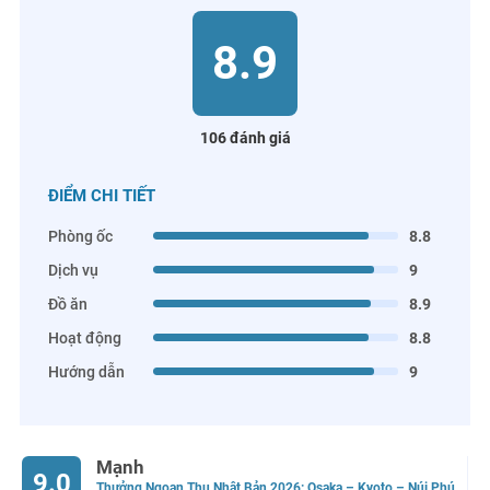
8.9
106 đánh giá
ĐIỂM CHI TIẾT
Phòng ốc
8.8
Dịch vụ
9
Đồ ăn
8.9
Hoạt động
8.8
Hướng dẫn
9
Mạnh
9.0
Thưởng Ngoạn Thu Nhật Bản 2026: Osaka – Kyoto – Núi Phú