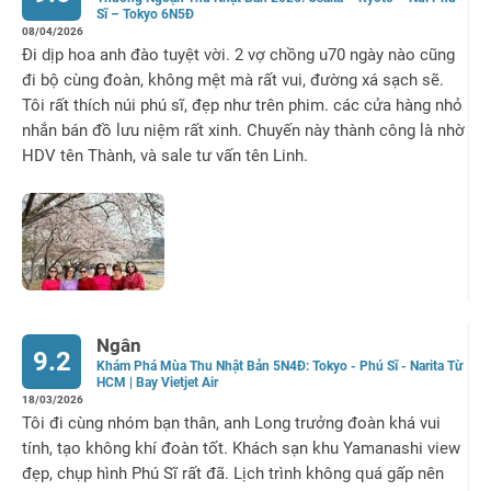
Sĩ – Tokyo 6N5Đ
08/04/2026
Đi dịp hoa anh đào tuyệt vời. 2 vợ chồng u70 ngày nào cũng
đi bộ cùng đoàn, không mệt mà rất vui, đường xá sạch sẽ.
Tôi rất thích núi phú sĩ, đẹp như trên phim. các cửa hàng nhỏ
nhắn bán đồ lưu niệm rất xinh. Chuyến này thành công là nhờ
HDV tên Thành, và sale tư vấn tên Linh.
Ngân
9.2
Khám Phá Mùa Thu Nhật Bản 5N4Đ: Tokyo - Phú Sĩ - Narita Từ
HCM | Bay Vietjet Air
18/03/2026
Tôi đi cùng nhóm bạn thân, anh Long trưởng đoàn khá vui
tính, tạo không khí đoàn tốt. Khách sạn khu Yamanashi view
đẹp, chụp hình Phú Sĩ rất đã. Lịch trình không quá gấp nên