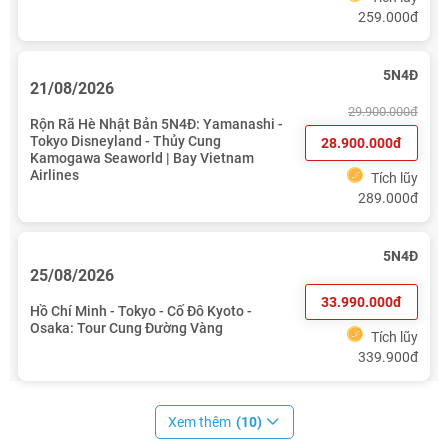
259.000đ
5N4Đ
21/08/2026
29.900.000đ
Rộn Rã Hè Nhật Bản 5N4Đ: Yamanashi -
Tokyo Disneyland - Thủy Cung
28.900.000đ
Kamogawa Seaworld | Bay Vietnam
Airlines
Tích lũy
289.000đ
5N4Đ
25/08/2026
33.990.000đ
Hồ Chí Minh - Tokyo - Cố Đô Kyoto -
Osaka: Tour Cung Đường Vàng
Tích lũy
339.900đ
Xem thêm
(10)