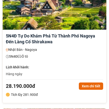
5N4Đ Tự Do Khám Phá Từ Thành Phố Nagoya
Đến Làng Cổ Shirakawa
Nhật Bản - Nagoya
5N4Đ
Ô tô
Lịch khởi hành:
Hàng ngày
28.190.000đ
Xem chi tiết
Tích lũy 281.900đ