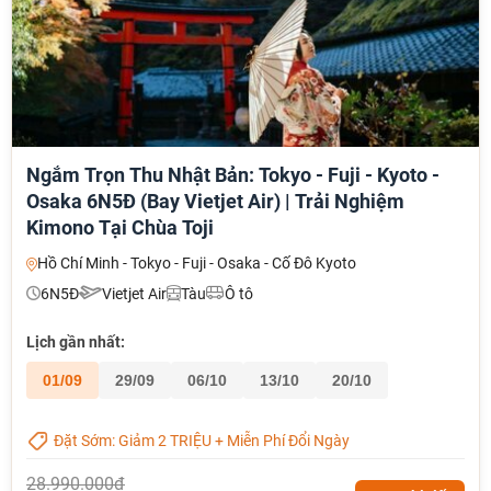
Ngắm Trọn Thu Nhật Bản: Tokyo - Fuji - Kyoto -
Osaka 6N5Đ (Bay Vietjet Air) | Trải Nghiệm
NHẬN ƯU ĐÃI NGAY
Kimono Tại Chùa Toji
TƯ VẤN NGAY
Hồ Chí Minh - Tokyo - Fuji - Osaka - Cố Đô Kyoto
TƯ VẤN NGAY
6N5Đ
Vietjet Air
Tàu
Ô tô
TƯ VẤN NGAY
TƯ VẤN NGAY
TƯ VẤN NGAY
Lịch gần nhất:
01/09
29/09
06/10
13/10
20/10
Đặt Sớm: Giảm 2 TRIỆU + Miễn Phí Đổi Ngày
28.990.000đ