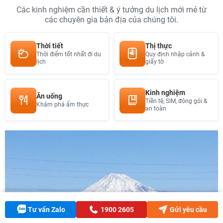
Các kinh nghiệm cần thiết & ý tưởng du lịch mới mẻ từ
các chuyên gia bản địa của chúng tôi.
Thời tiết
Thị thực
Thời điểm tốt nhất đi du
Quy định nhập cảnh &
lịch
giấy tờ
Kinh nghiệm
Ăn uống
Tiền tệ, SIM, đóng gói &
Khám phá ẩm thực
an toàn
Tư vấn Zalo
1900 2605
Gửi yêu cầu