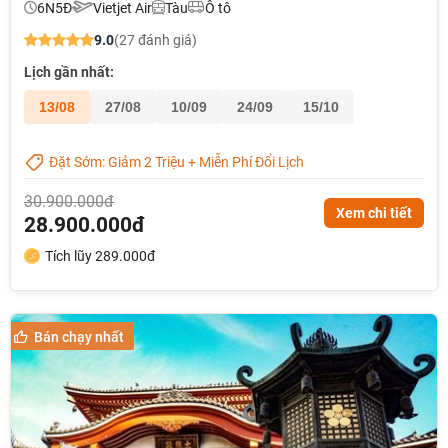
6N5Đ
Vietjet Air
Tàu
Ô tô
9.0
(27 đánh giá)
Lịch gần nhất:
13/08
27/08
10/09
24/09
15/10
Đặt Sớm: Giảm 2 Triệu + Miễn Phí Đổi Lịch
30.900.000đ
Xem chi tiết
28.900.000đ
Tích lũy 289.000đ
Bán chạy nhất