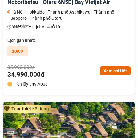
Noboribetsu - Otaru 6N5Đ| Bay Vietjet Air
Hà Nội - Hokkaido - Thành phố Asahikawa - Thành phố
Sapporo - Thành phố Otaru
6N5Đ
Vietjet Air
Ô tô
Lịch gần nhất:
18/09
35.990.000đ
Xem chi tiết
34.990.000đ
Tích lũy 349.900đ