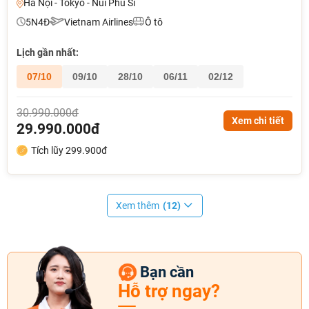
Hà Nội - Tokyo - Núi Phú Sĩ
5N4Đ
Vietnam Airlines
Ô tô
Lịch gần nhất:
07/10
09/10
28/10
06/11
02/12
30.990.000đ
Xem chi tiết
29.990.000đ
Tích lũy 299.900đ
Xem thêm
(12)
Bạn cần
Hỗ trợ ngay?