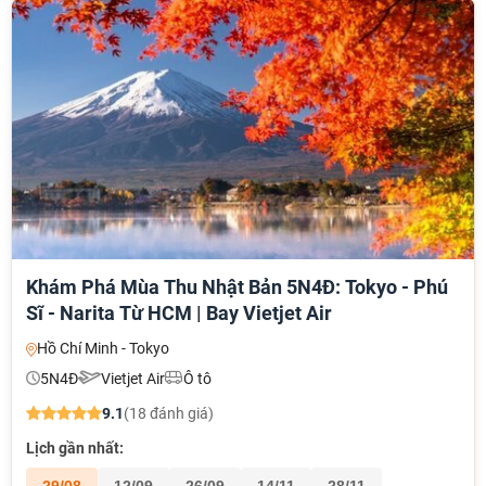
Khám Phá Mùa Thu Nhật Bản 5N4Đ: Tokyo - Phú
Sĩ - Narita Từ HCM | Bay Vietjet Air
Hồ Chí Minh - Tokyo
5N4Đ
Vietjet Air
Ô tô
9.1
(18 đánh giá)
Lịch gần nhất:
29/08
12/09
26/09
14/11
28/11