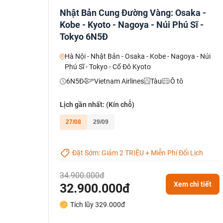
Nhật Bản Cung Đường Vàng: Osaka -
Kobe - Kyoto - Nagoya - Núi Phú Sĩ -
Tokyo 6N5Đ
Hà Nội - Nhật Bản - Osaka - Kobe - Nagoya - Núi
Phú Sĩ - Tokyo - Cố Đô Kyoto
6N5Đ
Vietnam Airlines
Tàu
Ô tô
Lịch gần nhất: (Kín chỗ)
27/08
29/09
Đặt Sớm: Giảm 2 TRIỆU + Miễn Phí Đổi Lịch
34.900.000đ
Xem chi tiết
32.900.000đ
Tích lũy 329.000đ