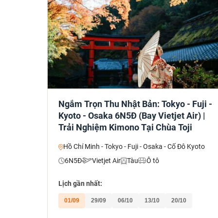
Ngắm Trọn Thu Nhật Bản: Tokyo - Fuji -
Kyoto - Osaka 6N5Đ (Bay Vietjet Air) |
Trải Nghiệm Kimono Tại Chùa Toji
Hồ Chí Minh - Tokyo - Fuji - Osaka - Cố Đô Kyoto
6N5Đ
Vietjet Air
Tàu
Ô tô
Lịch gần nhất:
01/09
29/09
06/10
13/10
20/10