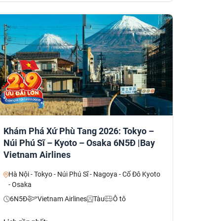
Khám Phá Xứ Phù Tang 2026: Tokyo –
Núi Phú Sĩ – Kyoto – Osaka 6N5Đ |Bay
Vietnam Airlines
Hà Nội - Tokyo - Núi Phú Sĩ - Nagoya - Cố Đô Kyoto
- Osaka
6N5Đ
Vietnam Airlines
Tàu
Ô tô