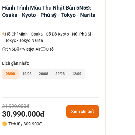
Hành Trình Mùa Thu Nhật Bản 5N5Đ:
Osaka - Kyoto - Phú sỹ - Tokyo - Narita
Hồ Chí Minh - Osaka - Cố Đô Kyoto - Núi Phú Sĩ -
Tokyo - Tokyo Narita
5N5Đ
Vietjet Air
Ô tô
Lịch gần nhất:
08/08
19/08
26/08
29/08
12/09
31.990.000đ
Xem chi tiết
30.990.000đ
Tích lũy 309.900đ