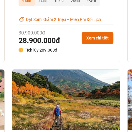
13/08
27/08
10/09
24/09
15/10
Đặt Sớm: Giảm 2 Triệu + Miễn Phí Đổi Lịch
30.900.000đ
Xem chi tiết
28.900.000đ
Tích lũy 289.000đ