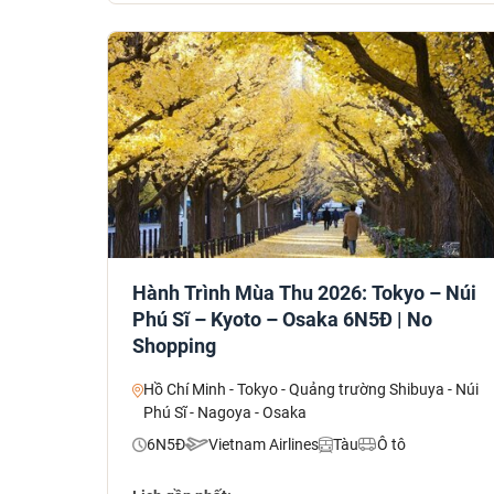
Hành Trình Mùa Thu 2026: Tokyo – Núi
Phú Sĩ – Kyoto – Osaka 6N5Đ | No
Shopping
Hồ Chí Minh - Tokyo - Quảng trường Shibuya - Núi
Phú Sĩ - Nagoya - Osaka
6N5Đ
Vietnam Airlines
Tàu
Ô tô