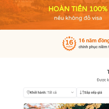
16 năm đồn
chinh phục niềm 
Được k
Khởi hành:
Sắp xếp giá