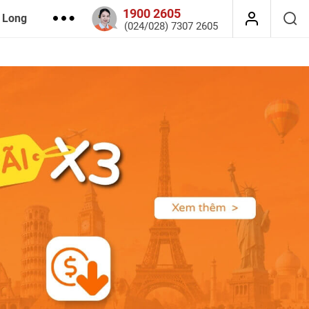
1900 2605
 Long
(024/028) 7307 2605