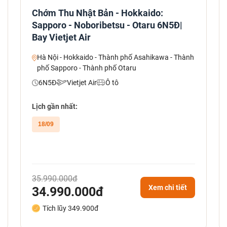
Chớm Thu Nhật Bản - Hokkaido:
Sapporo - Noboribetsu - Otaru 6N5Đ|
Bay Vietjet Air
Hà Nội - Hokkaido - Thành phố Asahikawa - Thành
phố Sapporo - Thành phố Otaru
6N5Đ
Vietjet Air
Ô tô
Lịch gần nhất:
18/09
35.990.000đ
Xem chi tiết
34.990.000đ
Tích lũy 349.900đ