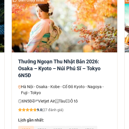
Thưởng Ngoạn Thu Nhật Bản 2026:
Osaka – Kyoto – Núi Phú Sĩ – Tokyo
6N5Đ
Hà Nội - Osaka - Kobe - Cố Đô Kyoto - Nagoya -
Fuji - Tokyo
6N5Đ
Vietjet Air
Tàu
Ô tô
9.0
(27 đánh giá)
Lịch gần nhất: