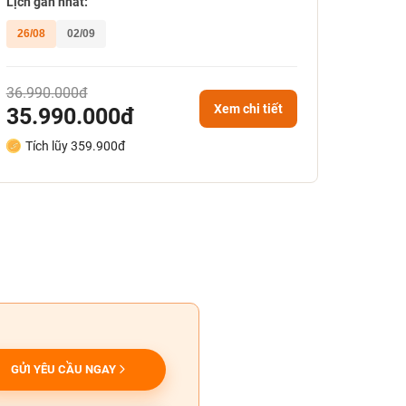
Lịch gần nhất:
26/08
02/09
36.990.000đ
Xem chi tiết
35.990.000đ
Tích lũy 359.900đ
GỬI YÊU CẦU NGAY