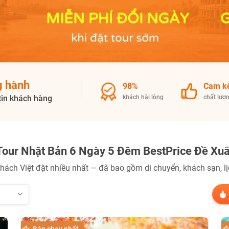
TƯ VẤN NGAY
NHẬN ƯU ĐÃI NGAY
g hành
TƯ VẤN NGAY
98%
Cam k
TƯ VẤN NGAY
TƯ VẤN NGAY
TƯ VẤN NGAY
tin khách hàng
khách hài lòng
chất lượ
Tour Nhật Bản 6 Ngày 5 Đêm BestPrice Đề Xuấ
hách Việt đặt nhiều nhất — đã bao gồm di chuyển, khách sạn, lịc
Bán chạy nhất