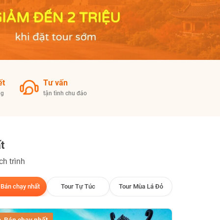
ết
Tư vấn
ng
tận tình chu đáo
t
h trình
Bán chạy nhất
Tour Tự Túc
Tour Mùa Lá Đỏ
Bán chạy nhất