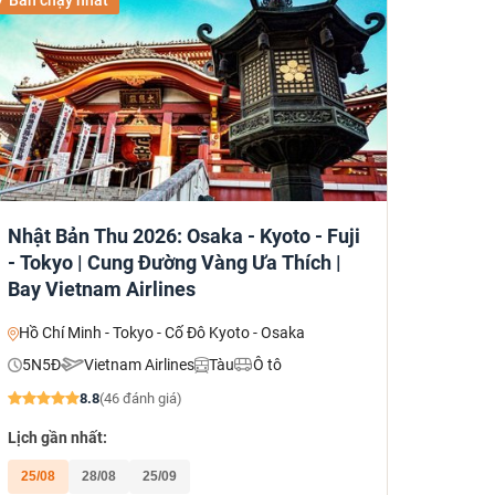
Nhật Bản Thu 2026: Osaka - Kyoto - Fuji
- Tokyo | Cung Đường Vàng Ưa Thích |
Bay Vietnam Airlines
Hồ Chí Minh - Tokyo - Cố Đô Kyoto - Osaka
5N5Đ
Vietnam Airlines
Tàu
Ô tô
8.8
(46 đánh giá)
Lịch gần nhất:
25/08
28/08
25/09