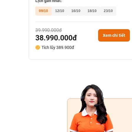
Lịch gần nhất:
09/10
12/10
16/10
18/10
23/10
39.990.000đ
Xem chi tiết
38.990.000đ
Tích lũy 389.900đ