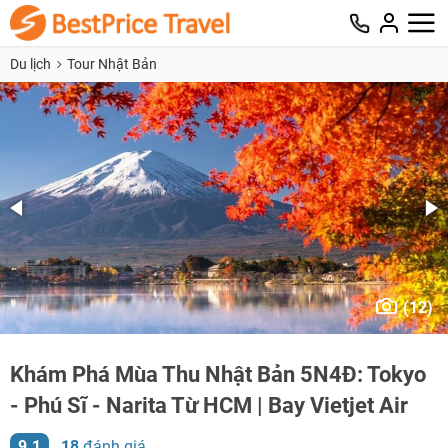
Du lịch
Tour Nhật Bản
(12)
Khám Phá Mùa Thu Nhật Bản 5N4Đ: Tokyo
- Phú Sĩ - Narita Từ HCM | Bay Vietjet Air
9.1
18
đánh giá