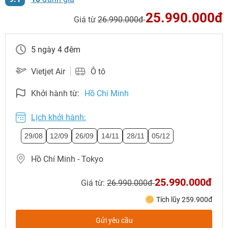
25.990.000đ
Giá từ
26.990.000đ
5 ngày 4 đêm
Vietjet Air
Ô tô
Khởi hành từ:
Hồ Chí Minh
Lịch khởi hành:
29/08
12/09
26/09
14/11
28/11
05/12
Hồ Chí Minh - Tokyo
25.990.000đ
Giá từ:
26.990.000đ
Tích lũy 259.900đ
Gửi yêu cầu