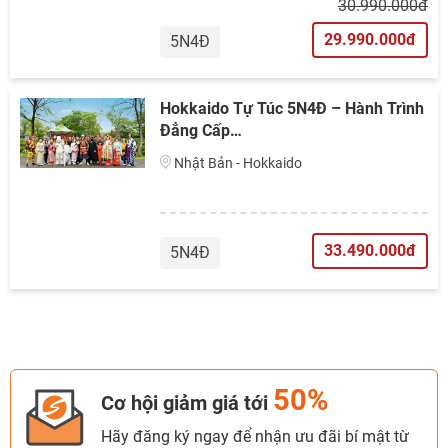
30.990.000đ
29.990.000đ
5N4Đ
Hokkaido Tự Túc 5N4Đ – Hành Trình
Đẳng Cấp…
Nhật Bản - Hokkaido
33.490.000đ
5N4Đ
50%
Cơ hội giảm giá tới
Hãy đăng ký ngay để nhận ưu đãi bí mật từ