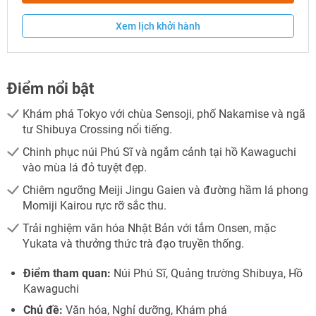
Xem lịch khởi hành
Điểm nổi bật
NHẬN ƯU ĐÃI NGAY
Khám phá Tokyo với chùa Sensoji, phố Nakamise và ngã
tư Shibuya Crossing nổi tiếng.
TƯ VẤN NGAY
Chinh phục núi Phú Sĩ và ngắm cảnh tại hồ Kawaguchi
TƯ VẤN NGAY
TƯ VẤN NGAY
TƯ VẤN NGAY
TƯ VẤN NGAY
vào mùa lá đỏ tuyệt đẹp.
Chiêm ngưỡng Meiji Jingu Gaien và đường hầm lá phong
Momiji Kairou rực rỡ sắc thu.
Trải nghiệm văn hóa Nhật Bản với tắm Onsen, mặc
Yukata và thưởng thức trà đạo truyền thống.
Điểm tham quan:
Núi Phú Sĩ, Quảng trường Shibuya, Hồ
Kawaguchi
Chủ đề:
Văn hóa, Nghỉ dưỡng, Khám phá