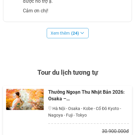
được hỗ trợ ạ.
Cảm ơn chị!
Xem thêm
(24)
Tour du lịch tương tự
Thưởng Ngoạn Thu Nhật Bản 2026:
Osaka –…
Hà Nội - Osaka - Kobe - Cố Đô Kyoto -
Nagoya - Fuji - Tokyo
30.900.000đ