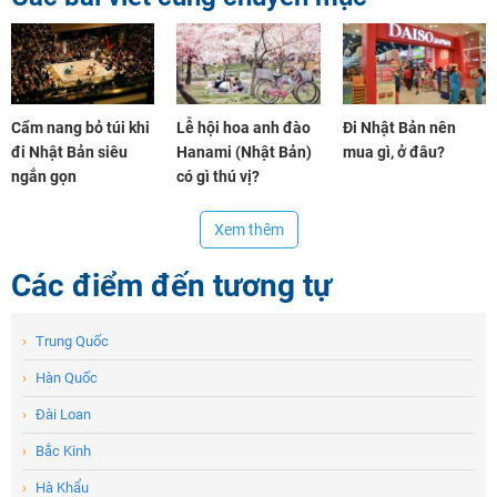
Cẩm nang bỏ túi khi
Lễ hội hoa anh đào
Đi Nhật Bản nên
đi Nhật Bản siêu
Hanami (Nhật Bản)
mua gì, ở đâu?
ngắn gọn
có gì thú vị?
Xem thêm
Các điểm đến tương tự
›
Trung Quốc
›
Hàn Quốc
›
Đài Loan
›
Bắc Kinh
›
Hà Khẩu