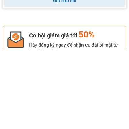
Đặt câu hỏi
50%
Cơ hội giảm giá tới
Hãy đăng ký ngay để nhận ưu đãi bí mật từ
BestPrice nhé!
Đăng ký ngay
TẬP ĐOÀN BPGROUP