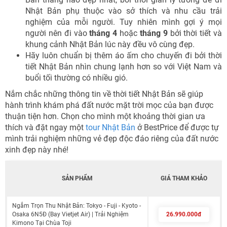
Nhật Bản phụ thuộc vào sở thích và nhu cầu trải
nghiệm của mỗi người. Tuy nhiên mình gợi ý mọi
người nên đi vào
tháng 4
hoặc
tháng 9
bởi thời tiết và
khung cảnh Nhật Bản lúc này đều vô cùng đẹp.
Hãy luôn chuẩn bị thêm áo ấm cho chuyến đi bởi thời
tiết Nhật Bản nhìn chung lạnh hơn so với Việt Nam và
buổi tối thường có nhiều gió.
Nắm chắc những thông tin về thời tiết Nhật Bản sẽ giúp
hành trình khám phá đất nước mặt trời mọc của bạn được
thuận tiện hơn. Chọn cho mình một khoảng thời gian ưa
thích và đặt ngay một
tour Nhật Bản
ở BestPrice để được tự
mình trải nghiệm những vẻ đẹp độc đáo riêng của đất nước
xinh đẹp này nhé!
SẢN PHẨM
GIÁ THAM KHẢO
Ngắm Trọn Thu Nhật Bản: Tokyo - Fuji - Kyoto -
Osaka 6N5Đ (Bay Vietjet Air) | Trải Nghiệm
26.990.000đ
Kimono Tại Chùa Toji