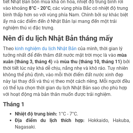
tiết Nhật Bản bốn mùa khá ôn hòa, nhiệt độ trung bình rơi
TƯ VẤN NGAY
TƯ VẤN NGAY
TƯ VẤN NGAY
TƯ VẤN NGAY
vào khoảng
8°C - 20°C
, các vùng phía Bắc có nhiệt độ trung
bình thấp hơn so với vùng phía Nam. Chính bởi sự khác biệt
ấy mà các điểm đến ở Nhật Bản lại mang đến một trải
nghiệm thú vị đặc trưng.
Nên đi du lịch Nhật Bản tháng mấy
Theo
kinh nghiệm du lịch Nhật Bản
của mình, thời gian lý
tưởng nhất để đến thăm đất nước mặt trời mọc là vào
mùa
xuân (tháng 3, tháng 4)
và
mùa thu (tháng 10, tháng 11)
bởi
thời tiết lúc này khá dễ chịu, nắng nhẹ và khô ráo. Tuy nhiên
không thể phủ định, vào mỗi thời điểm đất nước xinh đẹp
này lại thay đổi và thú vị theo một cách riêng. Mỗi người đều
có thể lựa chọn thời gian du lịch Nhật Bản sao cho phù hợp
với hoạt động mà bản thân muốn được trải nghiệm.
Tháng 1
Nhiệt độ trung bình:
1°C - 7°C.
Địa điểm du lịch thích hợp:
Hokkaido, Hakuba,
Nagasaki.