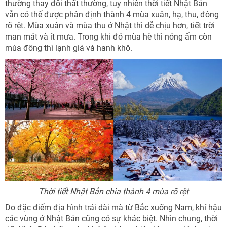
thường thay đổi thất thường, tuy nhiên thời tiết Nhật Bản
vẫn có thể được phân định thành 4 mùa xuân, hạ, thu, đông
rõ rệt. Mùa xuân và mùa thu ở Nhật thì dễ chịu hơn, tiết trời
man mát và ít mưa. Trong khi đó mùa hè thì nóng ẩm còn
mùa đông thì lạnh giá và hanh khô.
Thời tiết Nhật Bản chia thành 4 mùa rõ rệt
NHẬN ƯU ĐÃI NGAY
Do đặc điểm địa hình trải dài mà từ Bắc xuống Nam, khí hậu
Nhận ưu đãi ngay
Nhận ưu đãi ngay!
TƯ VẤN NGAY
các vùng ở Nhật Bản cũng có sự khác biệt. Nhìn chung, thời