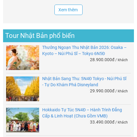
Xem thêm
Tour Nhật Bản phổ biến
Thưởng Ngoạn Thu Nhật Bản 2026: Osaka –
Kyoto – Núi Phú Sĩ – Tokyo 6N5Đ
28.900.000đ
/ khách
Nhật Bản Sang Thu: 5N4Đ Tokyo - Núi Phú Sĩ
- Tự Do Khám Phá Disneyland
29.990.000đ
/ khách
Hokkaido Tự Túc 5N4Đ – Hành Trình Đẳng
Cấp & Linh Hoạt (Chưa Gồm VMB)
33.490.000đ
/ khách