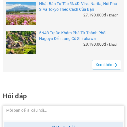
Nhật Bản Tự Túc 5N4Đ: Vi vu Narita, Núi Phú
Sĩ và Tokyo Theo Cách Của Bạn
27.190.000đ
/ khách
5N4Đ Tự Do Khám Phá Từ Thành Phố
Nagoya Đến Làng Cổ Shirakawa
28.190.000đ
/ khách
Xem thêm ❯
Hỏi đáp