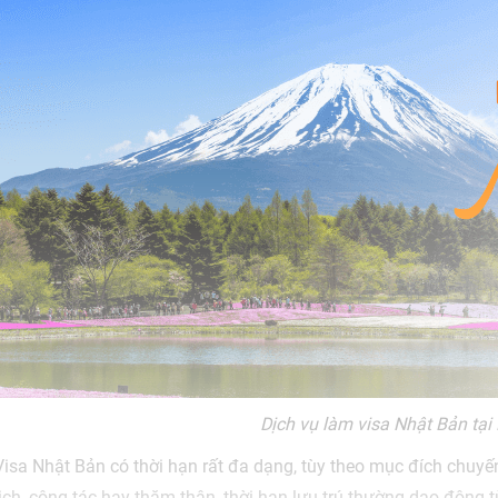
Dịch vụ làm visa Nhật Bản tại 
Visa Nhật Bản có thời hạn rất đa dạng, tùy theo mục đích chuyến
lịch, công tác hay thăm thân, thời hạn lưu trú thường dao động 