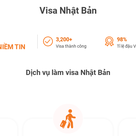
Visa Nhật Bản
TƯ VẤN NGAY
3,200+
98%
NHẬN ƯU ĐÃI NGAY
IỀM TIN
Visa thành công
Tỉ lệ đậu 
TƯ VẤN NGAY
TƯ VẤN NGAY
TƯ VẤN NGAY
TƯ VẤN NGAY
Dịch vụ làm visa Nhật Bản