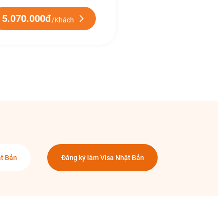
5.070.000đ
/Khách
t Bản
Đăng ký làm Visa Nhật Bản