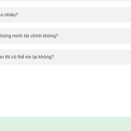
quê như Hokkaido, Tohoku, Kyushu – nơi ít khách nhưng nh
Chính nhờ những lý do trên, số lượng người Việt xin visa Nhật 
ao nhiêu?
lệ đậu visa thành công và tiết kiệm thời gian, nhiều người hiện
trọn gói, vừa nhanh chóng vừa được tư vấn rõ ràng từ A - Z.
 chứng minh tài chính không?
n thì có thể xin lại không?