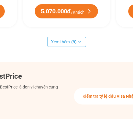
5.070.000đ
/Khách
Xem thêm
(9)
stPrice
. BestPrice là đơn vị chuyên cung
Kiểm tra tỷ lệ đậu
Visa Nhậ