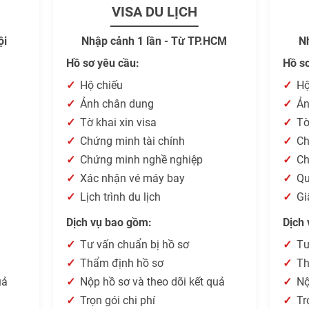
VISA DU LỊCH
ội
Nhập cảnh 1 lần - Từ TP.HCM
N
Hồ sơ yêu cầu:
Hồ s
Hộ chiếu
Hộ
Ảnh chân dung
Ản
Tờ khai xin visa
Tờ
Chứng minh tài chính
Ch
Chứng minh nghề nghiệp
Ch
Xác nhận vé máy bay
Qu
Lịch trình du lịch
Gi
Dịch vụ bao gồm:
Dịch
Tư vấn chuẩn bị hồ sơ
Tư
Thẩm định hồ sơ
Th
uả
Nộp hồ sơ và theo dõi kết quả
Nộ
Trọn gói chi phí
Tr