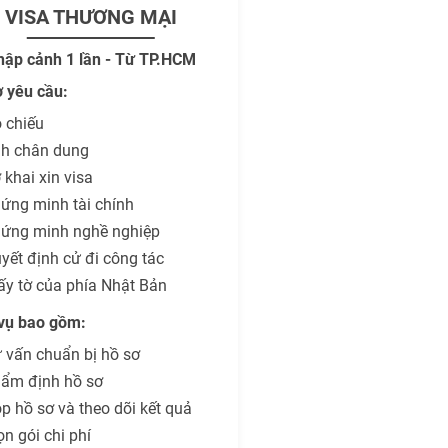
VISA THƯƠNG MẠI
hập cảnh 1 lần - Từ TP.HCM
ơ yêu cầu:
 chiếu
h chân dung
 khai xin visa
ứng minh tài chính
ứng minh nghề nghiệp
yết định cử đi công tác
ấy tờ của phía Nhật Bản
 vụ bao gồm:
 vấn chuẩn bị hồ sơ
ẩm định hồ sơ
p hồ sơ và theo dõi kết quả
ọn gói chi phí