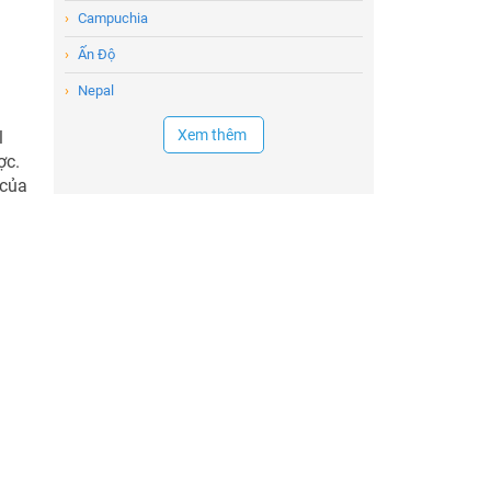
›
Campuchia
›
Ấn Độ
›
Nepal
Xem thêm
l
ợc.
 của