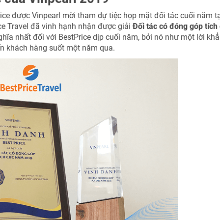
ice được Vinpearl mời tham dự tiệc họp mặt đối tác cuối năm tạ
ice Travel đã vinh hạnh nhận được giải
Đối tác có đóng góp tích
hĩa nhất đối với BestPrice dịp cuối năm, bởi nó như một lời kh
ến khách hàng suốt một năm qua.
TƯ VẤN NGAY
NHẬN ƯU ĐÃI NGAY
TƯ VẤN NGAY
TƯ VẤN NGAY
TƯ VẤN NGAY
TƯ VẤN NGAY