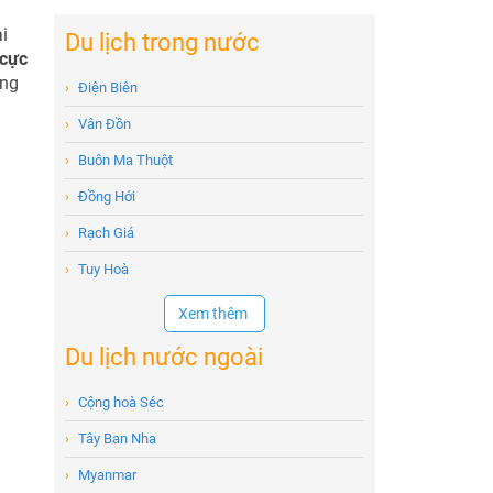
i
Du lịch trong nước
 cực
ẳng
›
Điện Biên
›
Vân Đồn
›
Buôn Ma Thuột
›
Đồng Hới
›
Rạch Giá
›
Tuy Hoà
Xem thêm
Du lịch nước ngoài
›
Cộng hoà Séc
›
Tây Ban Nha
›
Myanmar