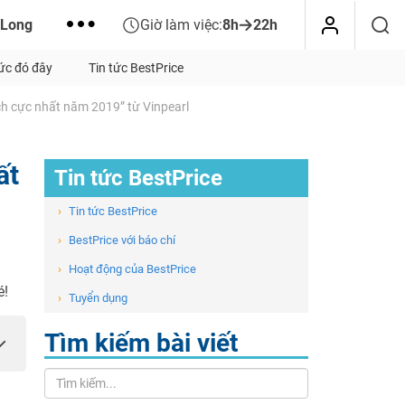
 Long
Giờ làm việc:
8h
22h
tức đó đây
Tin tức BestPrice
ích cực nhất năm 2019” từ Vinpearl
ất
Tin tức BestPrice
›
Tin tức BestPrice
›
BestPrice với báo chí
›
Hoạt động của BestPrice
é!
›
Tuyển dụng
Tìm kiếm bài viết