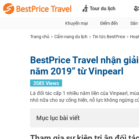
Tour du lịch
Khuyến mại
Điểm đến
Săn 
Trang chủ
Cẩm nang du lịch
Tin tức BestPrice
Hoạt
BestPrice Travel nhận giải
năm 2019” từ Vinpearl
3585 Views
Là đối tác cấp 1 nhiều năm liền của Vinpearl, mù
nhỏ nữa cho sự cống hiến, nỗ lực không ngừng củ
Mục lục bài viết
Tham gia sự kiện tri ân đối tá