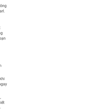
hông
rl.
t
ng
 bạn
n
khi
ngay
,
iết
à