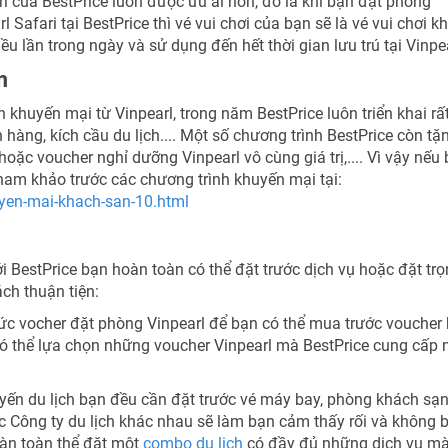
 của BestPrice luôn được ưu ái hơn, đó là khi bạn đặt phòng
 Safari tại BestPrice thì vé vui chơi của bạn sẽ là vé vui chơi k
ều lần trong ngày và sử dụng đến hết thời gian lưu trú tại Vinpea
m
khuyến mại từ Vinpearl, trong năm BestPrice luôn triển khai rấ
 hàng, kích cầu du lịch.... Một số chương trình BestPrice còn tặ
hoặc voucher nghỉ dưỡng Vinpearl vô cùng giá trị,.... Vì vậy nếu
tham khảo trước các chương trình khuyến mại tại:
yen-mai-khach-san-10.html
ới BestPrice bạn hoàn toàn có thể đặt trước dịch vụ hoặc đặt trọ
ch thuận tiện:
ức vocher đặt phòng Vinpearl để bạn có thể mua trước voucher 
 có thể lựa chọn những voucher Vinpearl mà BestPrice cung cấp 
ến du lịch bạn đều cần đặt trước vé máy bay, phòng khách sạn
các Công ty du lịch khác nhau sẽ làm bạn cảm thấy rối và không b
oàn toàn thể đặt một
combo du lịch
có đầy đủ những dịch vụ m