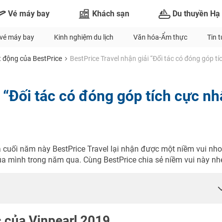
Vé máy bay
Khách sạn
Du thuyền Hạ
vé máy bay
Kinh nghiệm du lịch
Văn hóa-Ẩm thực
Tin 
 động của BestPrice
BestPrice Travel nhận giải “Đối tác có đóng góp t
 “Đối tác có đóng góp tích cực nh
a cuối năm này BestPrice Travel lại nhận được một niềm vui nho
a mình trong năm qua. Cùng BestPrice chia sẻ niềm vui này nh
c của Vinpearl 2019