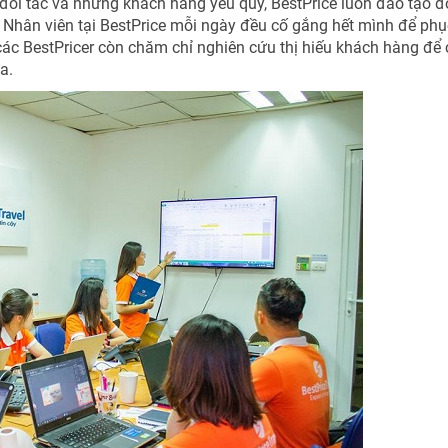
đối tác và những khách hàng yêu quý, BestPrice luôn đào tạo đ
 Nhân viên tại BestPrice mỗi ngày đều cố gắng hết mình để phụ
 các BestPricer còn chăm chỉ nghiên cứu thị hiếu khách hàng để 
a.