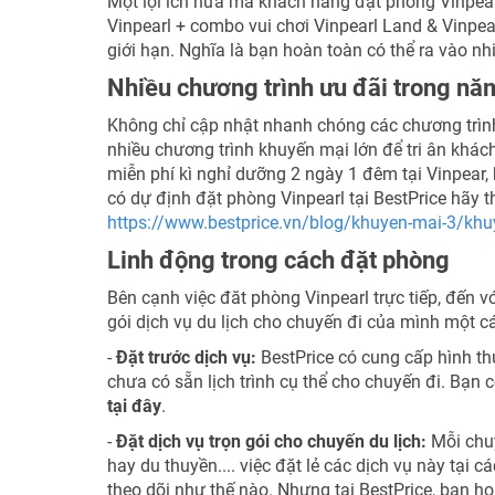
Một lợi ích nữa mà khách hàng đặt phòng Vinpearl
Vinpearl + combo vui chơi Vinpearl Land & Vinpearl
giới hạn. Nghĩa là bạn hoàn toàn có thể ra vào nhi
Nhiều chương trình ưu đãi trong nă
Không chỉ cập nhật nhanh chóng các chương trình 
nhiều chương trình khuyến mại lớn để tri ân khách
miễn phí kì nghỉ dưỡng 2 ngày 1 đêm tại Vinpear, 
có dự định đặt phòng Vinpearl tại BestPrice hãy 
https://www.bestprice.vn/blog/khuyen-mai-3/khu
Linh động trong cách đặt phòng
Bên cạnh việc đăt phòng Vinpearl trực tiếp, đến v
gói dịch vụ du lịch cho chuyến đi của mình một cá
-
Đặt trước dịch vụ:
BestPrice có cung cấp hình th
chưa có sẵn lịch trình cụ thể cho chuyến đi. Bạn
tại đây
.
-
Đặt dịch vụ trọn gói cho chuyến du lịch:
Mỗi chuy
hay du thuyền.... việc đặt lẻ các dịch vụ này tại 
theo dõi như thế nào. Nhưng tại BestPrice, bạn h