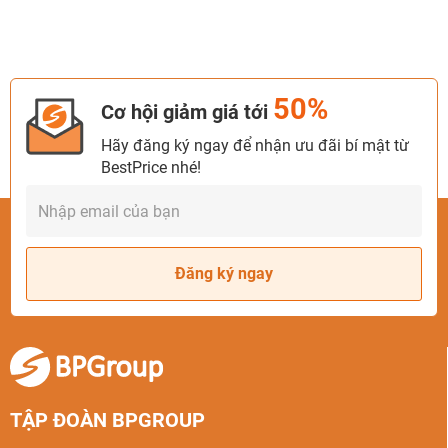
50%
Cơ hội giảm giá tới
Hãy đăng ký ngay để nhận ưu đãi bí mật từ
BestPrice nhé!
Đăng ký ngay
TẬP ĐOÀN BPGROUP