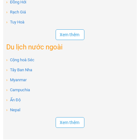
›
Đồng Hới
›
Rạch Giá
›
Tuy Hoà
Xem thêm
Du lịch nước ngoài
›
Cộng hoà Séc
›
Tây Ban Nha
›
Myanmar
›
Campuchia
›
Ấn Độ
›
Nepal
Xem thêm