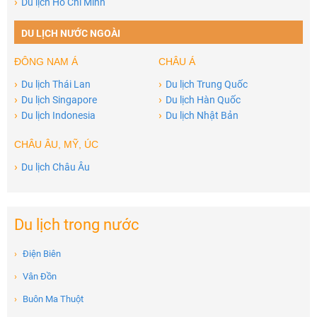
›
Du lịch Hồ Chí Minh
DU LỊCH NƯỚC NGOÀI
ĐÔNG NAM Á
CHÂU Á
›
›
Du lịch Thái Lan
Du lịch Trung Quốc
›
›
Du lịch Singapore
Du lịch Hàn Quốc
›
›
Du lịch Indonesia
Du lịch Nhật Bản
CHÂU ÂU, MỸ, ÚC
›
Du lịch Châu Âu
Du lịch trong nước
›
Điện Biên
›
Vân Đồn
›
Buôn Ma Thuột