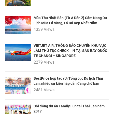
Mùa Thu Nhật Bản:[Từ A Đến Z] Cẩm Nang Du
NHẬN ƯU ĐÃI NGAY
Lịch Mùa Lá Vàng, Lá Đỏ Đẹp Nhất Năm
TƯ VẤN NGAY
4339 Views
TƯ VẤN NGAY
TƯ VẤN NGAY
TƯ VẤN NGAY
TƯ VẤN NGAY
VIETJET AIR: THÔNG BÁO CHUYỂN KHU VỰC
LÀM THỦ TỤC CHECK - IN TẠI SÂN BAY QUỐC
TẾ CHANGI – SINGAPORE
2279 Views
BestPrice hợp tác với Tổng cục Du lịch Thái
Lan, nhiều sự kiến hấp dẫn đang chờ bạn
2481 Views
Sôi động dự án Family Fun tại Thái Lan năm
2017