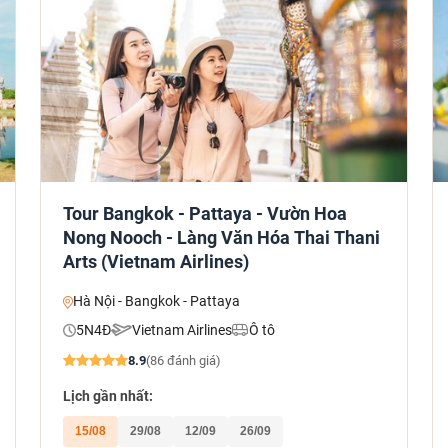
Tour Bangkok - Pattaya - Vườn Hoa
Nong Nooch - Làng Văn Hóa Thai Thani
Arts (Vietnam Airlines)
Hà Nội - Bangkok - Pattaya
5N4Đ
Vietnam Airlines
Ô tô
8.9
(86 đánh giá)
Lịch gần nhất:
15/08
29/08
12/09
26/09