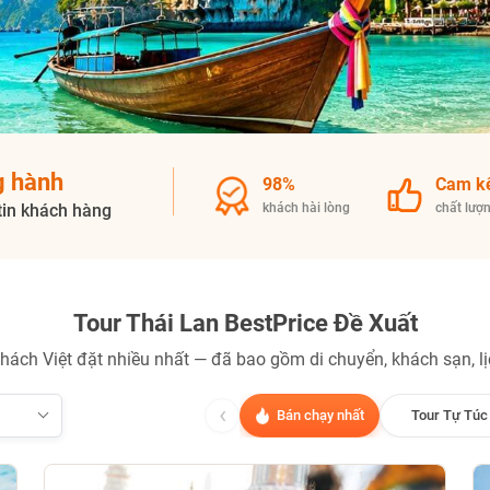
Gửi yêu cầu
TƯ VẤN NGAY
NHẬN ƯU ĐÃI NGAY
Nhận ưu đãi ngay!
g hành
TƯ VẤN NGAY
98%
Cam k
TƯ VẤN NGAY
TƯ VẤN NGAY
TƯ VẤN NGAY
tin khách hàng
khách hài lòng
chất lượ
Tour Thái Lan BestPrice Đề Xuất
hách Việt đặt nhiều nhất — đã bao gồm di chuyển, khách sạn, lịc
‹
Bán chạy nhất
Tour Tự Túc