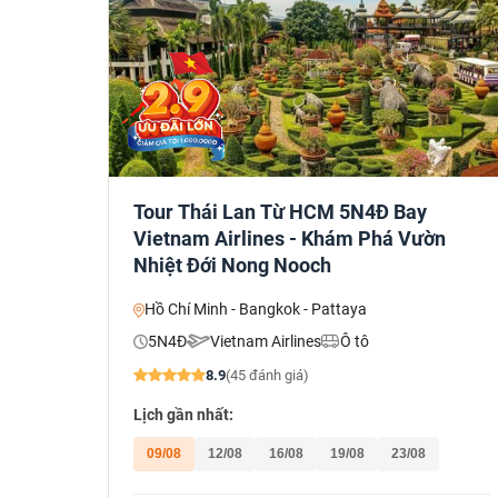
Tour Thái Lan Từ HCM 5N4Đ Bay
Vietnam Airlines - Khám Phá Vườn
Nhiệt Đới Nong Nooch
Hồ Chí Minh - Bangkok - Pattaya
5N4Đ
Vietnam Airlines
Ô tô
8.9
(45 đánh giá)
Lịch gần nhất:
09/08
12/08
16/08
19/08
23/08