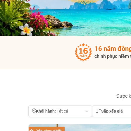
16 năm đồn
chinh phục niềm 
Được k
Khởi hành:
Sắp xếp giá
Bán chạy nhất