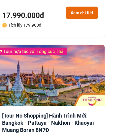
Xem chi tiết
17.990.000đ
Tích lũy 179.900đ
[Tour No Shopping] Hành Trình Mới:
Bangkok - Pattaya - Nakhon - Khaoyai -
Muang Boran 8N7Đ