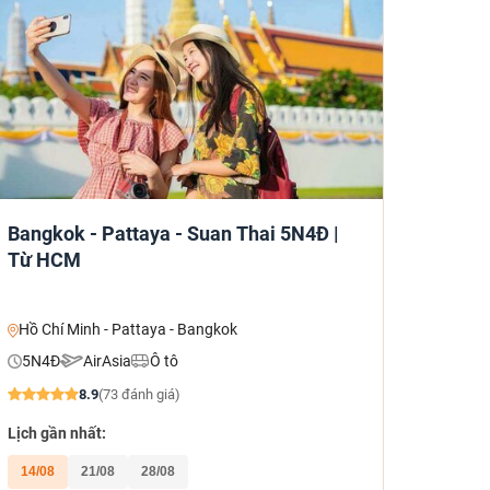
Bangkok - Pattaya - Suan Thai 5N4Đ |
Từ HCM
Hồ Chí Minh - Pattaya - Bangkok
5N4Đ
AirAsia
Ô tô
8.9
(73 đánh giá)
Lịch gần nhất:
14/08
21/08
28/08