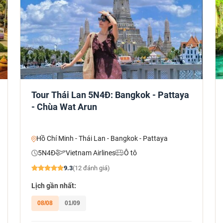
Tour Thái Lan 5N4Đ: Bangkok - Pattaya
- Chùa Wat Arun
Hồ Chí Minh - Thái Lan - Bangkok - Pattaya
5N4Đ
Vietnam Airlines
Ô tô
9.3
(12 đánh giá)
Lịch gần nhất:
08/08
01/09