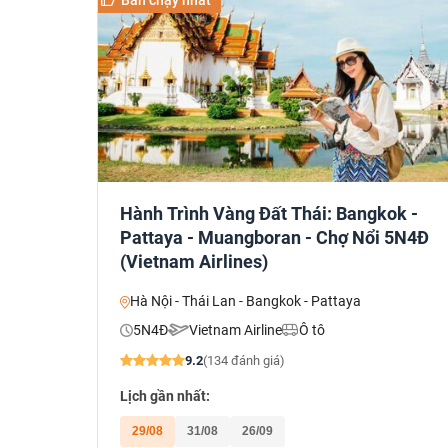
Hành Trình Vàng Đất Thái: Bangkok -
Pattaya - Muangboran - Chợ Nổi 5N4Đ
(Vietnam Airlines)
Hà Nội - Thái Lan - Bangkok - Pattaya
5N4Đ
Vietnam Airline
Ô tô
9.2
(134 đánh giá)
Lịch gần nhất:
29/08
31/08
26/09