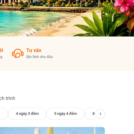
ết
Tư vấn
ng
tận tình chu đáo
h trình
›
4 ngày 3 đêm
5 ngày 4 đêm
8 ngày 7 đêm