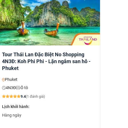
Tour Thái Lan Đặc Biệt No Shopping
4N3Đ: Koh Phi Phi - Lặn ngắm san hô -
Phuket
Phuket
4N3Đ
Ô tô
9.4
(1 đánh giá)
Lịch khởi hành:
Hàng ngày