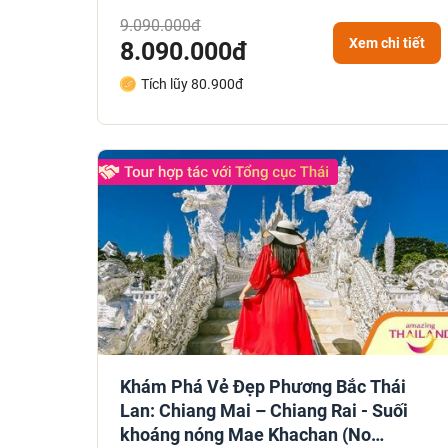
9.090.000đ
Xem chi tiết
8.090.000đ
Tích lũy 80.900đ
Khám Phá Vẻ Đẹp Phương Bắc Thái
Lan: Chiang Mai – Chiang Rai - Suối
khoáng nóng Mae Khachan (No