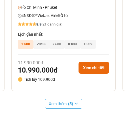
Hồ Chí Minh - Phuket
4N3Đ
VietJet Air
Ô tô
8.8
(21 đánh giá)
Lịch gần nhất:
13/08
20/08
27/08
03/09
10/09
11.990.000đ
Xem chi tiết
10.990.000đ
Tích lũy 109.900đ
Xem thêm
(5)