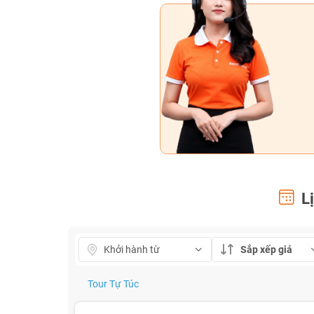
Lị
Sắp xếp giá
Tour Tự Túc