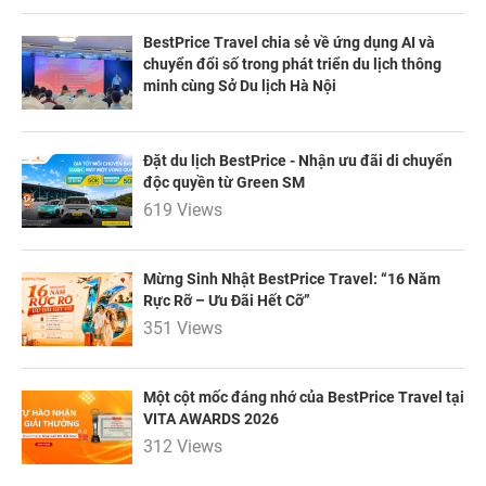
BestPrice Travel chia sẻ về ứng dụng AI và
chuyển đổi số trong phát triển du lịch thông
minh cùng Sở Du lịch Hà Nội
NHẬN ƯU ĐÃI NGAY
TƯ VẤN NGAY
TƯ VẤN NGAY
Đặt du lịch BestPrice - Nhận ưu đãi di chuyển
TƯ VẤN NGAY
TƯ VẤN NGAY
TƯ VẤN NGAY
độc quyền từ Green SM
619 Views
Mừng Sinh Nhật BestPrice Travel: “16 Năm
Rực Rỡ – Ưu Đãi Hết Cỡ”
351 Views
Một cột mốc đáng nhớ của BestPrice Travel tại
VITA AWARDS 2026
312 Views