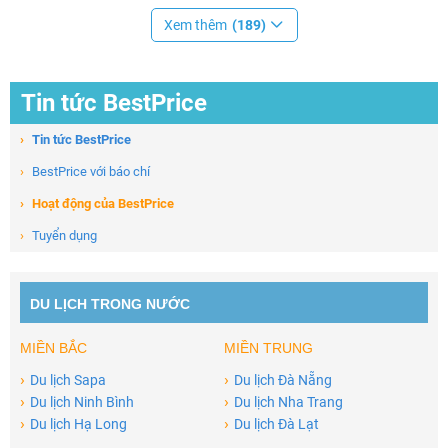
Xem thêm
(189)
Tin tức BestPrice
›
Tin tức BestPrice
›
BestPrice với báo chí
›
Hoạt động của BestPrice
›
Tuyển dụng
DU LỊCH TRONG NƯỚC
MIỀN BẮC
MIỀN TRUNG
›
›
Du lịch Sapa
Du lịch Đà Nẵng
›
›
Du lịch Ninh Bình
Du lịch Nha Trang
›
›
Du lịch Hạ Long
Du lịch Đà Lạt