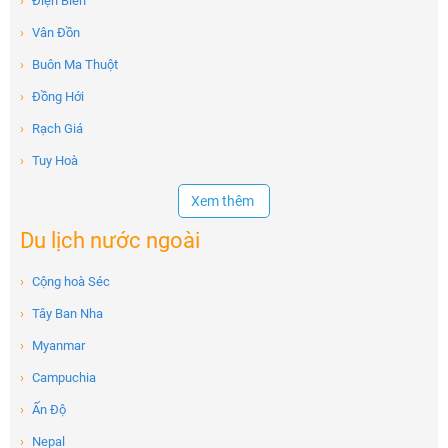
›
Điện Biên
›
Vân Đồn
›
Buôn Ma Thuột
›
Đồng Hới
›
Rạch Giá
›
Tuy Hoà
Xem thêm
Du lịch nước ngoài
›
Cộng hoà Séc
›
Tây Ban Nha
›
Myanmar
›
Campuchia
›
Ấn Độ
›
Nepal