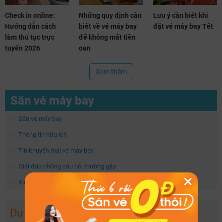
Check in online:
Những quy định cần
Lưu ý cần biết khi
Hướng dẫn cách
biết về vé máy bay
đặt vé máy bay Tết
làm thủ tục trực
để không mất tiền
tuyến 2026
oan
Xem thêm
Săn vé máy bay
›
Săn vé máy bay
›
Thông tin hữu ích
›
Tin khuyến mại vé máy bay
›
Giải đáp những câu hỏi thường gặp
›
Kinh nghiệm săn vé máy bay giá rẻ
Du lịch trong nước