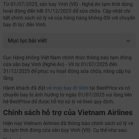
Từ 01/07/2025, sân bay Vinh (VII) - Nghệ An tạm thời dừng
hoạt động đến hết 31/12/2025 để sửa chữa. Cập nhật chi
tiết chính sách xử lý vé của hãng hàng không đối với chuyến
bay đi từ/ đến Vinh.
NHẬN ƯU ĐÃI NGAY
Mục lục bài viết
TƯ VẤN NGAY
TƯ VẤN NGAY
TƯ VẤN NGAY
TƯ VẤN NGAY
TƯ VẤN NGAY
Cục Hàng không Việt Nam chính thức thông báo tạm đóng
cửa sân bay Vinh (Nghệ An) - VII từ 01/07/2025 đến
31/12/2025 để phục vụ hoạt động sửa chữa, nâng cấp hạ
tầng.
Hành khách đã đặt
vé máy bay đi Vinh
tại BestPrice và có
chuyến bay bị ảnh hưởng từ ngày 01/07/2025 vui lòng liên
hệ BestPrice để được hỗ trợ xử lý vé theo quy định.
Chính sách hỗ trợ của Vietnam Airlines
Hiện nay Vietnam Airlines đã thông báo chính sách xử lý vé
do tạm thời đóng cửa sân bay Vinh (VII). Cụ thể như sau: