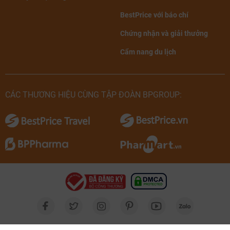
BestPrice với báo chí
Chứng nhận và giải thưởng
Cẩm nang du lịch
CÁC THƯƠNG HIỆU CÙNG TẬP ĐOÀN BPGROUP: