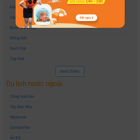
›
Điện Biên
›
Vân Đồn
›
Buôn Ma Thuột
›
Đồng Hới
›
Rạch Giá
›
Tuy Hoà
Xem thêm
Du lịch nước ngoài
›
Cộng hoà Séc
›
Tây Ban Nha
›
Myanmar
›
Campuchia
›
Ấn Độ