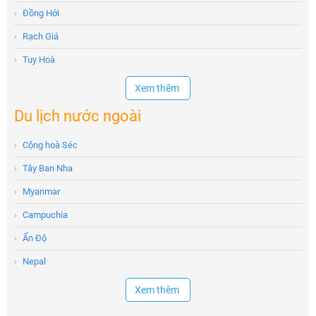
›
Đồng Hới
›
Rạch Giá
›
Tuy Hoà
Xem thêm
Du lịch nước ngoài
›
Cộng hoà Séc
›
Tây Ban Nha
›
Myanmar
›
Campuchia
›
Ấn Độ
›
Nepal
Xem thêm