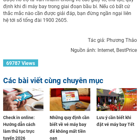
định khi đi máy bay trong giai đoạn bầu bí. Nếu có bất cứ
thắc mắc nào cần được giải đáp, bạn đừng ngần ngại liên
hệ tới số tổng đài 1900 2605.
Tác giả: Phương Thảo
Nguồn ảnh: Internet, BestPrice
69787 Views
Các bài viết cùng chuyên mục
Check in online:
Những quy định cần
Lưu ý cần biết khi
Hướng dẫn cách
biết về vé máy bay
đặt vé máy bay Tết
làm thủ tục trực
để không mất tiền
tuyến 2026
oan