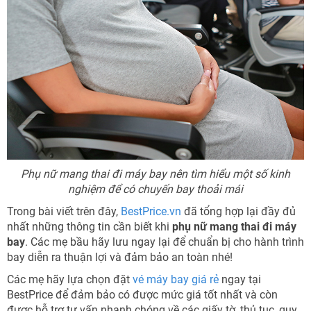
Phụ nữ mang thai đi máy bay nên tìm hiểu một số kinh
nghiệm để có chuyến bay thoải mái
Trong bài viết trên đây,
BestPrice.vn
đã tổng hợp lại đầy đủ
nhất những thông tin cần biết khi
phụ nữ mang thai đi máy
bay
. Các mẹ bầu hãy lưu ngay lại để chuẩn bị cho hành trình
bay diễn ra thuận lợi và đảm bảo an toàn nhé!
Các mẹ hãy lựa chọn đặt
vé máy bay giá rẻ
ngay tại
BestPrice để đảm bảo có được mức giá tốt nhất và còn
được hỗ trợ tư vấn nhanh chóng về các giấy tờ, thủ tục, quy