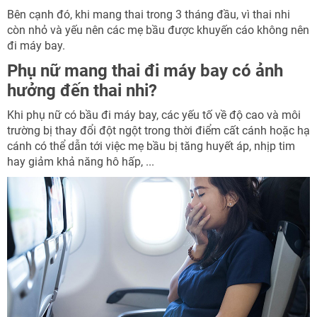
Bên cạnh đó, khi mang thai trong 3 tháng đầu, vì thai nhi
còn nhỏ và yếu nên các mẹ bầu được khuyến cáo không nên
đi máy bay.
Phụ nữ mang thai đi máy bay có ảnh
hưởng đến thai nhi?
Khi phụ nữ có bầu đi máy bay, các yếu tố về độ cao và môi
trường bị thay đổi đột ngột trong thời điểm cất cánh hoặc hạ
NHẬN ƯU ĐÃI NGAY
cánh có thể dẫn tới việc mẹ bầu bị tăng huyết áp, nhịp tim
TƯ VẤN NGAY
hay giảm khả năng hô hấp, ...
TƯ VẤN NGAY
TƯ VẤN NGAY
TƯ VẤN NGAY
TƯ VẤN NGAY