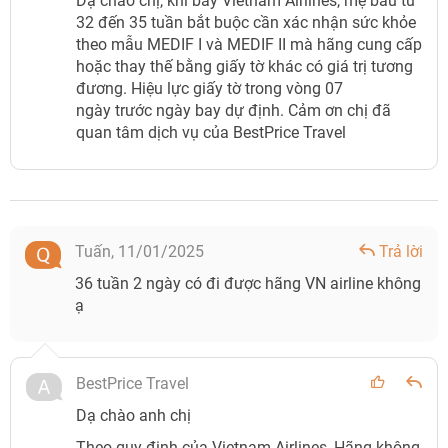
Dạ chào chị, khi bay Vietnam Airlines, mẹ bầu từ
32 đến 35 tuần bắt buộc cần xác nhận sức khỏe
theo mẫu MEDIF I và MEDIF II mà hãng cung cấp
hoặc thay thế bằng giấy tờ khác có giá trị tương
đương. Hiệu lực giấy tờ trong vòng 07
ngày trước ngày bay dự định. Cảm ơn chị đã
quan tâm dịch vụ của BestPrice Travel
Tuấn,
11/01/2025
Trả lời
36 tuần 2 ngày có đi được hãng VN airline không
ạ
BestPrice Travel
Dạ chào anh chị
Theo quy định của Vietnam Airlines, Hãng không