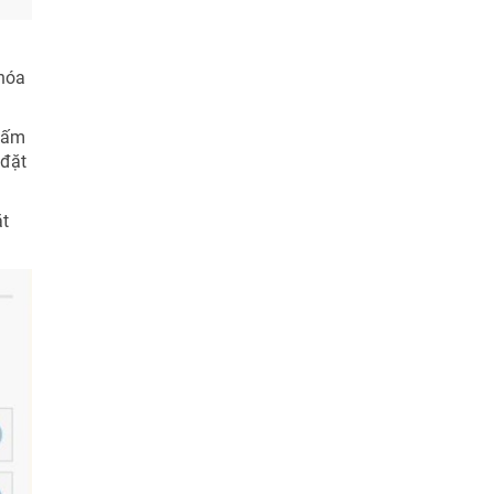
 hóa
 bấm
 đặt
ặt