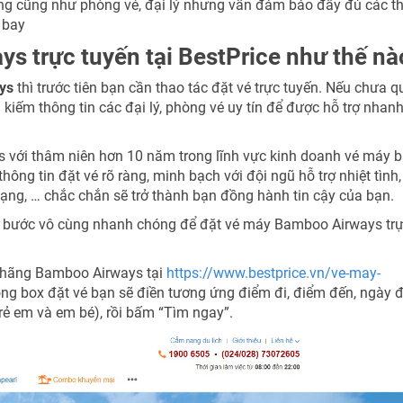
ãng cũng như phòng vé, đại lý nhưng vẫn đảm bảo đầy đủ các t
 bay
s trực tuyến tại BestPrice như thế nà
ys
thì trước tiên bạn cần thao tác đặt vé trực tuyến. Nếu chưa q
kiếm thông tin các đại lý, phòng vé uy tín để được hỗ trợ nhan
ys với thâm niên hơn 10 năm trong lĩnh vực kinh doanh vé máy b
thông tin đặt vé rõ ràng, minh bạch với đội ngũ hỗ trợ nhiệt tình,
ạng, … chắc chắn sẽ trở thành bạn đồng hành tin cậy của bạn.
 bước vô cùng nhanh chóng để đặt vé máy Bamboo Airways tr
y hãng Bamboo Airways tại
https://www.bestprice.vn/ve-may-
rong box đặt vé bạn sẽ điền tương ứng điểm đi, điểm đến, ngày đ
trẻ em và em bé), rồi bấm “Tìm ngay”.