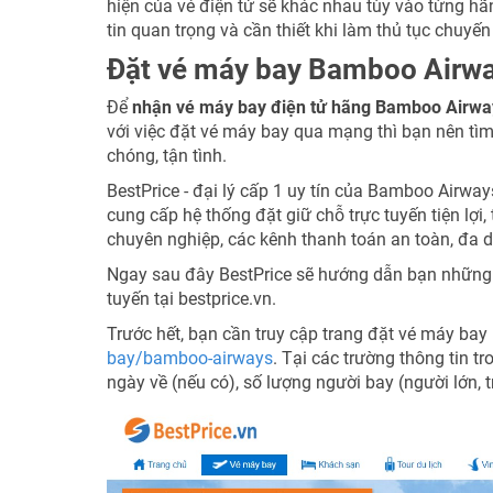
hiện của vé điện tử sẽ khác nhau tùy vào từng h
tin quan trọng và cần thiết khi làm thủ tục chuyến
Đặt vé máy bay Bamboo Airway
Để
nhận vé máy bay điện tử hãng Bamboo Airwa
với việc đặt vé máy bay qua mạng thì bạn nên tìm 
chóng, tận tình.
BestPrice - đại lý cấp 1 uy tín của Bamboo Airwa
cung cấp hệ thống đặt giữ chỗ trực tuyến tiện lợi, 
chuyên nghiệp, các kênh thanh toán an toàn, đa d
Ngay sau đây BestPrice sẽ hướng dẫn bạn những
tuyến tại bestprice.vn.
Trước hết, bạn cần truy cập trang đặt vé máy ba
bay/bamboo-airways
. Tại các trường thông tin t
ngày về (nếu có), số lượng người bay (người lớn, 