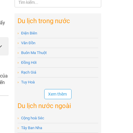
Du lịch trong nước
lấy
›
Điện Biên
›
Vân Đồn
›
Buôn Ma Thuột
›
Đồng Hới
›
Rạch Giá
 của
yến
›
Tuy Hoà
Xem thêm
Du lịch nước ngoài
›
Cộng hoà Séc
›
Tây Ban Nha