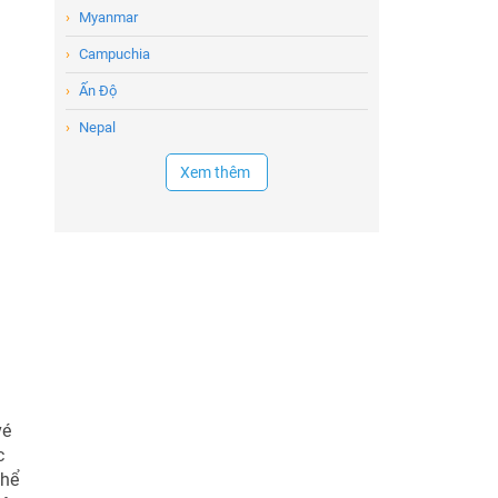
›
Myanmar
›
Campuchia
›
Ấn Độ
›
Nepal
Xem thêm
vé
c
thể