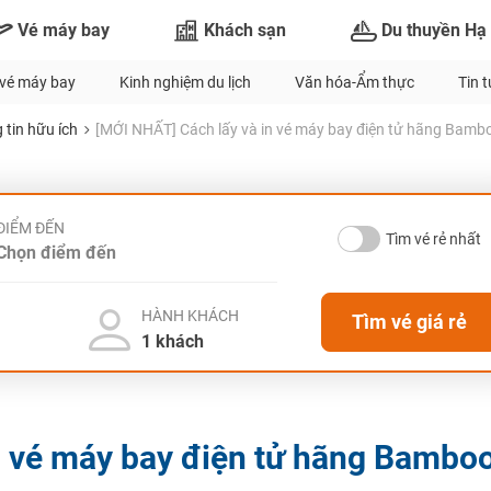
Vé máy bay
Khách sạn
Du thuyền Hạ
vé máy bay
Kinh nghiệm du lịch
Văn hóa-Ẩm thực
Tin 
 tin hữu ích
[MỚI NHẤT] Cách lấy và in vé máy bay điện tử hãng Bamb
ĐIỂM ĐẾN
Tìm vé rẻ nhất
HÀNH KHÁCH
Tìm vé giá rẻ
n vé máy bay điện tử hãng Bambo