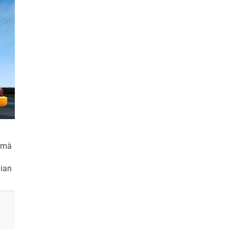
y mà
gian