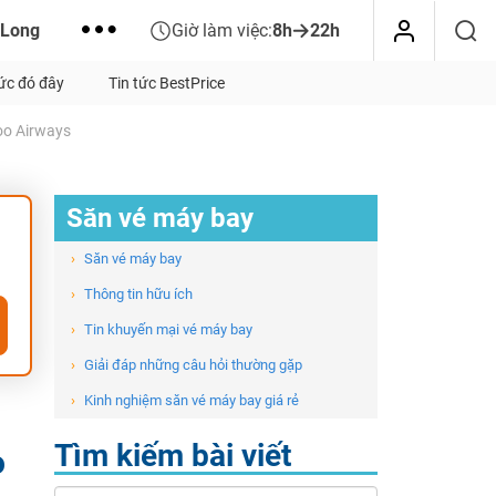
 Long
Giờ làm việc:
8h
22h
tức đó đây
Tin tức BestPrice
oo Airways
Săn vé máy bay
›
Săn vé máy bay
›
Thông tin hữu ích
›
Tin khuyến mại vé máy bay
›
Giải đáp những câu hỏi thường gặp
›
Kinh nghiệm săn vé máy bay giá rẻ
Tìm kiếm bài viết
o