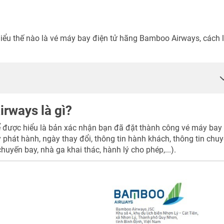
hiểu thế nào là vé máy bay điện tử hãng Bamboo Airways, cách 
TƯ VẤN NGAY
NHẬN ƯU ĐÃI NGAY
TƯ VẤN NGAY
TƯ VẤN NGAY
TƯ VẤN NGAY
TƯ VẤN NGAY
rways là gì?
 được hiểu là bản xác nhận bạn đã đặt thành công vé máy bay
phát hành, ngày thay đổi, thông tin hành khách, thông tin chu
chuyến bay, nhà ga khai thác, hành lý cho phép,...).