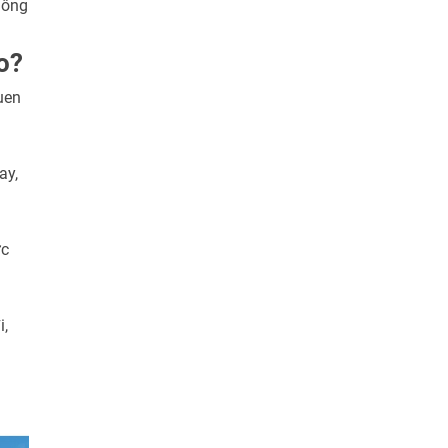
hông
o?
uen
h
ay,
ực
i,