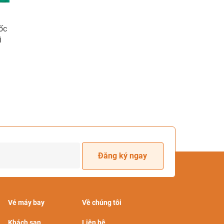
ốc
i
Đăng ký ngay
Vé máy bay
Về chúng tôi
Khách sạn
Liên hệ