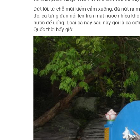
Dứt lời, từ chỗ mũi kiếm cắm xuống, đá nứt ra m
đó, cá từng đàn nổi lên trên mặt nước nhiều kh
nước để uống. Loại cá này sau này gọi là cá c
Quốc thời bấy giờ.