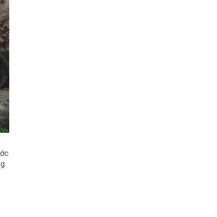
ước
ng