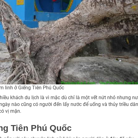
m linh ở Giếng Tiên Phú Quốc
hiều khách du lịch là vì mặc dù chỉ là một vết nứt nhỏ nhưng n
ngày nào cũng có người đến lấy nước để uống và thủy triều dâ
có vị mặn.
ng Tiên Phú Quốc