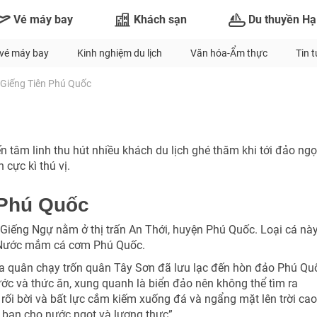
Vé máy bay
Khách sạn
Du thuyền Hạ
vé máy bay
Kinh nghiệm du lịch
Văn hóa-Ẩm thực
Tin 
Giếng Tiên Phú Quốc
 tâm linh thu hút nhiều khách du lịch ghé thăm khi tới đảo ngọ
cực kì thú vị.
 Phú Quốc
 Giếng Ngự nằm ở thị trấn An Thới, huyện Phú Quốc. Loại cá nà
à Nước mắm cá cơm Phú Quốc.
ưa quân chạy trốn quân Tây Sơn đã lưu lạc đến hòn đảo Phú Qu
nước và thức ăn, xung quanh là biển đảo nên không thể tìm ra
rối bời và bất lực cắm kiếm xuống đá và ngẩng mặt lên trời cao
TƯ VẤN NGAY
y ban cho nước ngọt và lương thực”.