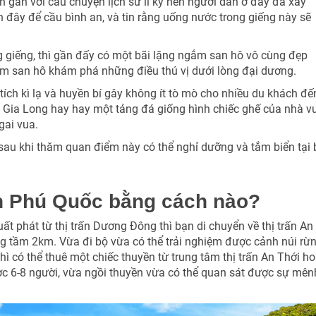
 gắn với câu chuyện lịch sử li kỳ nên người dân ở đây đã xây
 đây để cầu bình an, và tin rằng uống nước trong giếng này sẽ
 giếng, thì gần đấy có một bãi lặng ngắm san hô vô cùng đẹp
ắm san hô khám phá những điều thú vị dưới lòng đại dương.
tích kì lạ và huyền bí gây không ít tò mò cho nhiều du khách đế
a Gia Long hay hay một tảng đá giống hình chiếc ghế của nhà v
gai vua.
au khi thăm quan điểm này có thể nghỉ dưỡng và tắm biển tại 
n Phú Quốc bằng cách nào?
ất phát từ thị trấn Dương Đông thì bạn di chuyển về thị trấn An
ng tầm 2km. Vừa đi bộ vừa có thể trải nghiệm được cảnh núi rừ
ì có thể thuê một chiếc thuyền từ trung tâm thị trấn An Thới h
ợc 6-8 người, vừa ngồi thuyền vừa có thể quan sát được sự mên