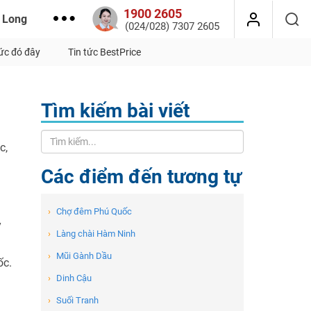
1900 2605
 Long
(024/028) 7307 2605
tức đó đây
Tin tức BestPrice
Tìm kiếm bài viết
c,
Các điểm đến tương tự
›
Chợ đêm Phú Quốc
y
›
Làng chài Hàm Ninh
›
Mũi Gành Dầu
ốc.
›
Dinh Cậu
›
Suối Tranh