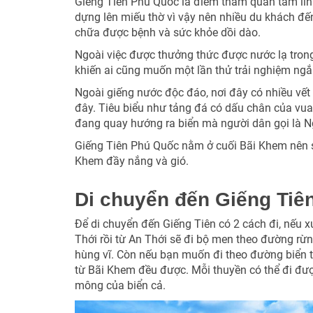
Giếng Tiên Phú Quốc là điểm tham quan tâm linh
dựng lên miếu thờ vì vậy nên nhiều du khách đến
chữa được bệnh và sức khỏe dồi dào.
Ngoài việc được thưởng thức được nước lạ trong
khiến ai cũng muốn một lần thử trải nghiệm ng
Ngoài giếng nước độc đáo, nơi đây có nhiều vết 
đây. Tiêu biểu như tảng đá có dấu chân của vu
đang quay hướng ra biển mà người dân gọi là N
Giếng Tiên Phú Quốc nằm ở cuối Bãi Khem nên s
Khem đầy nắng và gió.
Di chuyển đến Giếng Tiê
Để di chuyển đến Giếng Tiên có 2 cách đi, nếu xu
Thới rồi từ An Thới sẽ đi bộ men theo đường rừ
hùng vĩ. Còn nếu bạn muốn đi theo đường biển th
từ Bãi Khem đều được. Mỗi thuyền có thể đi đư
mông của biển cả.