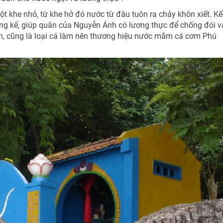
NHẬN ƯU ĐÃI NGAY
ột khe nhỏ, từ khe hở đó nước từ đâu tuôn ra chảy khôn xiết. Kế
Nhận ưu đãi ngay
TƯ VẤN NGAY
TƯ VẤN NGAY
TƯ VẤN NGAY
TƯ VẤN NGAY
ông kể, giúp quân của Nguyễn Ánh có lương thực để chống đói v
ơm, cũng là loại cá làm nên thương hiệu nước mắm cá cơm Phú
Nhận ưu đãi ngay!