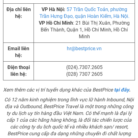
Địa chỉ liên
VP Hà Nội:
57 Trần Quốc Toản, phường
hệ:
Trần Hưng Đạo, quận Hoàn Kiếm, Hà Nội.
VP Hồ Chí Minh
: 21 Bùi Thị Xuân, Phường
Bến Thành, Quận 1, Hồ Chí Minh, Hồ Chí
Minh
Email liên
hr@bestprice.vn
hệ:
Điện thoại
(024).7307.2605
liên hệ:
(028) 7307 2605
Xem thêm các vị trí tuyển dụng khác của BestPrice
tại đây
.
Có 12 năm kinh nghiệm trong lĩnh vực lữ hành Inbound, Nội
địa và Outbound, BestPrice Travel là một trong những công
ty du lịch uy tín hàng đầu Việt Nam. Có thế mạnh là đại lý
cấp 1 của các hãng hàng không, là đối tác chiến lược của
các công ty du lịch quốc tế và nhiều khách sạn/ resort,
BestPrice cung cấp đa dạng những chuyến đi chất lượng