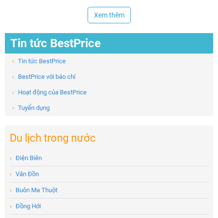
Xem thêm
Tin tức BestPrice
›
Tin tức BestPrice
›
BestPrice với báo chí
›
Hoạt động của BestPrice
›
Tuyển dụng
Du lịch trong nước
›
Điện Biên
›
Vân Đồn
›
Buôn Ma Thuột
›
Đồng Hới