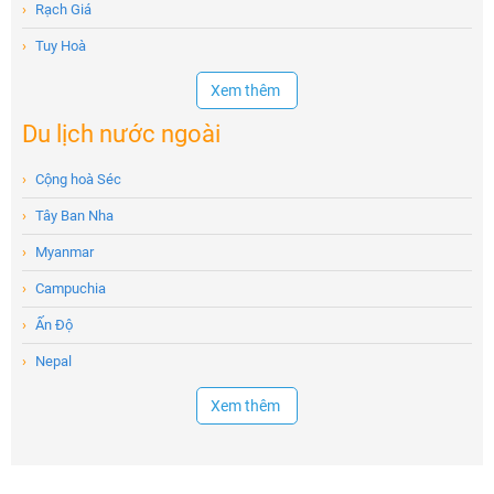
›
Rạch Giá
›
Tuy Hoà
Xem thêm
Du lịch nước ngoài
›
Cộng hoà Séc
›
Tây Ban Nha
›
Myanmar
›
Campuchia
›
Ấn Độ
›
Nepal
Xem thêm