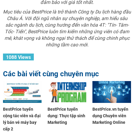
đảm bảo với giá tốt nhất.
Mục tiêu của BestPrice là trở thành Công ty Du lịch hàng đầu
Châu Á. Với đội ngũ nhân sự chuyên nghiệp, am hiểu sâu
sắc ngành du lịch, cùng hướng đến văn hóa 4T: "Tín- Tâm-
Tốc- Tiến", BestPrice luôn tìm kiếm những ứng viên có đam
mê, khát vọng và không ngại thử thách để cùng chinh phục
những tầm cao mới.
1088 Views
Các bài viết cùng chuyên mục
BestPrice tuyển
BestPrice tuyển
BestPrice.vn tuyển
cộng tác viên và đại
dụng: Thực tập sinh
dụng Chuyên viên
lý bán vé máy bay
Marketing
Marketing Online
cấp 2