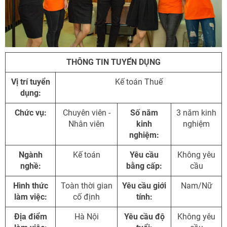
THÔNG TIN TUYỂN DỤNG
Vị trí tuyển
Kế toán Thuế
dụng:
Chức vụ:
Chuyên viên -
Số năm
3 năm kinh
Nhân viên
kinh
nghiệm
nghiệm:
NHẬN ƯU ĐÃI NGAY
TƯ VẤN NGAY
Ngành
Kế toán
Yêu cầu
Không yêu
nghề:
bằng cấp:
cầu
TƯ VẤN NGAY
TƯ VẤN NGAY
TƯ VẤN NGAY
TƯ VẤN NGAY
Hình thức
Toàn thời gian
Yêu cầu giới
Nam/Nữ
làm việc:
cố định
tính:
Địa điểm
Hà Nội
Yêu cầu độ
Không yêu