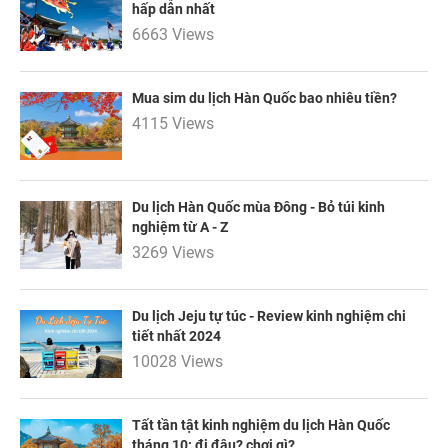
hấp dẫn nhất
6663 Views
NHẬN ƯU ĐÃI NGAY
Mua sim du lịch Hàn Quốc bao nhiêu tiền?
TƯ VẤN NGAY
4115 Views
TƯ VẤN NGAY
Nhận ưu đãi ngay
TƯ VẤN NGAY
TƯ VẤN NGAY
TƯ VẤN NGAY
Nhận ưu đãi ngay!
Du lịch Hàn Quốc mùa Đông - Bỏ túi kinh
nghiệm từ A - Z
3269 Views
Du lịch Jeju tự túc - Review kinh nghiệm chi
tiết nhất 2024
10028 Views
Tất tần tật kinh nghiệm du lịch Hàn Quốc
tháng 10: đi đâu? chơi gì?