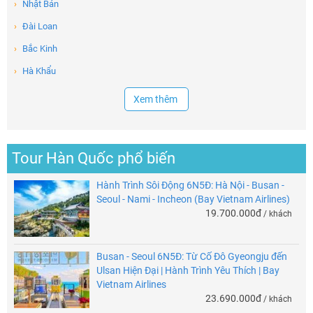
›
Nhật Bản
›
Đài Loan
›
Bắc Kinh
›
Hà Khẩu
Xem thêm
Tour Hàn Quốc phổ biến
Hành Trình Sôi Động 6N5Đ: Hà Nội - Busan -
Seoul - Nami - Incheon (Bay Vietnam Airlines)
19.700.000đ
/ khách
Busan - Seoul 6N5Đ: Từ Cố Đô Gyeongju đến
Ulsan Hiện Đại | Hành Trình Yêu Thích | Bay
Vietnam Airlines
23.690.000đ
/ khách