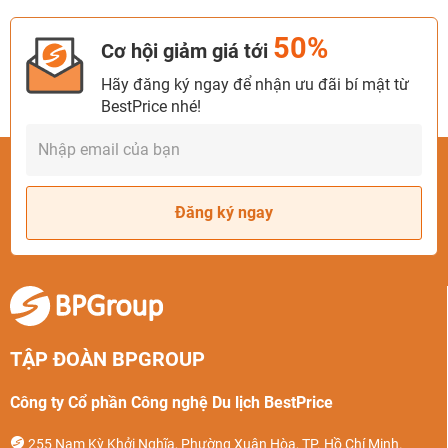
50%
Cơ hội giảm giá tới
Hãy đăng ký ngay để nhận ưu đãi bí mật từ
BestPrice nhé!
Đăng ký ngay
TẬP ĐOÀN BPGROUP
Công ty Cổ phần Công nghệ Du lịch BestPrice
255 Nam Kỳ Khởi Nghĩa, Phường Xuân Hòa, TP. Hồ Chí Minh.