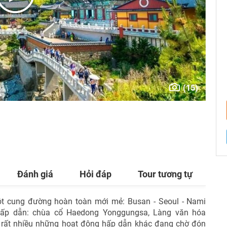
TƯ VẤN NGAY
NHẬN ƯU ĐÃI NGAY
TƯ VẤN NGAY
(15)
TƯ VẤN NGAY
TƯ VẤN NGAY
TƯ VẤN NGAY
Đánh giá
Hỏi đáp
Tour tương tự
ột cung đường hoàn toàn mới mẻ: Busan - Seoul - Nami
hấp dẫn: chùa cổ Haedong Yonggungsa, Làng văn hóa
à rất nhiều những hoạt động hấp dẫn khác đang chờ đón