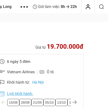
ạ Long
Giờ làm việc:
8h
22h
19.700.000đ
Giá từ
6 ngày 5 đêm
Vietnam Airlines
Ô tô
Khởi hành từ:
Hà Nội
Lịch khởi hành:
15/08
28/08
21/09
05/10
13/10
19/10
27/10
01/11
0