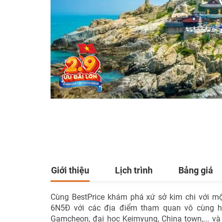
Giới thiệu
Lịch trình
Bảng giá
Cùng BestPrice khám phá xứ sở kim chi với m
6N5Đ với các địa điểm tham quan vô cùng 
Gamcheon, đại học Keimyung, China town,... v