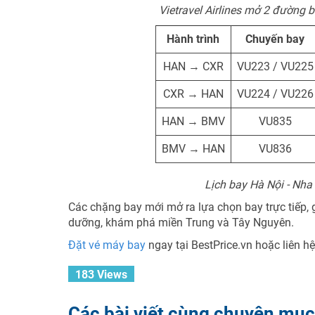
Vietravel Airlines mở 2 đường 
Hành trình
Chuyến bay
HAN → CXR
VU223 / VU225
CXR → HAN
VU224 / VU226
HAN → BMV
VU835
BMV → HAN
VU836
Lịch bay Hà Nội - Nha
Các chặng bay mới mở ra lựa chọn bay trực tiếp, g
dưỡng, khám phá miền Trung và Tây Nguyên.
Đặt vé máy bay
ngay tại BestPrice.vn hoặc liên 
183 Views
Các bài viết cùng chuyên mục