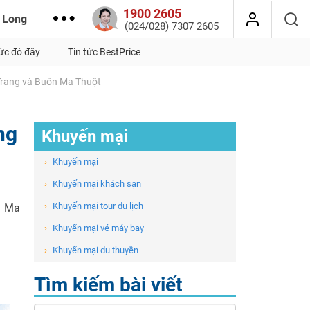
1900 2605
 Long
(024/028) 7307 2605
tức đó đây
Tin tức BestPrice
 Trang và Buôn Ma Thuột
ng
Khuyến mại
›
Khuyến mại
›
Khuyến mại khách sạn
›
Khuyến mại tour du lịch
n Ma
›
Khuyến mại vé máy bay
›
Khuyến mại du thuyền
Tìm kiếm bài viết