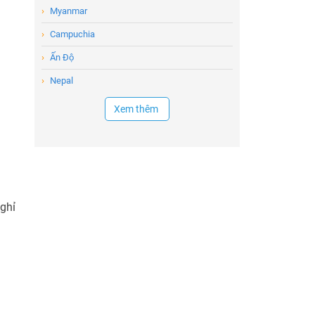
›
Myanmar
›
Campuchia
›
Ấn Độ
›
Nepal
Xem thêm
nghỉ