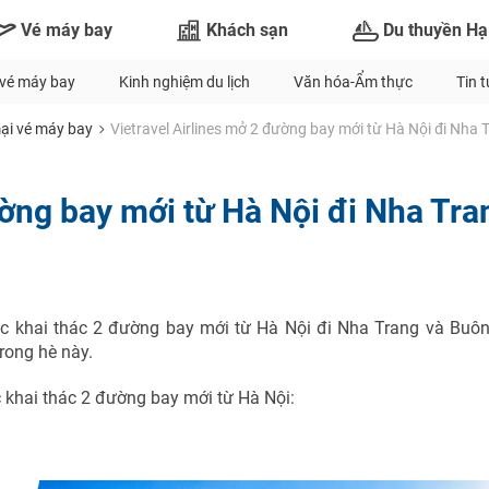
Vé máy bay
Khách sạn
Du thuyền Hạ
vé máy bay
Kinh nghiệm du lịch
Văn hóa-Ẩm thực
Tin 
ại vé máy bay
Vietravel Airlines mở 2 đường bay mới từ Hà Nội đi Nha
ường bay mới từ Hà Nội đi Nha Tra
hức khai thác 2 đường bay mới từ Hà Nội đi Nha Trang và Buô
rong hè này.
c khai thác 2 đường bay mới từ Hà Nội:
TƯ VẤN NGAY
NHẬN ƯU ĐÃI NGAY
TƯ VẤN NGAY
TƯ VẤN NGAY
TƯ VẤN NGAY
TƯ VẤN NGAY