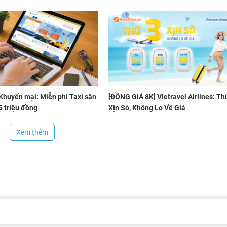
Khuyến mại: Miễn phí Taxi sân
[ĐỒNG GIÁ 8K] Vietravel Airlines: Th
5 triệu đồng
Xịn Sò, Không Lo Về Giá
Xem thêm