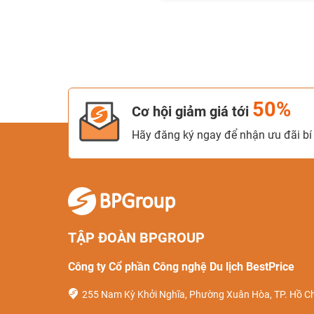
50%
Cơ hội giảm giá tới
Hãy đăng ký ngay để nhận ưu đãi bí 
TẬP ĐOÀN BPGROUP
Công ty Cổ phần Công nghệ Du lịch BestPrice
255 Nam Kỳ Khởi Nghĩa, Phường Xuân Hòa, TP. Hồ Ch