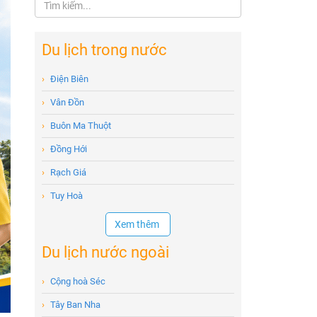
Du lịch trong nước
›
Điện Biên
›
Vân Đồn
›
Buôn Ma Thuột
›
Đồng Hới
›
Rạch Giá
›
Tuy Hoà
Xem thêm
Du lịch nước ngoài
›
Cộng hoà Séc
›
Tây Ban Nha