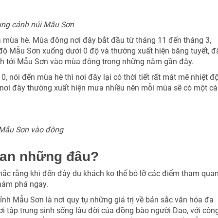
Nhận ưu đãi ngay!
ng cảnh núi Mẫu Sơn
 mùa hè. Mùa đông nơi đây bắt đầu từ tháng 11 đến tháng 3,
 độ Mẫu Sơn xuống dưới 0 độ và thường xuất hiện băng tuyết, đ
ịch tới Mẫu Sơn vào mùa đông trong những năm gần đây.
 nói đến mùa hè thì nơi đây lại có thời tiết rất mát mẽ nhiệt đ
 nơi đây thường xuất hiện mưa nhiều nên mỗi mùa sẽ có một cá
Mẫu Sơn vào đông
uan những đâu?
ắc rằng khi đến đây du khách ko thể bỏ lỡ các điểm tham qua
khám phá ngay.
ỉnh Mẫu Sơn là nơi quy tụ những giá trị về bản sắc văn hóa đa
i tập trung sinh sống lâu đời của đồng bào người Dao, với côn