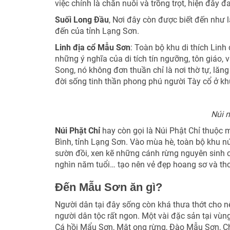
việc chính là chăn nuôi và trồng trọt, hiện đây
Suối Long Đầu
, Nơi đây còn được biết đến như 
đến của tỉnh Lạng Sơn.
Linh địa cổ Mẫu Sơn
: Toàn bộ khu di thích Linh
những ý nghĩa của di tích tín ngưỡng, tôn giáo, v
Song, nó không đơn thuần chỉ là nơi thờ tự, lăn
đời sống tinh thần phong phú người Tày cổ ở kh
Núi 
Núi Phặt Chỉ
hay còn gọi là Núi Phật Chỉ thuộc
Bình, tỉnh Lạng Sơn. Vào mùa hè, toàn bộ khu n
sườn đồi, xen kẽ những cánh rừng nguyên sinh c
nghìn năm tuổi… tạo nên vẻ đẹp hoang sơ và th
Đến Mẫu Sơn ăn gì?
Người dân tại đây sống còn khá thưa thớt cho n
người dân tộc rất ngon. Một vài đặc sản tại vù
Cá hồi Mẩu Sơn, Mật ong rừng, Đào Mẫu Sơn, Ch