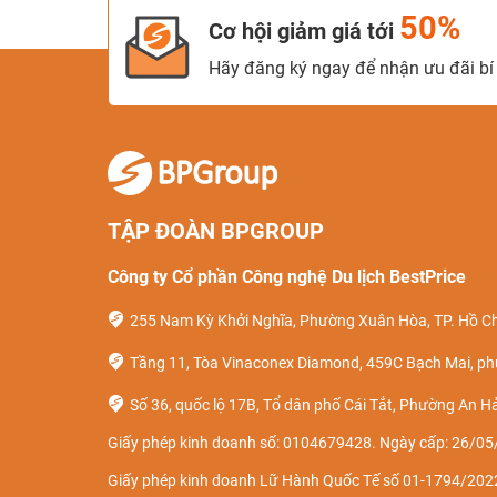
50%
Cơ hội giảm giá tới
Hãy đăng ký ngay để nhận ưu đãi bí 
TẬP ĐOÀN BPGROUP
Công ty Cổ phần Công nghệ Du lịch BestPrice
255 Nam Kỳ Khởi Nghĩa, Phường Xuân Hòa, TP. Hồ Ch
Tầng 11, Tòa Vinaconex Diamond, 459C Bạch Mai, ph
Số 36, quốc lộ 17B, Tổ dân phố Cái Tắt, Phường An Hả
Giấy phép kinh doanh số: 0104679428. Ngày cấp: 26/05/
Giấy phép kinh doanh Lữ Hành Quốc Tế số 01-1794/2