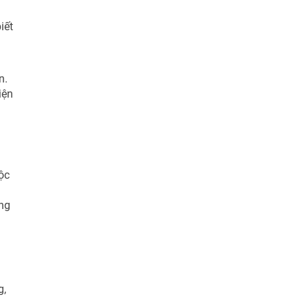
iết
n.
iện
ộc
àng
g,