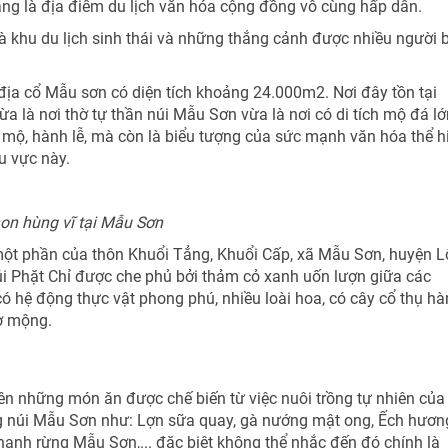
 đang là địa điểm du lịch văn hóa cộng đồng vô cùng hấp dẫn.
là khu du lịch sinh thái và những thắng cảnh được nhiều người b
 địa cổ Mẫu sơn có diện tích khoảng 24.000m2. Nơi đây tồn tại
ừa là nơi thờ tự thần núi Mẫu Sơn vừa là nơi có di tích mộ đá lớ
g mộ, hành lễ, mà còn là biểu tượng của sức mạnh văn hóa thể h
u vực này.
non hùng vĩ tại Mẫu Sơn
 một phần của thôn Khuổi Tẳng, Khuổi Cấp, xã Mẫu Sơn, huyện L
úi Phặt Chỉ được che phủ bởi thảm cỏ xanh uốn lượn giữa các
ó hệ động thực vật phong phú, nhiều loài hoa, có cây cổ thụ h
ơ mộng.
ên những món ăn được chế biến từ việc nuôi trồng tự nhiên của
ng núi Mẫu Sơn như: Lợn sữa quay, gà nướng mật ong, Ếch hươn
anh rừng Mẫu Sơn,... đặc biệt không thể nhắc đến đó chính là