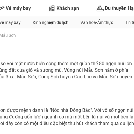
Vé máy bay
Khách sạn
Du thuyền Hạ
vé máy bay
Kinh nghiệm du lịch
Văn hóa-Ẩm thực
Tin 
Mẫu Sơn
so với mặt nước biển cộng thêm một quần thể 80 ngọn núi lớn
ùng đất của gió và sương mù. Vùng núi Mẫu Sơn nằm ở phía
của 3 xã: Mẫu Sơn, Công Sơn huyện Cao Lộc và Mẫu Sơn huyện
n được mệnh danh là "Nóc nhà Đông Bắc". Với vô số ngọn núi
TƯ VẤN NGAY
NHẬN ƯU ĐÃI NGAY
 cung đường uốn lượn quanh co mà một bên là núi và một bên là
Nhận ưu đãi ngay
ơi đây còn có một điều đặc biệt thu hút khách tham qua du lịch
TƯ VẤN NGAY
TƯ VẤN NGAY
TƯ VẤN NGAY
TƯ VẤN NGAY