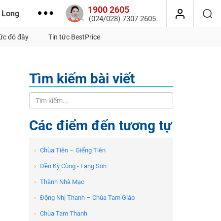
1900 2605
 Long
(024/028) 7307 2605
tức đó đây
Tin tức BestPrice
Tìm kiếm bài viết
Các điểm đến tương tự
›
Chùa Tiên – Giếng Tiên
›
Đền Kỳ Cùng - Lạng Sơn
›
Thành Nhà Mạc
›
Động Nhị Thanh – Chùa Tam Giáo
›
Chùa Tam Thanh