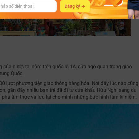
Đăng ký
 của nước ta, nằm trên quốc lộ 1A, cửa ngõ quan trọng giao
Trung Quốc.
0 lượt phương tiện giao thông hàng hóa. Nơi đây lúc nào cũng
ơn, gần đây nhiều bạn trẻ đã đi từ cửa khẩu Hữu Nghị sang du
phá ẩm thực và lưu lại cho mình những bức hình làm kỉ niệm.