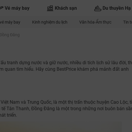
Vé máy bay
Khách sạn
Du thuyền Hạ
vé máy bay
Kinh nghiệm du lịch
Văn hóa-Ẩm thực
Tin 
Đồng Đăng
u tranh dựng nước và giữ nước, nhiều di tích lịch sử lâu đời, t
am quan tìm hiểu. Hãy cùng BestPrice khám phá mảnh đất anh
Việt Nam và Trung Quốc, là một thị trấn thuộc huyện Cao Lộc, t
 tế Tân Thanh, Đồng Đăng là một trong những nơi buôn bán s
t triển.