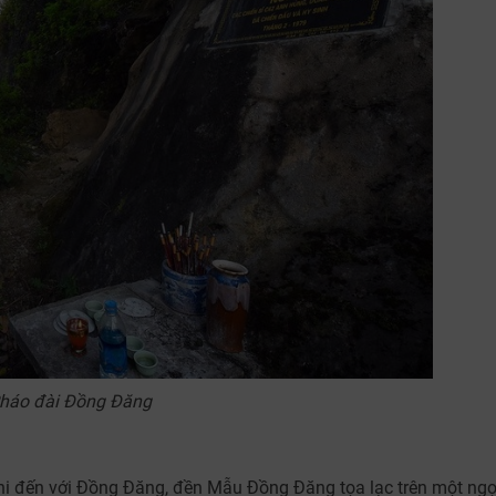
háo đài Đồng Đăng
hi đến với Đồng Đăng, đền Mẫu Đồng Đăng tọa lạc trên một ng