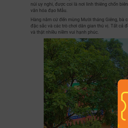
núi uy nghi, được coi là nơi linh thiêng chốn biên
văn hóa đạo Mẫu.
Hàng năm cứ đến mùng Mười tháng Giêng, bà con 
đặc sắc và các trò chơi dân gian thú vị. Tất c
và thật nhiều niềm vui hạnh phúc.