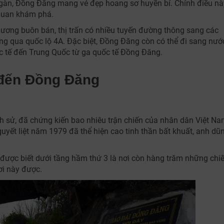
ngàn, Đồng Đăng mang vẻ đẹp hoang sơ huyền bí. Chính điều nà
quan khám phá.
thương buôn bán, thị trấn có nhiều tuyến đường thông sang các
ng qua quốc lộ 4A. Đặc biệt, Đồng Đăng còn có thể đi sang nướ
c tế đến Trung Quốc từ ga quốc tế Đồng Đăng.
 đến Đồng Đăng
h sử, đã chứng kiến bao nhiêu trận chiến của nhân dân Việt N
quyết liệt năm 1979 đã thể hiện cao tinh thần bất khuất, anh dũn
được biết dưới tầng hầm thứ 3 là nơi còn hàng trăm những chi
ơi này được.