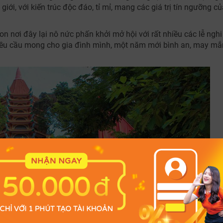
 giới, với kiến trúc độc đáo, tỉ mỉ, mang các giá trị tín ngưỡng c
nơi đây lại nô nức phấn khởi mở hội với rất nhiều các lễ nghi
ả đều cầu mong cho gia đình mình, một năm mới bình an, may mắ