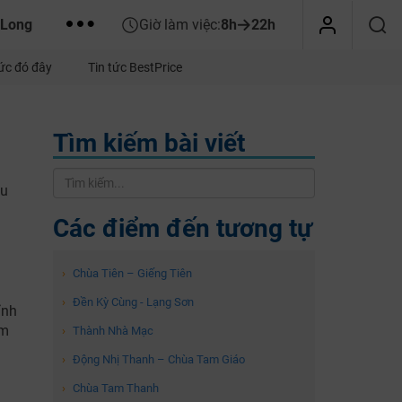
 Long
Giờ làm việc:
8h
22h
tức đó đây
Tin tức BestPrice
Tìm kiếm bài viết
hu
Các điểm đến tương tự
›
Chùa Tiên – Giếng Tiên
›
Đền Kỳ Cùng - Lạng Sơn
ỉnh
ầm
›
Thành Nhà Mạc
›
Động Nhị Thanh – Chùa Tam Giáo
›
Chùa Tam Thanh