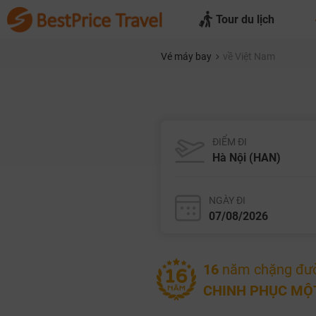
Tour du lịch
Vé máy bay
về Việt Nam
ĐIỂM ĐI
NGÀY ĐI
16
năm chặng đư
CHINH PHỤC MỘT