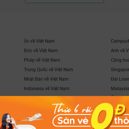
Úc về Việt Nam
Campuch
Đức về Việt Nam
Anh về V
Pháp về Việt Nam
Cộng hoà
Trung Quốc về Việt Nam
Singapor
Nhật Bản về Việt Nam
Đài Loan
Indonesia về Việt Nam
Malaysia
Myanmar về Việt Nam
Ấn Độ về
Đan Mạch về Việt Nam
Tây Ban 