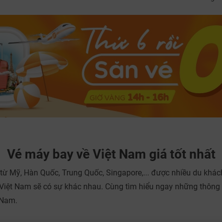
TƯ VẤN NGAY
NHẬN ƯU ĐÃI NGAY
TƯ VẤN NGAY
TƯ VẤN NGAY
TƯ VẤN NGAY
TƯ VẤN NGAY
Vé máy bay về Việt Nam giá tốt nhất
từ Mỹ, Hàn Quốc, Trung Quốc, Singapore,... được nhiều du khác
ề Việt Nam sẽ có sự khác nhau. Cùng tìm hiểu ngay những thông 
 Nam.