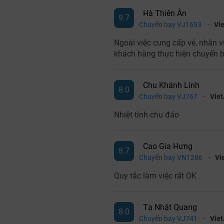
Hà Thiên Ân
9.7
Chuyến bay VJ1693
-
Vie
Ngoài việc cung cấp vé, nhân vi
khách hàng thực hiện chuyến b
Chu Khánh Linh
8.0
Chuyến bay VJ767
-
Viet
Nhiệt tình chu đáo
Cao Gia Hưng
8.7
Chuyến bay VN1286
-
Vi
Quy tắc làm việc rất OK
Tạ Nhật Quang
8.0
Chuyến bay VJ741
-
Viet