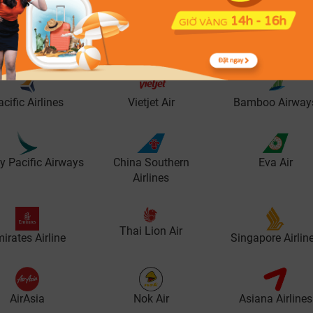
phổ biến
cific Airlines
Vietjet Air
Bamboo Airway
y Pacific Airways
China Southern
Eva Air
Airlines
Thai Lion Air
irates Airline
Singapore Airlin
AirAsia
Nok Air
Asiana Airlines