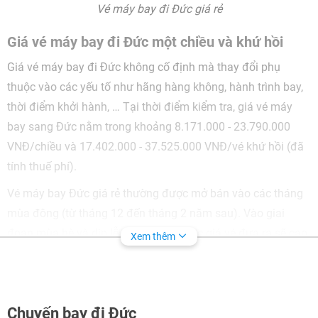
Vé máy bay đi Đức giá rẻ
Giá vé máy bay đi Đức một chiều và khứ hồi
Giá vé máy bay đi Đức không cố định mà thay đổi phụ
thuộc vào các yếu tố như hãng hàng không, hành trình bay,
thời điểm khởi hành, … Tại thời điểm kiểm tra, giá vé máy
bay sang Đức nằm trong khoảng 8.171.000 - 23.790.000
VNĐ/chiều và 17.402.000 - 37.525.000 VNĐ/vé khứ hồi (đã
tính thuế phí).
Vé máy bay Đức giá rẻ thường được mở bán vào các tháng
mùa đông (từ tháng 12 đến tháng 2 năm sau). Vào giai
đoạn mùa hè và dịp lễ Giáng sinh, mức giá vé đưa ra sẽ cao
Xem thêm
hơn do là mùa du lịch cao điểm.
Tham khảo bảng giá vé máy bay đi Đức chi tiết dưới đây:
Chuyến bay đi Đức
Chặng bay
Giá vé một
Giá vé khứ
Hãng hàng