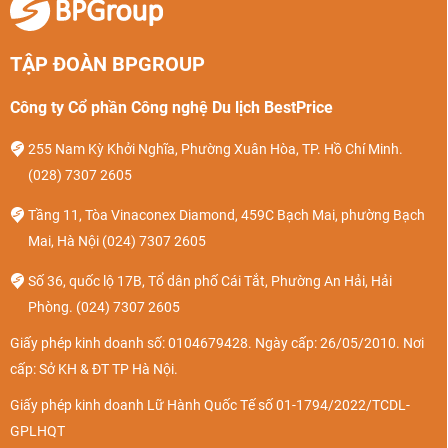
Franz Josef Strauß (Munich), sân bay Fuhlsbüttel
(Hamburg), sân bay Tegel (Berlin). Đối với những chuyến
TẬP ĐOÀN BPGROUP
bay từ Việt Nam đến Đức, thông thường sẽ hạ cánh xuống
sân bay Frankfurt.
Công ty Cổ phần Công nghệ Du lịch BestPrice
Sân bay quốc tế Frankfurt am Main
cách trung tâm thành
255 Nam Kỳ Khởi Nghĩa, Phường Xuân Hòa, TP. Hồ Chí Minh.
phố khoảng 14km. Sân bay có quy mô lớn và được xây
(028) 7307 2605
dựng hiện đại, phục vụ hàng chục triệu lượt hành khách mỗi
Tầng 11, Tòa Vinaconex Diamond, 459C Bạch Mai, phường Bạch
năm. Với hai nhà ga số 1 và số 2 có diện tích rộng rãi, khu
Mai, Hà Nội
(024) 7307 2605
check-in sang chảnh, quầy hành lý, bãi đỗ xe và cung cấp
nhiều dịch vụ tiện ích khác như: Thẻ ATM, quầy hàng, khu ăn
Số 36, quốc lộ 17B, Tổ dân phố Cái Tắt, Phường An Hải, Hải
uống…
Phòng.
(024) 7307 2605
Giấy phép kinh doanh số: 0104679428. Ngày cấp: 26/05/2010. Nơi
cấp: Sở KH & ĐT TP Hà Nội.
Giấy phép kinh doanh Lữ Hành Quốc Tế số 01-1794/2022/TCDL-
GPLHQT