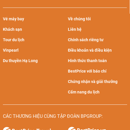
Vé máy bay
Về chúng tôi
Khách sạn
Liên hệ
Tour du lịch
Chính sách riêng tư
Sân bay quốc tế Frankfurt am Main
Vinpearl
Điều khoản và điều kiện
Để di chuyển từ sân bay Frankfurt am Main đến trung tâm
Du thuyền Hạ Long
Hình thức thanh toán
thành phố Frankfurt (Đức), bạn có thể tham khảo các loại
phương tiện sau:
BestPrice với báo chí
Chứng nhận và giải thưởng
Phương tiện
Giá vé
Thời gian di
chuyển
Cẩm nang du lịch
Bus Airliner
8.75 EUR/ người lớn
30 phút
(225.000đ)
6.7 EUR/ trẻ em
CÁC THƯƠNG HIỆU CÙNG TẬP ĐOÀN BPGROUP:
(172.000đ)