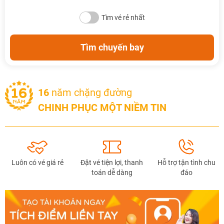
Tìm vé rẻ nhất
Tìm chuyến bay
16
năm chặng đường
CHINH PHỤC MỘT NIỀM TIN
Luôn có vé giá rẻ
Đặt vé tiện lợi, thanh
Hỗ trợ tận tình chu
toán dễ dàng
đáo
NHẬN ƯU ĐÃI NGAY
TƯ VẤN NGAY
TƯ VẤN NGAY
TƯ VẤN NGAY
TƯ VẤN NGAY
TƯ VẤN NGAY