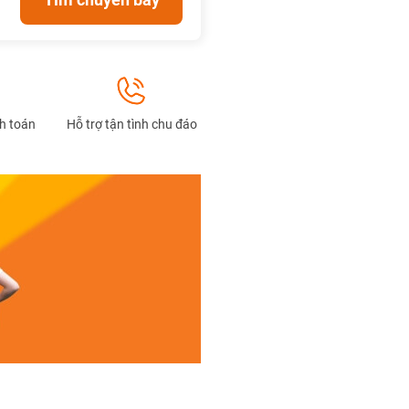
nh toán
Hỗ trợ tận tình chu đáo