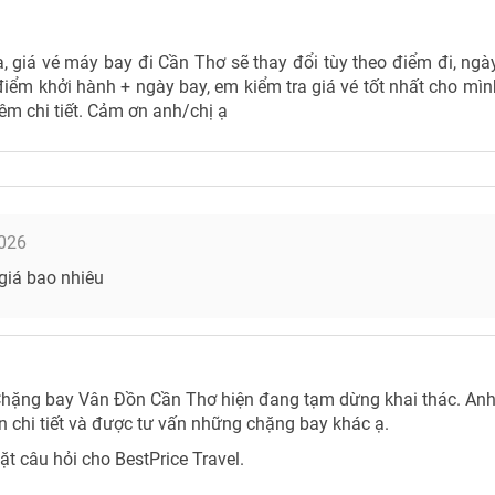
, giá vé máy bay đi Cần Thơ sẽ thay đổi tùy theo điểm đi, ng
iểm khởi hành + ngày bay, em kiểm tra giá vé tốt nhất cho mình
êm chi tiết. Cảm ơn anh/chị ạ
026
giá bao nhiêu
hặng bay Vân Đồn Cần Thơ hiện đang tạm dừng khai thác. Anh 
in chi tiết và được tư vấn những chặng bay khác ạ.
 câu hỏi cho BestPrice Travel.