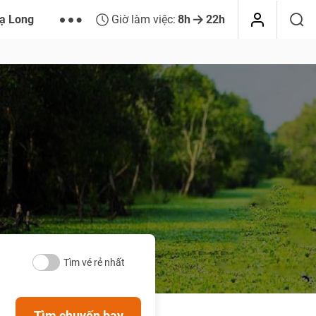
ạ Long
Giờ làm việc:
8h
22h
Tìm vé rẻ nhất
Tìm chuyến bay