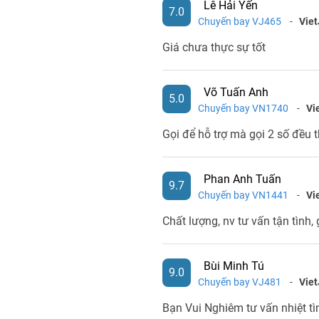
Lê Hải Yến
7.0
Chuyến bay VJ465
-
Viet
Giá chưa thực sự tốt
Võ Tuấn Anh
5.0
Chuyến bay VN1740
-
Vi
Gọi để hỗ trợ mà gọi 2 số đều 
Phan Anh Tuấn
9.7
Chuyến bay VN1441
-
Vi
Chất lượng, nv tư vấn tận tình, 
Bùi Minh Tú
9.0
Chuyến bay VJ481
-
Viet
Bạn Vui Nghiêm tư vấn nhiệt tì