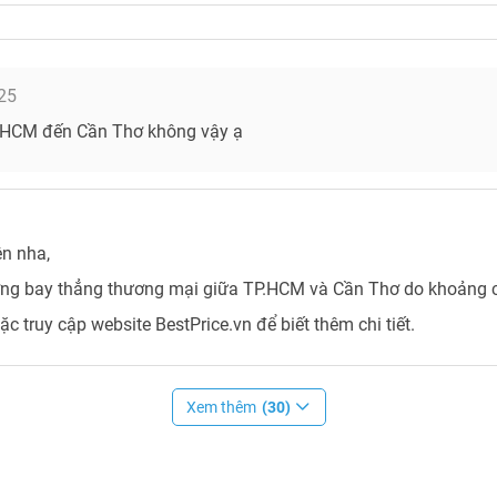
25
.HCM đến Cần Thơ không vậy ạ
n nha,
ờng bay thẳng thương mại giữa TP.HCM và Cần Thơ do khoảng c
c truy cập website BestPrice.vn để biết thêm chi tiết.
Xem thêm
(30)