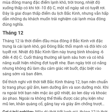
mùa đông mang đặc điểm lạnh khô, trời trong, nhiệt độ
xuống thấp có khi tới -10 độ C, một số ngày sẽ có tuyết rơi.
Đây là giai đoạn thấp điểm du lịch Bắc Kinh, nhưng vẫn hấp
dẫn những du khách muốn trải nghiệm cái lạnh mùa đông
đúng nghĩa.
Tháng 12
Tháng 12 là thời điểm đầu mùa đông ở Bắc Kinh với đặc
trưng là cái lạnh khô, gió Đông Bắc thổi mạnh và đôi khi có
tuyết rơi. Nhiệt độ Bắc Kinh tầm này trung bình khoảng -6
đến 4 độ C. Cuối tháng thường sẽ lạnh sâu hơn và có khả
năng xuất hiện những đợt tuyết nhẹ. Ban ngày trời có nắng
nhưng không đủ làm dịu cảm giác rét buốt, đặc biệt vào
sáng sớm và ban đêm.
Để thích nghi với thời tiết Bắc Kinh tháng 12, bạn nên chuẩn
bị trang phục giữ ấm, kem dưỡng ẩm và son dưỡng môi. Khi
ra ngoài trời bạn nên mặc áo giữ nhiệt, áo len dày và khoác
áo phao. Ngoài ra không thể thiếu được các phụ kiện như
mũ len, khăn quàng cổ, găng tay và giày ấm chống trượt…
Gợi ý trải nghiệm:
Mặc dù thời tiết lạnh giá, tháng 12 là thời