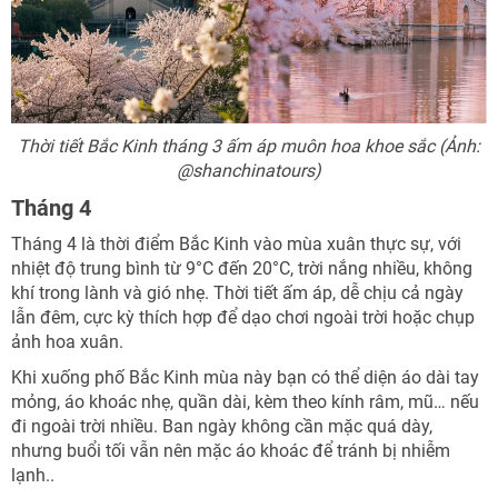
Thời tiết Bắc Kinh tháng 3 ấm áp muôn hoa khoe sắc (Ảnh:
@shanchinatours)
NHẬN ƯU ĐÃI NGAY
Tháng 4
TƯ VẤN NGAY
TƯ VẤN NGAY
Tháng 4 là thời điểm Bắc Kinh vào mùa xuân thực sự, với
Nhận ưu đãi ngay
TƯ VẤN NGAY
TƯ VẤN NGAY
TƯ VẤN NGAY
nhiệt độ trung bình từ 9°C đến 20°C, trời nắng nhiều, không
khí trong lành và gió nhẹ. Thời tiết ấm áp, dễ chịu cả ngày
Nhận ưu đãi ngay!
lẫn đêm, cực kỳ thích hợp để dạo chơi ngoài trời hoặc chụp
ảnh hoa xuân.
Khi xuống phố Bắc Kinh mùa này bạn có thể diện áo dài tay
mỏng, áo khoác nhẹ, quần dài, kèm theo kính râm, mũ… nếu
đi ngoài trời nhiều. Ban ngày không cần mặc quá dày,
nhưng buổi tối vẫn nên mặc áo khoác để tránh bị nhiễm
lạnh..