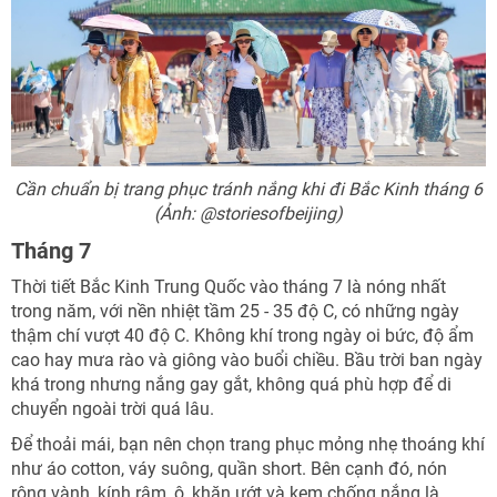
Cần chuẩn bị trang phục tránh nắng khi đi Bắc Kinh tháng 6
(Ảnh: @storiesofbeijing)
Tháng 7
Thời tiết Bắc Kinh Trung Quốc vào tháng 7 là nóng nhất
trong năm, với nền nhiệt tầm 25 - 35 độ C, có những ngày
thậm chí vượt 40 độ C. Không khí trong ngày oi bức, độ ẩm
cao hay mưa rào và giông vào buổi chiều. Bầu trời ban ngày
khá trong nhưng nắng gay gắt, không quá phù hợp để di
chuyển ngoài trời quá lâu.
Để thoải mái, bạn nên chọn trang phục mỏng nhẹ thoáng khí
như áo cotton, váy suông, quần short. Bên cạnh đó, nón
rộng vành, kính râm, ô, khăn ướt và kem chống nắng là