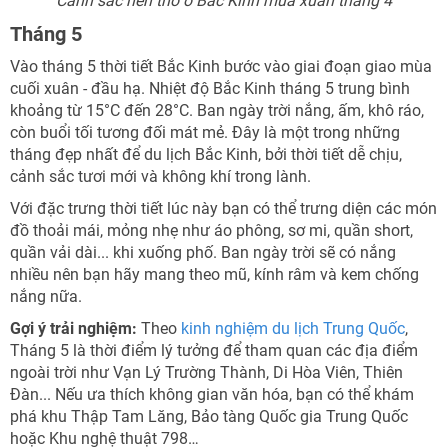
Cảnh sắc nên thơ ở Bắc Kinh mùa xuân tháng 4
Tháng 5
Vào tháng 5 thời tiết Bắc Kinh bước vào giai đoạn giao mùa
cuối xuân - đầu hạ. Nhiệt độ Bắc Kinh tháng 5 trung bình
khoảng từ 15°C đến 28°C. Ban ngày trời nắng, ấm, khô ráo,
còn buổi tối tương đối mát mẻ. Đây là một trong những
tháng đẹp nhất để du lịch Bắc Kinh, bởi thời tiết dễ chịu,
cảnh sắc tươi mới và không khí trong lành.
Với đặc trưng thời tiết lúc này bạn có thể trưng diện các món
đồ thoải mái, mỏng nhẹ như áo phông, sơ mi, quần short,
quần vải dài... khi xuống phố. Ban ngày trời sẽ có nắng
nhiều nên bạn hãy mang theo mũ, kính râm và kem chống
nắng nữa.
Gợi ý trải nghiệm:
Theo
kinh nghiệm du lịch Trung Quốc
,
Tháng 5 là thời điểm lý tưởng để tham quan các địa điểm
ngoài trời như Vạn Lý Trường Thành, Di Hòa Viên, Thiên
Đàn... Nếu ưa thích không gian văn hóa, bạn có thể khám
phá khu Thập Tam Lăng, Bảo tàng Quốc gia Trung Quốc
hoặc Khu nghệ thuật 798…