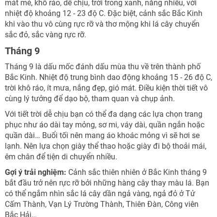
mát mẻ, khô ráo, dễ chịu, trời trong xanh, nắng nhiều, với
nhiệt độ khoảng 12 - 23 độ C. Đặc biệt, cảnh sắc Bắc Kinh
khi vào thu vô cùng rực rỡ và thơ mộng khi lá cây chuyển
sắc đỏ, sắc vàng rực rỡ.
Tháng 9
Tháng 9 là dấu mốc đánh dấu mùa thu về trên thành phố
Bắc Kinh. Nhiệt độ trung bình dao động khoảng 15 - 26 độ C,
trời khô ráo, ít mưa, nắng đẹp, gió mát. Điều kiện thời tiết vô
cùng lý tưởng để dạo bộ, tham quan và chụp ảnh.
Với tiết trời dễ chịu bạn có thể đa dạng các lựa chọn trang
phục như áo dài tay mỏng, sơ mi, váy dài, quần ngắn hoặc
quần dài… Buổi tối nên mang áo khoác mỏng vì sẽ hơi se
lạnh. Nên lựa chọn giày thể thao hoặc giày đi bộ thoải mái,
êm chân để tiện di chuyển nhiều.
Gợi ý trải nghiệm:
Cảnh sắc thiên nhiên ở Bắc Kinh tháng 9
bắt đầu trở nên rực rỡ bởi những hàng cây thay màu lá. Bạn
có thể ngắm nhìn sắc lá cây dần ngả vàng, ngả đỏ ở Tử
Cấm Thành, Vạn Lý Trường Thành, Thiên Đàn, Công viên
Bắc Hải…