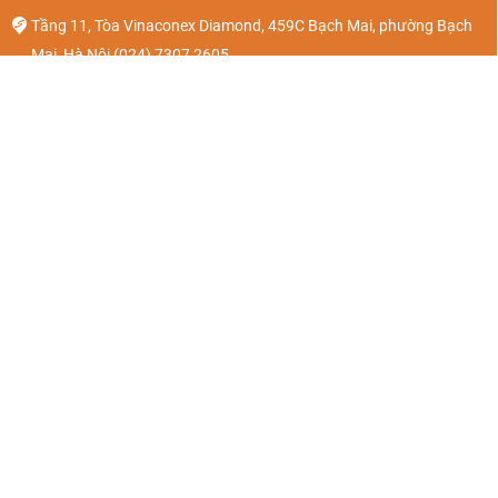
Tầng 11, Tòa Vinaconex Diamond, 459C Bạch Mai, phường Bạch
Mai, Hà Nội
(024) 7307 2605
Số 36, quốc lộ 17B, Tổ dân phố Cái Tắt, Phường An Hải, Hải
Phòng.
(024) 7307 2605
Giấy phép kinh doanh số: 0104679428. Ngày cấp: 26/05/2010. Nơi
cấp: Sở KH & ĐT TP Hà Nội.
Giấy phép kinh doanh Lữ Hành Quốc Tế số 01-1794/2022/TCDL-
GPLHQT
Vé máy bay
Về chúng tôi
Khách sạn
Liên hệ
Tour du lịch
Chính sách riêng tư
Vinpearl
Điều khoản và điều kiện