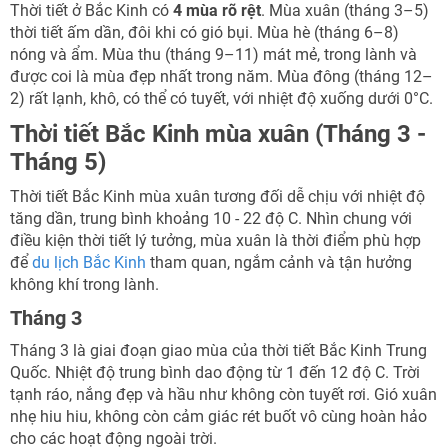
Thời tiết ở Bắc Kinh có
4 mùa rõ rệt
. Mùa xuân (tháng 3–5)
thời tiết ấm dần, đôi khi có gió bụi. Mùa hè (tháng 6–8)
nóng và ẩm. Mùa thu (tháng 9–11) mát mẻ, trong lành và
được coi là mùa đẹp nhất trong năm. Mùa đông (tháng 12–
2) rất lạnh, khô, có thể có tuyết, với nhiệt độ xuống dưới 0°C.
Thời tiết Bắc Kinh mùa xuân (Tháng 3 -
Tháng 5)
Thời tiết Bắc Kinh mùa xuân tương đối dễ chịu với nhiệt độ
tăng dần, trung bình khoảng 10 - 22 độ C. Nhìn chung với
điều kiện thời tiết lý tưởng, mùa xuân là thời điểm phù hợp
để
du lịch Bắc Kinh
tham quan, ngắm cảnh và tận hưởng
không khí trong lành.
Tháng 3
Tháng 3 là giai đoạn giao mùa của thời tiết Bắc Kinh Trung
Quốc. Nhiệt độ trung bình dao động từ 1 đến 12 độ C. Trời
tạnh ráo, nắng đẹp và hầu như không còn tuyết rơi. Gió xuân
nhẹ hiu hiu, không còn cảm giác rét buốt vô cùng hoàn hảo
cho các hoạt động ngoài trời.