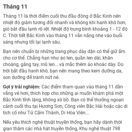
Tháng 11
Tháng 11 là thời điểm cuối thu đầu đông ở Bắc Kinh nên
nhiệt độ giảm tương đối nhanh và không khí hanh khô hơn,
gió bắt đầu lạnh rõ rệt. Nhiệt độ trung bình khoảng 1 - 12 độ
C. Thời tiết Bắc Kinh vào tháng 11 vẫn nắng nhẹ vào buổi
sáng nhưng tối lại lạnh sâu.
Bạn nên chuẩn bị những trang phục dày dặn có thể giữ ấm
cho cơ thể. Chẳng hạn như áo len, quần len dài, khăn
choàng, găng tay, mũ len… và mắc thêm áo khoác dày. Do
trời bắt đầu hanh khô, bạn nên mang theo kem dưỡng da,
son dưỡng để tránh nứt nẻ.
Gợi ý trải nghiệm:
Các điểm tham quan vào tháng 11 dần
vắng vẻ hơn, thích hợp cho những ai muốn khám phá một
Bắc Kinh tĩnh lặng, không xô bồ. Bạn có thể thưởng ngoạn
cảnh cuối thu tại Hương Sơn, Công viên Bắc Hải hoặc các di
tích cổ như Tử Cấm Thành, Di Hòa Viên...
Nếu yêu thích nghệ thuật truyền thống, bạn hãy dành thời
gian thăm các nhà hát truyền thống, Khu nghệ thuật 798