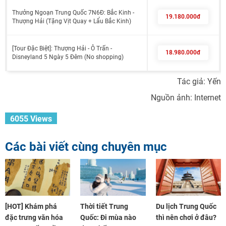
Thưởng Ngoạn Trung Quốc 7N6Đ: Bắc Kinh -
19.180.000đ
Thượng Hải (Tặng Vịt Quay + Lẩu Bắc Kinh)
[Tour Đặc Biệt]: Thượng Hải - Ô Trấn -
18.980.000đ
Disneyland 5 Ngày 5 Đêm (No shopping)
Tác giả: Yến
Nguồn ảnh: Internet
6055 Views
Các bài viết cùng chuyên mục
[HOT] Khám phá
Thời tiết Trung
Du lịch Trung Quốc
đặc trưng văn hóa
Quốc: Đi mùa nào
thì nên chơi ở đâu?