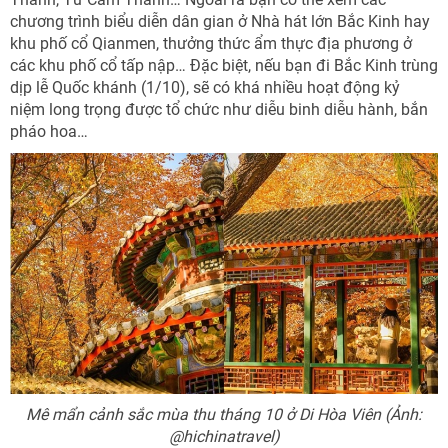
chương trình biểu diễn dân gian ở Nhà hát lớn Bắc Kinh hay
khu phố cổ Qianmen, thưởng thức ẩm thực địa phương ở
các khu phố cổ tấp nập… Đặc biệt, nếu bạn đi Bắc Kinh trùng
dịp lễ Quốc khánh (1/10), sẽ có khá nhiều hoạt động kỷ
niệm long trọng được tổ chức như diễu binh diễu hành, bắn
pháo hoa…
Mê mẩn cảnh sắc mùa thu tháng 10 ở Di Hòa Viên (Ảnh:
@hichinatravel)