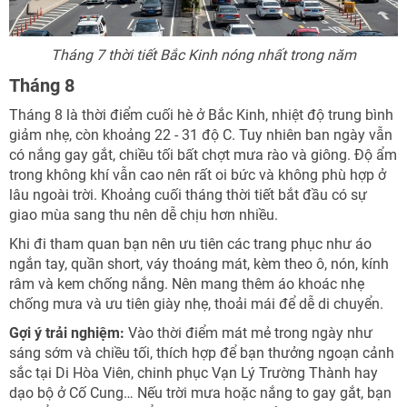
Tháng 7 thời tiết Bắc Kinh nóng nhất trong năm
Tháng 8
Tháng 8 là thời điểm cuối hè ở Bắc Kinh, nhiệt độ trung bình
giảm nhẹ, còn khoảng 22 - 31 độ C. Tuy nhiên ban ngày vẫn
có nắng gay gắt, chiều tối bất chợt mưa rào và giông. Độ ẩm
trong không khí vẫn cao nên rất oi bức và không phù hợp ở
lâu ngoài trời. Khoảng cuối tháng thời tiết bắt đầu có sự
giao mùa sang thu nên dễ chịu hơn nhiều.
Khi đi tham quan bạn nên ưu tiên các trang phục như áo
ngắn tay, quần short, váy thoáng mát, kèm theo ô, nón, kính
râm và kem chống nắng. Nên mang thêm áo khoác nhẹ
chống mưa và ưu tiên giày nhẹ, thoải mái để dễ di chuyển.
Gợi ý trải nghiệm:
Vào thời điểm mát mẻ trong ngày như
sáng sớm và chiều tối, thích hợp để bạn thưởng ngoạn cảnh
sắc tại Di Hòa Viên, chinh phục Vạn Lý Trường Thành hay
dạo bộ ở Cố Cung… Nếu trời mưa hoặc nắng to gay gắt, bạn