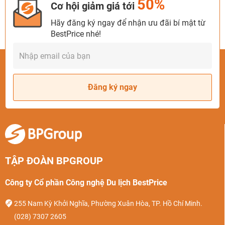
50%
Cơ hội giảm giá tới
Hãy đăng ký ngay để nhận ưu đãi bí mật từ
BestPrice nhé!
Đăng ký ngay
TẬP ĐOÀN BPGROUP
Công ty Cổ phần Công nghệ Du lịch BestPrice
255 Nam Kỳ Khởi Nghĩa, Phường Xuân Hòa, TP. Hồ Chí Minh.
(028) 7307 2605