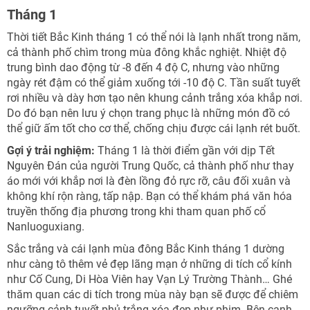
Tháng 1
Thời tiết Bắc Kinh tháng 1 có thể nói là lạnh nhất trong năm,
cả thành phố chìm trong mùa đông khắc nghiệt. Nhiệt độ
trung bình dao động từ -8 đến 4 độ C, nhưng vào những
ngày rét đậm có thể giảm xuống tới -10 độ C. Tần suất tuyết
rơi nhiều và dày hơn tạo nên khung cảnh trắng xóa khắp nơi.
Do đó bạn nên lưu ý chọn trang phục là những món đồ có
thể giữ ấm tốt cho cơ thể, chống chịu được cái lạnh rét buốt.
Gợi ý trải nghiệm:
Tháng 1 là thời điểm gần với dịp Tết
Nguyên Đán của người Trung Quốc, cả thành phố như thay
áo mới với khắp nơi là đèn lồng đỏ rực rỡ, câu đối xuân và
không khí rộn ràng, tấp nập. Bạn có thể khám phá văn hóa
truyền thống địa phương trong khi tham quan phố cổ
Nanluoguxiang.
Sắc trắng và cái lạnh mùa đông Bắc Kinh tháng 1 dường
như càng tô thêm vẻ đẹp lãng mạn ở những di tích cổ kính
như Cố Cung, Di Hòa Viên hay Vạn Lý Trường Thành… Ghé
thăm quan các di tích trong mùa này bạn sẽ được để chiêm
ngưỡng cảnh tuyết phủ trắng xóa đẹp như phim. Bên cạnh