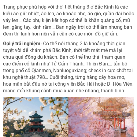
Trang phục phù hợp với thời tiết tháng 3 ở Bắc Kinh là các
kiểu áo giữ nhiệt, áo len, áo khoác nhẹ, áo gió, quần dài hoặc
váy len… Các phụ kiện kết hợp có thể là khăn quàng cổ, mũ
len, găng tay, kính râm… Ban ngày trời có thể ấm nhưng ban
đêm thì lạnh hơn nên vẫn cần có các món đồ giữ ấm.
Gợi ý trải nghiệm:
Có thể nói tháng 3 là khoảng thời gian
tuyệt vời để khám phá Bắc Kinh, thời tiết mát mẻ mà lại
chưa quá đông du khách. Bạn có thể thư thái tham quan
các điểm cổ kính như Tử Cấm Thành, Thiên Đàn…; tản bộ
trong phố cổ Qianmen, Nanluoguxiang; check in cực chất tại
khu nghệ thuật 798… Cuối tháng, từng hàng cây hoa mơ,
hoa mận bắt đầu nở tại công viên Bắc Hải hoặc Di Hòa Viên,
mang đến khung cảnh mùa xuân nhẹ nhàng, thanh bình.