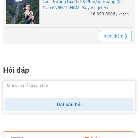
Tour Trương Gia Giới & Phượng Hoàng Cổ
Trấn 6N5Đ Từ HCM | Bay Vietjet Air
16.990.000đ
/ khách
Xem thêm ❯
Hỏi đáp
Đặt câu hỏi