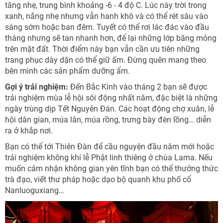
tăng nhẹ, trung bình khoảng -6 - 4 độ C. Lúc này trời trong
xanh, nắng nhẹ nhưng vẫn hanh khô và có thể rét sâu vào
sáng sớm hoặc ban đêm. Tuyết có thể rơi lác đác vào đầu
tháng nhưng sẽ tan nhanh hơn, để lại những lớp băng mỏng
trên mặt đất. Thời điểm này bạn vẫn cần ưu tiên những
trang phục dày dặn có thể giữ ấm. Đừng quên mang theo
bên mình các sản phẩm dưỡng ẩm.
Gợi ý trải nghiệm:
Đến Bắc Kinh vào tháng 2 bạn sẽ được
trải nghiệm mùa lễ hội sôi động nhất năm, đặc biệt là những
ngày trùng dịp Tết Nguyên Đán. Các hoạt động chợ xuân, lễ
hội dân gian, múa lân, múa rồng, trưng bày đèn lồng… diễn
ra ở khắp nơi.
Bạn có thể tới Thiên Đàn để cầu nguyện đầu năm mới hoặc
trải nghiệm không khí lễ Phật linh thiêng ở chùa Lama. Nếu
muốn cảm nhận không gian yên tĩnh bạn có thể thưởng thức
trà đạo, viết thư pháp hoặc dạo bộ quanh khu phố cổ
Nanluoguxiang…