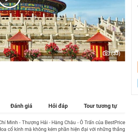
TƯ VẤN NGAY
NHẬN ƯU ĐÃI NGAY
TƯ VẤN NGAY
(33)
TƯ VẤN NGAY
TƯ VẤN NGAY
TƯ VẤN NGAY
Đánh giá
Hỏi đáp
Tour tương tự
hí Minh - Thượng Hải - Hàng Châu - Ô Trấn của BestPrice
 Hoa cổ kính mà không kém phần hiện đại với những thắng