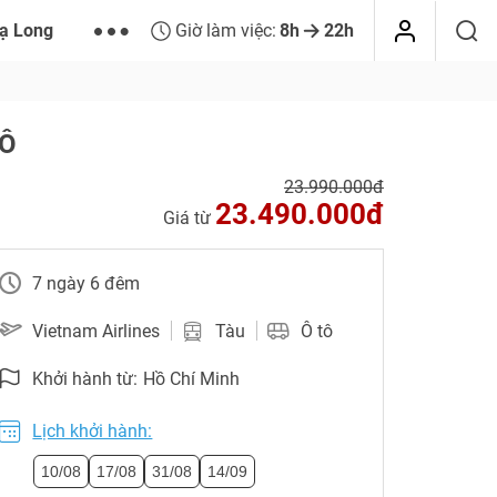
ạ Long
Giờ làm việc:
8h
22h
 Ô
23.990.000đ
23.490.000đ
Giá từ
7 ngày 6 đêm
Vietnam Airlines
Tàu
Ô tô
Khởi hành từ:
Hồ Chí Minh
Lịch khởi hành:
10/08
17/08
31/08
14/09