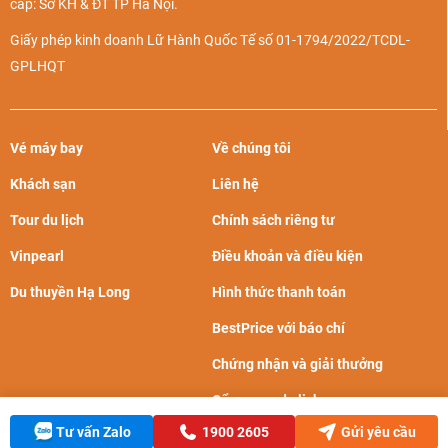
cấp: Sở KH & ĐT TP Hà Nội.
Giấy phép kinh doanh Lữ Hành Quốc Tế số 01-1794/2022/TCDL-
GPLHQT
Vé máy bay
Về chúng tôi
Khách sạn
Liên hệ
Tour du lịch
Chính sách riêng tư
Du lịch Bắc Kinh mùa xuân (Ảnh: Instagram)
Vinpearl
Điều khoản và điều kiện
Mùa hè
Du thuyền Hạ Long
Hình thức thanh toán
Thời gian:
Từ tháng 6 đến tháng 8
BestPrice với báo chí
Đặc điểm thời tiết:
Nóng ẩm, có mưa, không khí trong
Chứng nhận và giải thưởng
lành
Cẩm nang du lịch
Mùa hè với tiết trời trong lành thích hợp cho hầu hết các
Tư vấn Zalo
1900 2605
Gửi yêu cầu
hoạt động tham quan ngoài trời. Mùa hè tại Bắc Kinh nắng