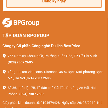
Đăng ký ngay
Thời tiết tại Bắc Kinh
Mùa xuân
TẬP ĐOÀN BPGROUP
Thời gian:
Từ tháng 3 đến tháng 5
Đặc điểm thời tiết: Se lạnh, ít mưa, nắng ấm
Công ty Cổ phần Công nghệ Du lịch BestPrice
Mùa xuân là mùa hoa đào khoe sắc, thích hợp để bạn du
255 Nam Kỳ Khởi Nghĩa, Phường Xuân Hòa, TP. Hồ Chí Minh.
lịch và ngắm hoa đào tại công viên hay những con phố hoặc
(028) 7307 2605
tham gia lễ hội, đón Tết Nguyên Đán tại các địa điểm như Di
Tầng 11, Tòa Vinaconex Diamond, 459C Bạch Mai, phường Bạch
Hòa Viên, Bắc Hải, Hương Sơn, Thập Tam Lăng…
Mai, Hà Nội
(024) 7307 2605
Du lịch Bắc Kinh mùa xuân, bạn nên mang theo áo dày dặn
Số 36, quốc lộ 17B, Tổ dân phố Cái Tắt, Phường An Hải, Hải
để giữ ấm, đảm bảo cho các hoạt động tham quan diễn ra
Phòng.
(024) 7307 2605
tốt nhất.
Giấy phép kinh doanh số: 0104679428. Ngày cấp: 26/05/2010. Nơi