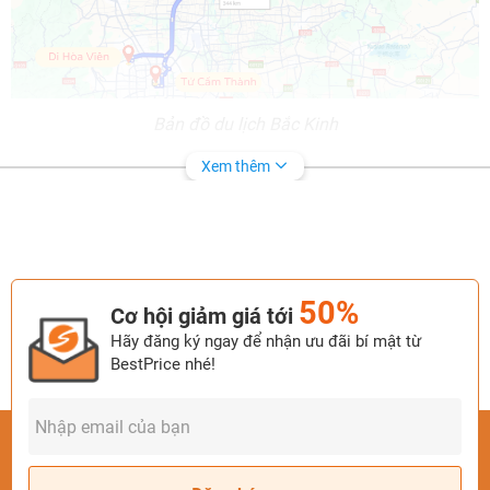
Bản đồ du lịch Bắc Kinh
Xem thêm
Thời tiết tại Bắc Kinh
Thời tiết tại Bắc Kinh giống như thời tiết Trung Quốc nói
chung, mỗi năm được chia thành 4 mùa rõ rệt:
50%
Cơ hội giảm giá tới
Hãy đăng ký ngay để nhận ưu đãi bí mật từ
BestPrice nhé!