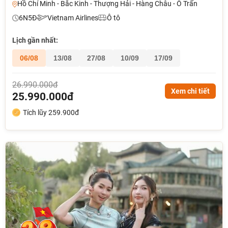
Hồ Chí Minh - Bắc Kinh - Thượng Hải - Hàng Châu - Ô Trấn
6N5Đ
Vietnam Airlines
Ô tô
Lịch gần nhất:
06/08
13/08
27/08
10/09
17/09
26.990.000đ
Xem chi tiết
25.990.000đ
Tích lũy 259.900đ