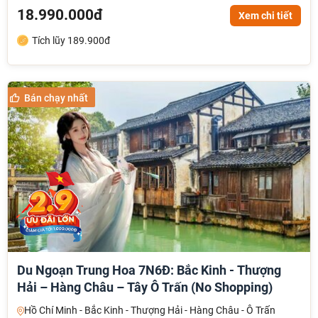
18.990.000đ
Xem chi tiết
Tích lũy 189.900đ
NHẬN ƯU ĐÃI NGAY
Bán chạy nhất
TƯ VẤN NGAY
TƯ VẤN NGAY
TƯ VẤN NGAY
Du Ngoạn Trung Hoa 7N6Đ: Bắc Kinh - Thượng
Hải – Hàng Châu – Tây Ô Trấn (No Shopping)
Hồ Chí Minh - Bắc Kinh - Thượng Hải - Hàng Châu - Ô Trấn