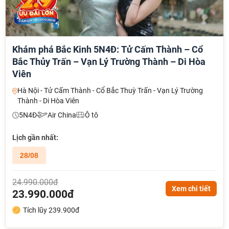
Khám phá Bắc Kinh 5N4Đ: Tử Cấm Thành – Cổ
Bắc Thủy Trấn – Vạn Lý Trường Thành – Di Hòa
Viên
Hà Nội - Tử Cấm Thành - Cổ Bắc Thuỳ Trấn - Vạn Lý Trường
Thành - Di Hòa Viên
5N4Đ
Air China
Ô tô
Lịch gần nhất:
28/08
24.990.000đ
Xem chi tiết
23.990.000đ
Tích lũy 239.900đ