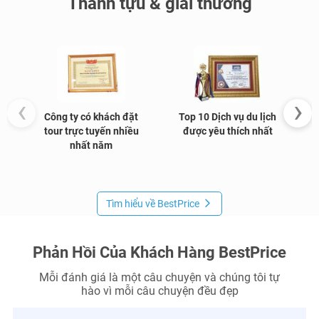
Thành tựu & giải thưởng
‹
›
Công ty có khách đặt
Top 10 Dịch vụ du lịch
G
tour trực tuyến nhiều
được yêu thích nhất
nhất năm
Tìm hiểu về BestPrice
Phản Hồi Của Khách Hàng BestPrice
Mỗi đánh giá là một câu chuyện và chúng tôi tự
hào vì mỗi câu chuyện đều đẹp