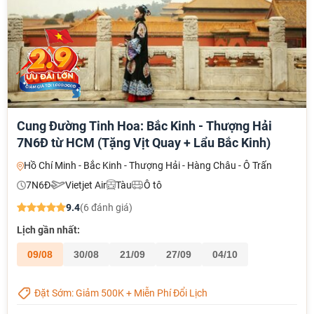
Cung Đường Tinh Hoa: Bắc Kinh - Thượng Hải
7N6Đ từ HCM (Tặng Vịt Quay + Lẩu Bắc Kinh)
Hồ Chí Minh - Bắc Kinh - Thượng Hải - Hàng Châu - Ô Trấn
7N6Đ
Vietjet Air
Tàu
Ô tô
9.4
(6 đánh giá)
Lịch gần nhất:
09/08
30/08
21/09
27/09
04/10
Đặt Sớm: Giảm 500K + Miễn Phí Đổi Lịch