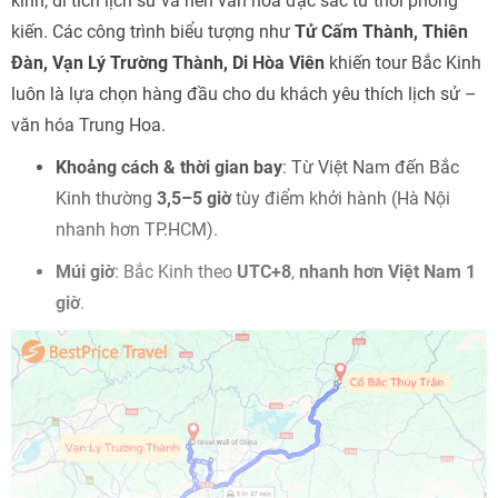
kính, di tích lịch sử và nền văn hóa đặc sắc từ thời phong
kiến. Các công trình biểu tượng như
Tử Cấm Thành, Thiên
Đàn, Vạn Lý Trường Thành, Di Hòa Viên
khiến tour Bắc Kinh
luôn là lựa chọn hàng đầu cho du khách yêu thích lịch sử –
văn hóa Trung Hoa.
Khoảng cách & thời gian bay
: Từ Việt Nam đến Bắc
Kinh thường
3,5–5 giờ
tùy điểm khởi hành (Hà Nội
nhanh hơn TP.HCM).
Múi giờ
: Bắc Kinh theo
UTC+8
,
nhanh hơn Việt Nam 1
giờ
.