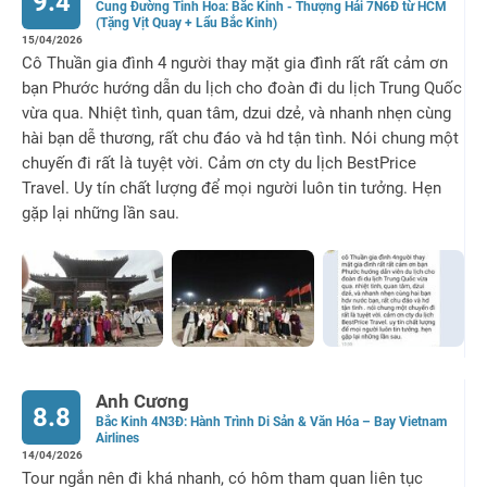
9.4
Cung Đường Tinh Hoa: Bắc Kinh - Thượng Hải 7N6Đ từ HCM
(Tặng Vịt Quay + Lẩu Bắc Kinh)
15/04/2026
Cô Thuần gia đình 4 người thay mặt gia đình rất rất cảm ơn
bạn Phước hướng dẫn du lịch cho đoàn đi du lịch Trung Quốc
vừa qua. Nhiệt tình, quan tâm, dzui dzẻ, và nhanh nhẹn cùng
hài bạn dễ thương, rất chu đáo và hd tận tình. Nói chung một
chuyến đi rất là tuyệt vời. Cảm ơn cty du lịch BestPrice
Travel. Uy tín chất lượng để mọi người luôn tin tưởng. Hẹn
gặp lại những lần sau.
Anh Cương
8.8
Bắc Kinh 4N3Đ: Hành Trình Di Sản & Văn Hóa – Bay Vietnam
Airlines
14/04/2026
Tour ngắn nên đi khá nhanh, có hôm tham quan liên tục