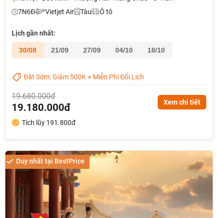
7N6Đ
Vietjet Air
Tàu
Ô tô
Lịch gần nhất:
30/08
21/09
27/09
04/10
18/10
Đặt Sớm: Giảm 500K + Miễn Phí Đổi Lịch
19.680.000đ
Xem chi tiết
19.180.000đ
Tích lũy 191.800đ
Duy nhất tại BestPrice