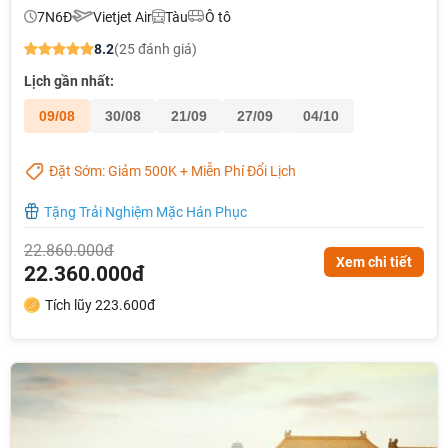
7N6Đ
Vietjet Air
Tàu
Ô tô
8.2
(25 đánh giá)
Lịch gần nhất:
09/08
30/08
21/09
27/09
04/10
Đặt Sớm: Giảm 500K + Miễn Phí Đổi Lịch
Tặng Trải Nghiệm Mặc Hán Phục
22.860.000đ
Xem chi tiết
22.360.000đ
Tích lũy 223.600đ