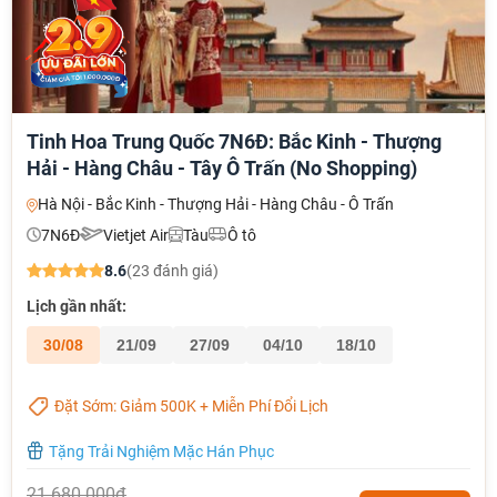
Tinh Hoa Trung Quốc 7N6Đ: Bắc Kinh - Thượng
Hải - Hàng Châu - Tây Ô Trấn (No Shopping)
Hà Nội - Bắc Kinh - Thượng Hải - Hàng Châu - Ô Trấn
7N6Đ
Vietjet Air
Tàu
Ô tô
8.6
(23 đánh giá)
Lịch gần nhất:
30/08
21/09
27/09
04/10
18/10
Đặt Sớm: Giảm 500K + Miễn Phí Đổi Lịch
Tặng Trải Nghiệm Mặc Hán Phục
21.680.000đ