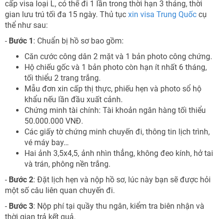
cấp visa loại L, có thể đi 1 lần trong thời hạn 3 tháng, thời
gian lưu trú tối đa 15 ngày. Thủ tục
xin visa Trung Quốc
cụ
thể như sau:
-
Bước 1
: Chuẩn bị hồ sơ bao gồm:
Căn cước công dân 2 mặt và 1 bản photo công chứng.
Hộ chiếu gốc và 1 bản photo còn hạn ít nhất 6 tháng,
tối thiểu 2 trang trắng.
Mẫu đơn xin cấp thị thực, phiếu hẹn và photo sổ hộ
khẩu nếu lần đầu xuất cảnh.
Chứng minh tài chính: Tài khoản ngân hàng tối thiểu
50.000.000 VNĐ.
Các giấy tờ chứng minh chuyến đi, thông tin lịch trình,
vé máy bay…
Hai ảnh 3,5x4,5, ảnh nhìn thẳng, không đeo kính, hở tai
và trán, phông nền trắng.
-
Bước 2
: Đặt lịch hẹn và nộp hồ sơ, lúc này bạn sẽ được hỏi
một số câu liên quan chuyến đi.
-
Bước 3
: Nộp phí tại quầy thu ngân, kiểm tra biên nhận và
thời gian trả kết quả.