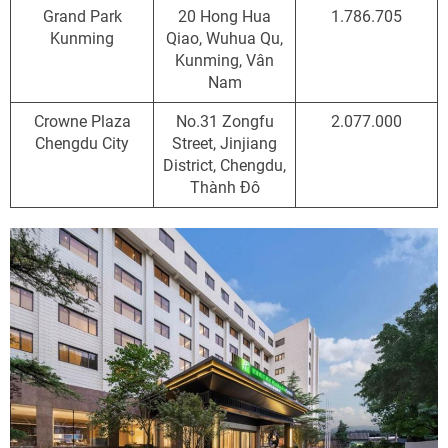
Grand Park
20 Hong Hua
1.786.705
Kunming
Qiao, Wuhua Qu,
Kunming, Vân
Nam
Crowne Plaza
No.31 Zongfu
2.077.000
Chengdu City
Street, Jinjiang
District, Chengdu,
Thành Đô