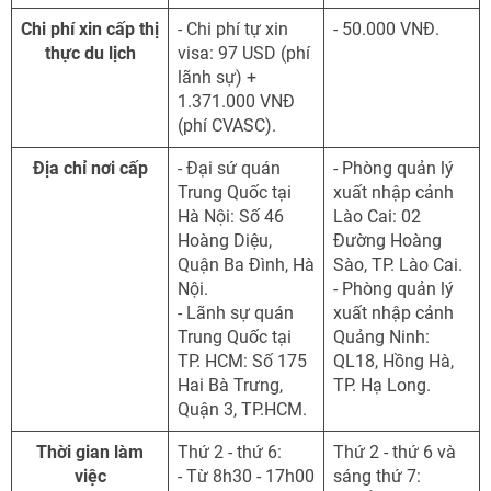
Chi phí xin cấp thị
- Chi phí tự xin
- 50.000 VNĐ.
thực du lịch
visa: 97 USD (phí
lãnh sự) +
1.371.000 VNĐ
(phí CVASC).
Địa chỉ nơi cấp
- Đại sứ quán
- Phòng quản lý
Trung Quốc tại
xuất nhập cảnh
Hà Nội: Số 46
Lào Cai: 02
Hoàng Diệu,
Đường Hoàng
Quận Ba Đình, Hà
Sào, TP. Lào Cai.
Nội.
- Phòng quản lý
- Lãnh sự quán
xuất nhập cảnh
Trung Quốc tại
Quảng Ninh:
TP. HCM: Số 175
QL18, Hồng Hà,
Hai Bà Trưng,
TP. Hạ Long.
Quận 3, TP.HCM.
Thời gian làm
Thứ 2 - thứ 6:
Thứ 2 - thứ 6 và
việc
- Từ 8h30 - 17h00
sáng thứ 7: