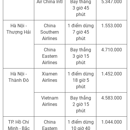
Air China Intl
Bay thẳng
5.347.000
3 giờ 45
phút
Hà Nội -
China
1 điểm dừng
1.553.000
Thượng Hải
Southern
7 giờ 45
Airlines
phút
China
Bay thẳng
4.710.000
Eastern
3 giờ 15
Airlines
phút
Hà Nội -
Xiamen
1 điểm dừng
1.452.000
Thành Đô
Airlines
18 giờ 5
phút
Vietnam
Bay thẳng
4.583.000
Airlines
2 giờ 15
phút
TP. Hồ Chí
China
1 điểm dừng
1.044.000
Minh - Bắc
Eastern
10 giờ 40