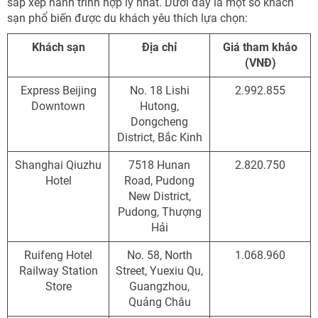
sắp xếp hành trình hợp lý nhất. Dưới đây là một số khách
sạn phổ biến được du khách yêu thích lựa chọn:
Khách sạn
Địa chỉ
Giá tham khảo
(VNĐ)
Express Beijing
No. 18 Lishi
2.992.855
Downtown
Hutong,
Dongcheng
District, Bắc Kinh
Shanghai Qiuzhu
7518 Hunan
2.820.750
Hotel
Road, Pudong
New District,
Pudong, Thượng
Hải
Ruifeng Hotel
No. 58, North
1.068.960
Railway Station
Street, Yuexiu Qu,
Store
Guangzhou,
Quảng Châu