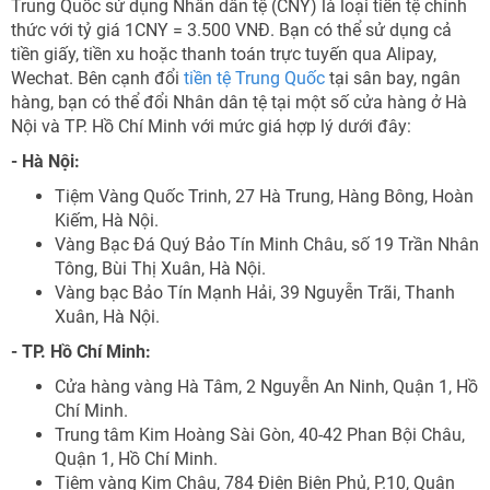
Trung Quốc sử dụng Nhân dân tệ (CNY) là loại tiền tệ chính
thức với tỷ giá 1CNY = 3.500 VNĐ. Bạn có thể sử dụng cả
tiền giấy, tiền xu hoặc thanh toán trực tuyến qua Alipay,
Wechat. Bên cạnh đổi
tiền tệ Trung Quốc
tại sân bay, ngân
hàng, bạn có thể đổi Nhân dân tệ tại một số cửa hàng ở Hà
Nội và TP. Hồ Chí Minh với mức giá hợp lý dưới đây:
- Hà Nội:
Tiệm Vàng Quốc Trinh, 27 Hà Trung, Hàng Bông, Hoàn
Kiếm, Hà Nội.
Vàng Bạc Đá Quý Bảo Tín Minh Châu, số 19 Trần Nhân
Tông, Bùi Thị Xuân, Hà Nội.
Vàng bạc Bảo Tín Mạnh Hải, 39 Nguyễn Trãi, Thanh
Xuân, Hà Nội.
- TP. Hồ Chí Minh:
Cửa hàng vàng Hà Tâm, 2 Nguyễn An Ninh, Quận 1, Hồ
Chí Minh.
Trung tâm Kim Hoàng Sài Gòn, 40-42 Phan Bội Châu,
Quận 1, Hồ Chí Minh.
Tiệm vàng Kim Châu, 784 Điện Biên Phủ, P.10, Quận