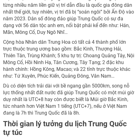
từng nhiều năm liền giữ vị trí dẫn đầu là quốc gia đông dân
nhất thế giới, tuy nhiên, vị trí đã bị “soán ngôi” bởi Ấn Độ vào
năm 2023. Dân số đông đảo giúp Trung Quốc có sự đa
dạng với 56 dân tộc anh em, nổi bật phải kể đến như: Hán,
Mãn, Mông Cổ, Duy Ngô Nhĩ…
Cộng hòa Nhân dân Trung Hoa có tất cả 4 thành phố lớn
trực thuộc trung ương bao gồm: Bắc Kinh, Thượng Hải,
Thiên Tân, Trùng Khánh; 5 khu tự trị: Choang Quảng Tây, Nội
Mông Cổ, Hồi Ninh Hạ, Tân Cương, Tây Tạng; 2 đặc khu
hành chính: Hồng Kông, Macao; và 22 tỉnh trực thuộc khác
như: Tứ Xuyên, Phúc Kiến, Quảng Đông, Vân Nam…
Dù có diện tích trải dài với bề ngang gần 5000km, song nỗ
lực thống nhất đất nước đã giúp Trung Quốc có một múi giờ
duy nhất là UTC+8 hay còn được biết là Múi giờ Bắc Kinh,
tức nhanh hơn Việt Nam 1 tiếng (UTC+7), nếu ở Việt Nam
đang là 7h thì Trung Quốc đã là 8h.
Thời gian lý tưởng du lịch Trung Quốc
tự túc