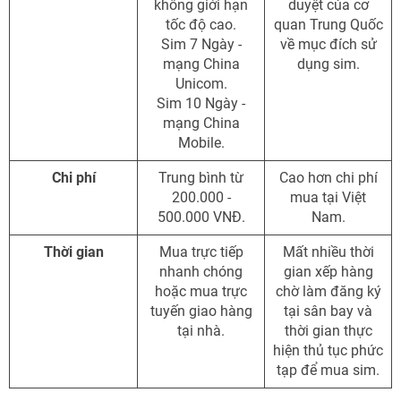
không giới hạn
duyệt của cơ
tốc độ cao.
quan Trung Quốc
Sim 7 Ngày -
về mục đích sử
mạng China
dụng sim.
Unicom.
Sim 10 Ngày -
mạng China
Mobile.
Chi phí
Trung bình từ
Cao hơn chi phí
200.000 -
mua tại Việt
500.000 VNĐ.
Nam.
Thời gian
Mua trực tiếp
Mất nhiều thời
nhanh chóng
gian xếp hàng
hoặc mua trực
chờ làm đăng ký
tuyến giao hàng
tại sân bay và
tại nhà.
thời gian thực
hiện thủ tục phức
tạp để mua sim.