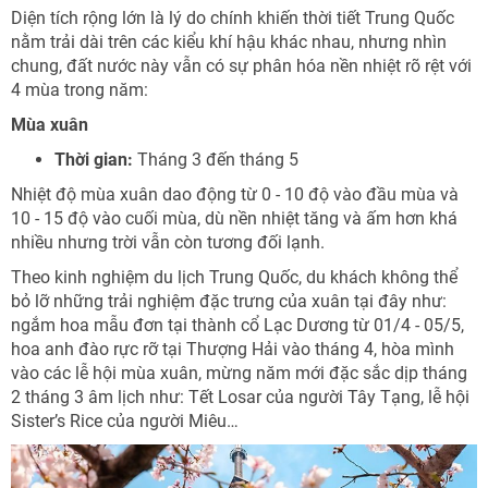
Diện tích rộng lớn là lý do chính khiến thời tiết Trung Quốc
nằm trải dài trên các kiểu khí hậu khác nhau, nhưng nhìn
chung, đất nước này vẫn có sự phân hóa nền nhiệt rõ rệt với
4 mùa trong năm:
Mùa xuân
Thời gian:
Tháng 3 đến tháng 5
Nhiệt độ mùa xuân dao động từ 0 - 10 độ vào đầu mùa và
NHẬN ƯU ĐÃI NGAY
10 - 15 độ vào cuối mùa, dù nền nhiệt tăng và ấm hơn khá
nhiều nhưng trời vẫn còn tương đối lạnh.
TƯ VẤN NGAY
Theo kinh nghiệm du lịch Trung Quốc, du khách không thể
TƯ VẤN NGAY
Nhận ưu đãi ngay
TƯ VẤN NGAY
TƯ VẤN NGAY
TƯ VẤN NGAY
bỏ lỡ những trải nghiệm đặc trưng của xuân tại đây như:
ngắm hoa mẫu đơn tại thành cổ Lạc Dương từ 01/4 - 05/5,
Nhận ưu đãi ngay!
hoa anh đào rực rỡ tại Thượng Hải vào tháng 4, hòa mình
vào các lễ hội mùa xuân, mừng năm mới đặc sắc dịp tháng
2 tháng 3 âm lịch như: Tết Losar của người Tây Tạng, lễ hội
Sister’s Rice của người Miêu…