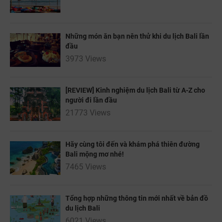
TƯ VẤN NGAY
TƯ VẤN NGAY
Nhận ưu đãi ngay
TƯ VẤN NGAY
TƯ VẤN NGAY
TƯ VẤN NGAY
Những món ăn bạn nên thử khi du lịch Bali lần
đầu
Nhận ưu đãi ngay!
3973 Views
[REVIEW] Kinh nghiệm du lịch Bali từ A-Z cho
người đi lần đầu
21773 Views
Hãy cùng tôi đến và khám phá thiên đường
Bali mộng mơ nhé!
7465 Views
Tổng hợp những thông tin mới nhất về bản đồ
du lịch Bali
6021 Views