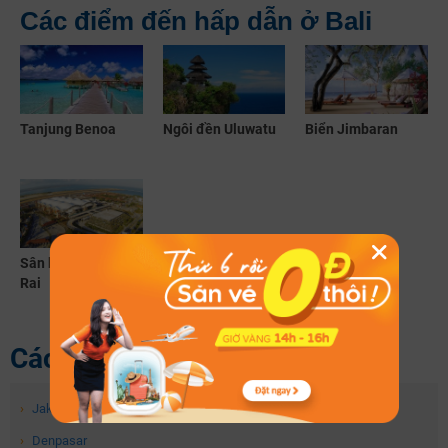
Các điểm đến hấp dẫn ở Bali
Tanjung Benoa
Ngôi đền Uluwatu
Biển Jimbaran
Sân bay Ngurah
Rai
Các điểm đến tương tự
›
Jakarta
›
Denpasar