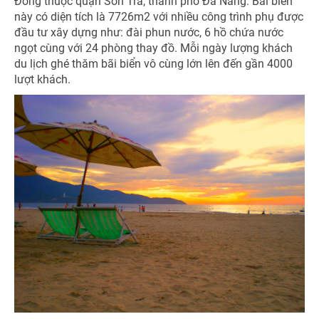
Đồng thuộc quận Sơn Trà, thành phố Đà Nẵng. Bãi biển
này có diện tích là 7726m2 với nhiều công trình phụ được
đầu tư xây dựng như: đài phun nước, 6 hồ chứa nước
ngọt cùng với 24 phòng thay đồ. Mỗi ngày lượng khách
du lịch ghé thăm bãi biển vô cùng lớn lên đến gần 4000
NHẬN ƯU ĐÃI NGAY
lượt khách.
TƯ VẤN NGAY
TƯ VẤN NGAY
Nhận ưu đãi ngay
TƯ VẤN NGAY
TƯ VẤN NGAY
TƯ VẤN NGAY
Nhận ưu đãi ngay!