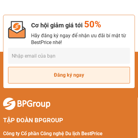
50%
Cơ hội giảm giá tới
Hãy đăng ký ngay để nhận ưu đãi bí mật từ
BestPrice nhé!
Đăng ký ngay
TẬP ĐOÀN BPGROUP
Công ty Cổ phần Công nghệ Du lịch BestPrice