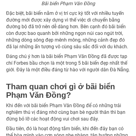
Bãi biển Phạm Văn Đồng
Đặc biệt, bãi biển nằm ở vị trí cực kỳ tốt với nhiều tuyến
đường mới được xây dựng vì thế việc di chuyển bằng
đường bộ đã trở nên dễ dàng hơn. Bên cạnh đó bãi biển
còn được bao quanh bởi những ngọn núi cao ngút trời,
những dòng sông đẹp mênh mông, những cảnh đẹp đó
đã lại những ấn tượng vô cùng sâu sắc đối với du khách.
Đáng chú ý hơn là bãi biển Phạm Văn Đồng đã được tạp
chí Forbes bầu chọn là một trong 5 bãi biển đẹp nhất thế
giới. Đây là một điều đáng từ hào với người dân Đà Nẵng.
Tham quan chơi gì ở bãi biển
Phạm Văn Đồng?
Khi đến với bãi biển Phạm Văn Đồng để có những trải
nghiệm thú vị đáng nhớ cùng bạn bè người thân thì bạn
đừng bỏ lỡ các hoạt động vui chơi sau đây.
Đầu tiên, đó là hoạt động tắm biển, khi đến đây bạn có
thể hòa mình vào cơn sóng nhẹ nhàng, tận hưởng những