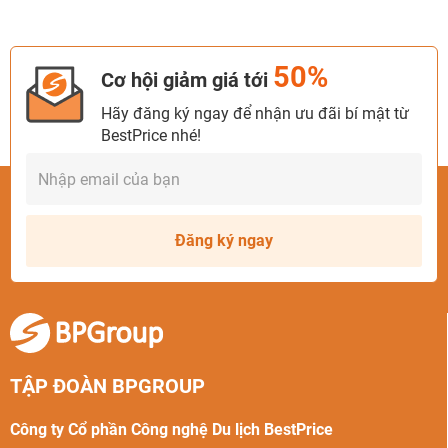
50%
Cơ hội giảm giá tới
Hãy đăng ký ngay để nhận ưu đãi bí mật từ
BestPrice nhé!
Đăng ký ngay
TẬP ĐOÀN BPGROUP
Công ty Cổ phần Công nghệ Du lịch BestPrice