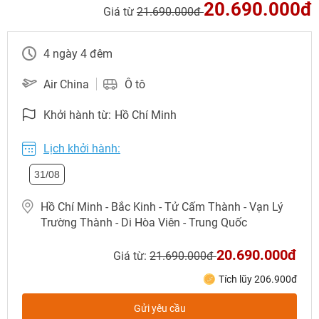
20.690.000đ
Giá từ
21.690.000đ
4 ngày 4 đêm
Air China
Ô tô
Khởi hành từ:
Hồ Chí Minh
Lịch khởi hành:
31/08
Hồ Chí Minh - Bắc Kinh - Tử Cấm Thành - Vạn Lý
NHẬN ƯU ĐÃI NGAY
Trường Thành - Di Hòa Viên - Trung Quốc
TƯ VẤN NGAY
20.690.000đ
Giá từ:
21.690.000đ
TƯ VẤN NGAY
TƯ VẤN NGAY
TƯ VẤN NGAY
TƯ VẤN NGAY
Tích lũy 206.900đ
Gửi yêu cầu