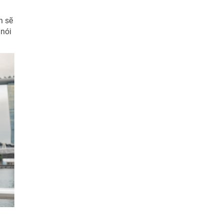
h sẽ
 nói