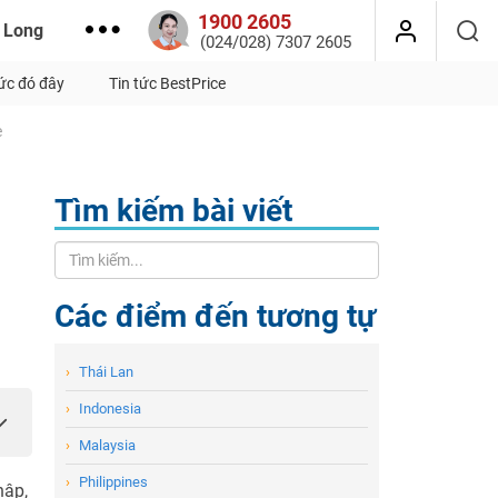
1900 2605
 Long
(024/028) 7307 2605
tức đó đây
Tin tức BestPrice
e
Tìm kiếm bài viết
Các điểm đến tương tự
›
Thái Lan
›
Indonesia
›
Malaysia
›
Philippines
nập,