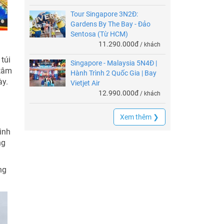
Tour Singapore 3N2Đ:
Gardens By The Bay - Đảo
Sentosa (Từ HCM)
11.290.000đ
/ khách
túi
Singapore - Malaysia 5N4Đ |
 tâm
Hành Trình 2 Quốc Gia | Bay
ày.
Vietjet Air
12.990.000đ
/ khách
Xem thêm ❯
hình
ng
ng