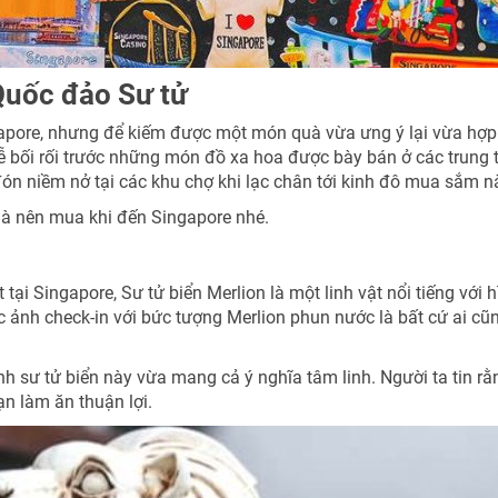
Quốc đảo Sư tử
ngapore, nhưng để kiếm được một món quà vừa ưng ý lại vừa hợp 
 dễ bối rối trước những món đồ xa hoa được bày bán ở các trung
 niềm nở tại các khu chợ khi lạc chân tới kinh đô mua sắm n
à nên mua khi đến Singapore nhé.
tại Singapore, Sư tử biển Merlion là một linh vật nổi tiếng với 
 ảnh check-in với bức tượng Merlion phun nước là bất cứ ai cũ
 sư tử biển này vừa mang cả ý nghĩa tâm linh. Người ta tin rằ
n làm ăn thuận lợi.