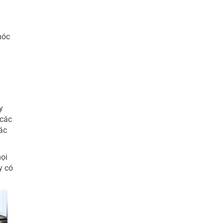
móc
y
 các
ác
mọi
y có