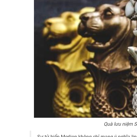
Quà lưu niệm S
Sư tử biển Merlion không chỉ mang ý nghĩa l