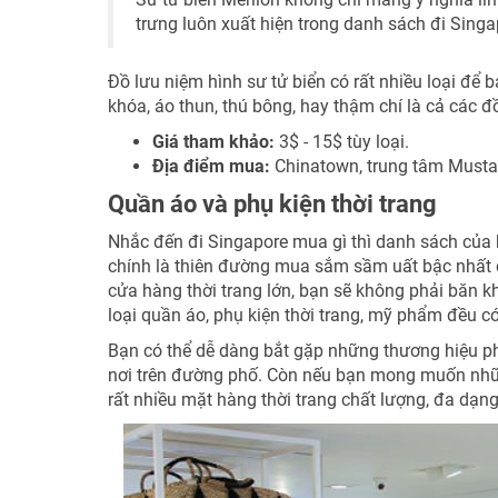
trưng luôn xuất hiện trong danh sách đi Sing
Đồ lưu niệm hình sư tử biển có rất nhiều loại để 
khóa, áo thun, thú bông, hay thậm chí là cả các đ
Giá tham khảo:
3$ - 15$ tùy loại.
Địa điểm mua:
Chinatown, trung tâm Musta
Quần áo và phụ kiện thời trang
Nhắc đến đi Singapore mua gì thì danh sách của 
chính là thiên đường mua sắm sầm uất bậc nhất 
cửa hàng thời trang lớn, bạn sẽ không phải băn k
loại quần áo, phụ kiện thời trang, mỹ phẩm đều có
Bạn có thể dễ dàng bắt gặp những thương hiệu ph
nơi trên đường phố. Còn nếu bạn mong muốn những
rất nhiều mặt hàng thời trang chất lượng, đa dạ