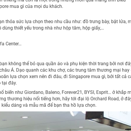
apore mua gì của mọi du khách.
bạn thỏa sức lựa chọn theo nhu cầu như: đồ trưng bày, bật lửa, 
ồ dùng thiết yếu trong nhà như hộp tăm, hộp giấy,…
fa Center…
bạn không thể bỏ qua quần áo và phụ kiện thời trang bởi nơi đâ
châu Á. Dạo quanh các khu chợ, các trung tâm thương mại hay
hoăn lựa chọn xem nên đi đâu, đi Singapore mua gì, bởi tất cả c
 tại đây.
ổ biến như Giordano, Baleno, Forever21, BYSI, Esprit… ở khắp 
 thương hiệu nổi tiếng hơn, hãy tới đại lộ Orchard Road, ở đâ
ng kiểu dáng và mẫu mã để bạn tha hồ lựa chọn.