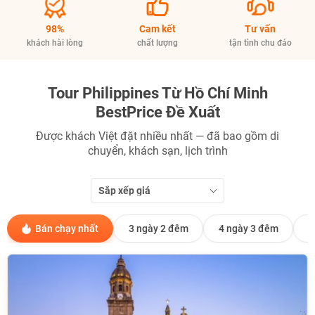
98%
Cam kết
Tư vấn
khách hài lòng
chất lượng
tận tình chu đáo
Tour Philippines Từ Hồ Chí Minh
BestPrice Đề Xuất
Được khách Việt đặt nhiều nhất — đã bao gồm di
chuyển, khách sạn, lịch trình
Sắp xếp giá
NHẬN ƯU ĐÃI NGAY
Bán chạy nhất
3 ngày 2 đêm
4 ngày 3 đêm
5
TƯ VẤN NGAY
TƯ VẤN NGAY
TƯ VẤN NGAY
TƯ VẤN NGAY
TƯ VẤN NGAY