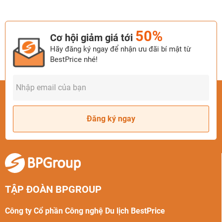
50%
Cơ hội giảm giá tới
Hãy đăng ký ngay để nhận ưu đãi bí mật từ
BestPrice nhé!
Đăng ký ngay
TẬP ĐOÀN BPGROUP
Công ty Cổ phần Công nghệ Du lịch BestPrice