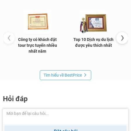
‹
›
Công ty có khách đặt
Top 10 Dịch vụ du lịch
G
tour trực tuyến nhiều
được yêu thích nhất
nhất năm
Tìm hiểu về BestPrice
Hỏi đáp