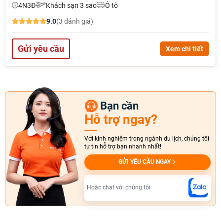
4N3Đ
Khách sạn 3 sao
Ô tô
9.0
(3 đánh giá)
Gửi yêu cầu
Xem chi tiết
Bạn cần
Hỗ trợ ngay?
Với kinh nghiệm trong ngành du lịch, chúng tôi
tự tin hỗ trợ bạn nhanh nhất!
GỬI YÊU CẦU NGAY
Hoặc chat với chúng tôi