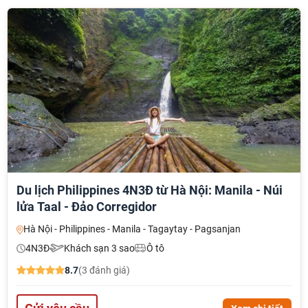
Du lịch Philippines 4N3Đ từ Hà Nội: Manila - Núi
lửa Taal - Đảo Corregidor
Hà Nội - Philippines - Manila - Tagaytay - Pagsanjan
4N3Đ
Khách sạn 3 sao
Ô tô
8.7
(3 đánh giá)