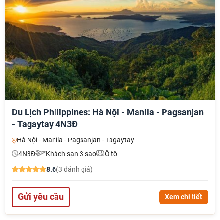
Du Lịch Philippines: Hà Nội - Manila - Pagsanjan
- Tagaytay 4N3Đ
Hà Nội - Manila - Pagsanjan - Tagaytay
4N3Đ
Khách sạn 3 sao
Ô tô
8.6
(3 đánh giá)
Gửi yêu cầu
Xem chi tiết