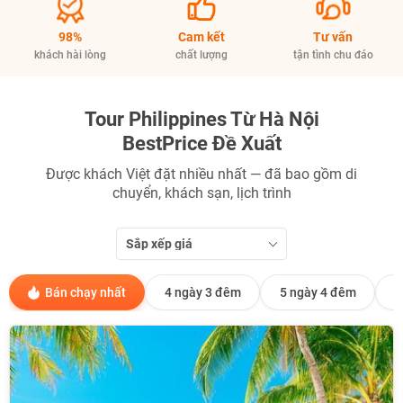
98%
Cam kết
Tư vấn
khách hài lòng
chất lượng
tận tình chu đáo
Tour Philippines Từ Hà Nội
BestPrice Đề Xuất
Được khách Việt đặt nhiều nhất — đã bao gồm di
chuyển, khách sạn, lịch trình
Sắp xếp giá
NHẬN ƯU ĐÃI NGAY
TƯ VẤN NGAY
Bán chạy nhất
4 ngày 3 đêm
5 ngày 4 đêm
6
TƯ VẤN NGAY
TƯ VẤN NGAY
TƯ VẤN NGAY
TƯ VẤN NGAY