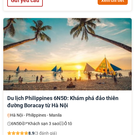
Gửi yêu cầu
Xem chi tiết
Du lịch Philippines 6N5Đ: Khám phá đảo thiên
đường Boracay từ Hà Nội
Hà Nội - Philippines - Manila
6N5Đ
Khách sạn 3 sao
Ô tô
8.9
(3 đánh giá)