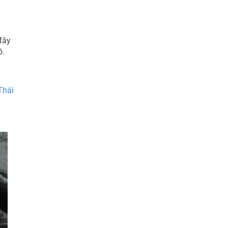
đây
ô.
Thái