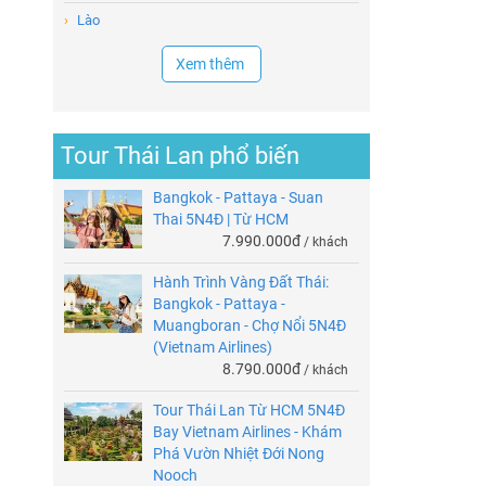
›
Lào
Xem thêm
Tour Thái Lan phổ biến
Bangkok - Pattaya - Suan
Thai 5N4Đ | Từ HCM
7.990.000đ
/ khách
Hành Trình Vàng Đất Thái:
Bangkok - Pattaya -
Muangboran - Chợ Nổi 5N4Đ
(Vietnam Airlines)
8.790.000đ
/ khách
Tour Thái Lan Từ HCM 5N4Đ
Bay Vietnam Airlines - Khám
Phá Vườn Nhiệt Đới Nong
Nooch