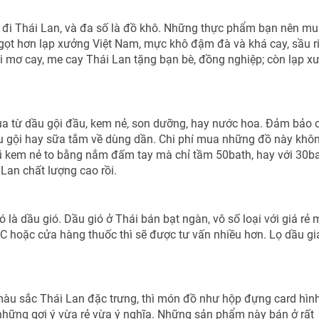
 đi Thái Lan, và đa số là đồ khô. Những thực phẩm bạn nên mu
gọt hơn lạp xưởng Việt Nam, mực khô đậm đà và khá cay, sầu r
i mơ cay, me cay Thái Lan tặng bạn bè, đồng nghiệp; còn lạp x
a từ dầu gội đầu, kem nẻ, son dưỡng, hay nước hoa. Đảm bảo 
u gội hay sữa tắm về dùng dần. Chi phí mua những đồ này khô
hũ kem nẻ to bằng nắm đấm tay mà chỉ tầm 50bath, hay với 30b
Lan chất lượng cao rồi.
là dầu gió. Dầu gió ở Thái bán bạt ngàn, vô số loại với giá rẻ 
g C hoặc cửa hàng thuốc thì sẽ được tư vấn nhiều hơn. Lọ dầu gi
 sắc Thái Lan đặc trưng, thì món đồ như hộp đựng card hìn
những gợi ý vừa rẻ vừa ý nghĩa. Những sản phẩm này bán ở rất