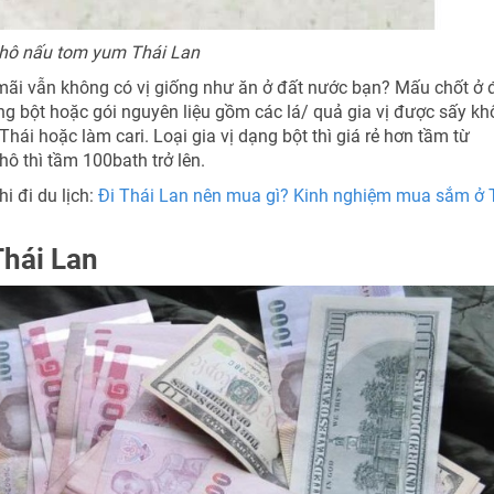
khô nấu tom yum Thái Lan
 mãi vẫn không có vị giống như ăn ở đất nước bạn? Mấu chốt ở 
dạng bột hoặc gói nguyên liệu gồm các lá/ quả gia vị được sấy kh
hái hoặc làm cari. Loại gia vị dạng bột thì giá rẻ hơn tầm từ
hô thì tầm 100bath trở lên.
i đi du lịch:
Đi Thái Lan nên mua gì? Kinh nghiệm mua sắm ở 
Thái Lan