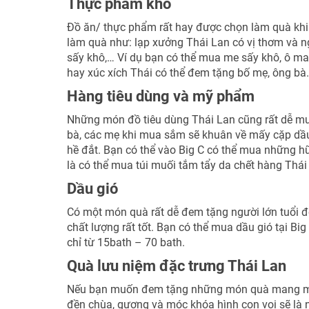
Thực phẩm khô
Đồ ăn/ thực phẩm rất hay được chọn làm quà khi
làm quà như: lạp xưởng Thái Lan có vị thơm và n
sấy khô,… Ví dụ bạn có thể mua me sấy khô, ô ma
hay xúc xích Thái có thể đem tặng bố mẹ, ông bà.
Hàng tiêu dùng và mỹ phẩm
Những món đồ tiêu dùng Thái Lan cũng rất dễ mu
bà, các mẹ khi mua sắm sẽ khuân về mấy cặp dầ
hề đắt. Bạn có thể vào Big C có thể mua những 
là có thể mua túi muối tắm tẩy da chết hàng Thái 
Dầu gió
Có một món quà rất dễ đem tặng người lớn tuổi đó 
chất lượng rất tốt. Bạn có thể mua dầu gió tại Bi
chỉ từ 15bath – 70 bath.
Quà lưu niệm đặc trưng Thái Lan
Nếu bạn muốn đem tặng những món quà mang màu
đền chùa, gương và móc khóa hình con voi sẽ là 