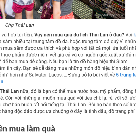
Chợ Thái Lan
và hợp túi tiền.
Vậy nên mua quà du lịch Thái Lan ở đâu?
Với
k
 sắm nhiều tại trung tâm đồ da, hoặc trung tâm đá quý vì nhữ
 mua sắm được ưa thích và phù hợp với tất cả mọi lứa tuổi nhấ
ng, thực phẩm được niêm yết giá cả và có nguồn gốc xuất xứ đảm
” để bạn mua dễ dàng. Nếu bạn là tín đồ hàng hiệu thì Siam
ắm tin cậy. Bạn sẽ dễ dàng mua những món đồ hiệu bình dân n
nh” hơn như Salvator, Lacos, … Đừng bỏ lỡ bài viết về
5 trung 
an
.
Thái Lan
nữa, đó là bạn có thể mua nước hoa, mỹ phẩm, đồng 
. Còn với những ai muốn mua quà với tiêu chí: lạ, rẻ, với số lư
 chợ bán buôn rất nổi tiếng tại Thái Lan. Bởi họ bán theo số lư
t hàng độc đáo được ưa chuộng ở đây là tinh dầu, đồ trang phí
nên mua làm quà