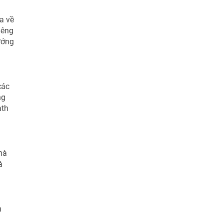
a về
iêng
ưởng
các
ng
ath
mà
á
h