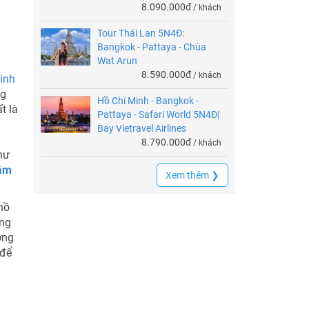
8.090.000đ
/ khách
Tour Thái Lan 5N4Đ:
Bangkok - Pattaya - Chùa
Wat Arun
8.590.000đ
/ khách
inh
ng
Hồ Chí Minh - Bangkok -
t là
Pattaya - Safari World 5N4Đ|
Bay Vietravel Airlines
8.790.000đ
/ khách
hư
tâm
Xem thêm ❯
hồ
ợng
ợng
 để