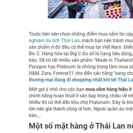
Trước tiên nên chọn những điểm mua sắm tin cậy 
nghiệm du lịch Thái Lan
, mách bạn nên tránh mua
sản phẩm ở đó đều có thể mua tại Việt Nam. Điểm
Bic C. Hàng hóa tại Big C đa số là hàng tiêu dù
bảo. Sẽ có rất nhiều sản phẩm “Made in Thailand
Paragon hay Platinum là những trung tâm mua s
H&M, Zara, Forever21 cho đến các hãng “sang chả
thương mại đáng đi shopping nhất khi tới Thái L
Một gợi ý nhỏ cho các bạn
mua sắm hàng hiệu ở 
chính hãng hoàn thuế ở sân bay trong chiều về nhé
nhiều thì có thể đến khu chợ Pratunam. Đây là khu
lớn nên giá thành cũng rẻ hơn. Ngoài quần áo mặ
bàn,…
Một số mặt hàng ở Thái Lan 