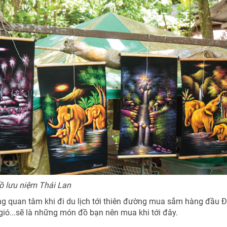
ồ lưu niệm Thái Lan
ũng quan tâm khi đi du lịch tới thiên đường mua sắm hàng đầu 
ió...sẽ là những món đồ bạn nên mua khi tới đây.