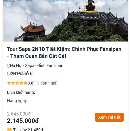
Tour Sapa 2N1Đ Tiết Kiệm: Chinh Phục Fansipan
- Tham Quan Bản Cát Cát
Hà Nội - Sapa - Đỉnh Fansipan
2N1Đ
Ô tô
8.6
(13 đánh giá)
Lịch khởi hành:
Hàng ngày
2.645.000đ
Xem chi tiết
2.145.000đ
Tích lũy 21.450đ