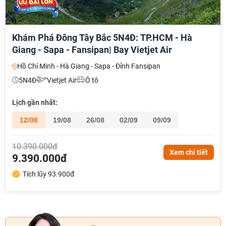
Khám Phá Đông Tây Bắc 5N4Đ: TP.HCM - Hà
Giang - Sapa - Fansipan| Bay Vietjet Air
Hồ Chí Minh - Hà Giang - Sapa - Đỉnh Fansipan
5N4Đ
Vietjet Air
Ô tô
Lịch gần nhất:
12/08
19/08
26/08
02/09
09/09
10.390.000đ
Xem chi tiết
9.390.000đ
Tích lũy 93.900đ