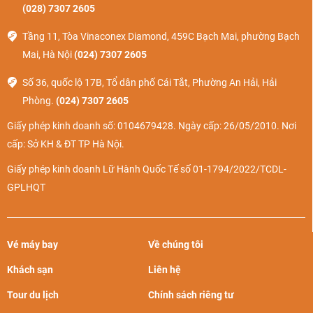
Đến Sapa vào mùa hè, bạn có thể cảm nhận đủ 4 mùa trong
(028) 7307 2605
năm. Tuy nhiên, tháng 6,7 thường xuất hiện mưa lớn. Nhưng
Tầng 11, Tòa Vinaconex Diamond, 459C Bạch Mai, phường Bạch
từ cuối tháng 7 thì thời tiết trong lành và đẹp nhất năm.
Mai, Hà Nội
(024) 7307 2605
Mùa thu
Số 36, quốc lộ 17B, Tổ dân phố Cái Tắt, Phường An Hải, Hải
Thời gian:
Tháng 9 - Tháng 11
Phòng.
(024) 7307 2605
Đặc điểm thời tiết:
Ít mưa, mát lạnh
Giấy phép kinh doanh số: 0104679428. Ngày cấp: 26/05/2010. Nơi
Thời tiết Sapa mùa thu khá đẹp, mát mẻ và đặc biệt là ít
cấp: Sở KH & ĐT TP Hà Nội.
mưa. Đến Sapa thời điểm này, bạn sẽ có cơ hội chiêm
Giấy phép kinh doanh Lữ Hành Quốc Tế số 01-1794/2022/TCDL-
ngưỡng những cánh đồng lúa chín vàng tuyệt đẹp.
GPLHQT
Vé máy bay
Về chúng tôi
Khách sạn
Liên hệ
Tour du lịch
Chính sách riêng tư