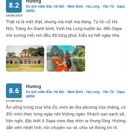
Hương
8.2
Du lịch miền Bắc: Hà Nội - Ninh Bình - Hạ Long - Yên Tử - Sapa
6N5Đ
24/08/2025
Thật ra là mệt thật, nhưng mà mệt mà đáng. Từ lối cổ Hà
Nội, Tràng An thanh bình, Vịnh Hạ Long huyền ảo, đến Sapa
mờ sương mỗi nơi đều đã từng phút, kiểu sợ hết ngày nha.
Hương
8.6
Du lịch miền Bắc: Hà Nội - Ninh Bình - Hạ Long - Yên Tử - Sapa
6N5Đ
01/08/2025
Ăn uống trong tour khá ổn, món ăn địa phương vừa miệng, có
đổi món theo từng ngày nên không ngán. Khách sạn sạch sẽ,
tiện nghi, đặc biệt ở Sapa view đẹp nhìn ra thung lũng. Hướng
dẫn viên nhiệt tình, nói chuyện vui vẻ, chia sẻ thông tin rõ