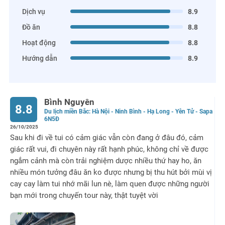
Dịch vụ
8.9
Đồ ăn
8.8
Hoạt động
8.8
Hướng dẫn
8.9
Bình Nguyên
8.8
Du lịch miền Bắc: Hà Nội - Ninh Bình - Hạ Long - Yên Tử - Sapa
6N5Đ
26/10/2025
Sau khi đi về tui có cảm giác vẫn còn đang ở đâu đó, cảm
giác rất vui, đi chuyên này rất hạnh phúc, không chỉ về được
ngắm cảnh mà còn trải nghiệm dược nhiều thứ hay ho, ăn
nhiều món tưởng đâu ăn ko được nhưng bị thu hút bởi mùi vị
cay cay làm tui nhớ mãi lun nè, làm quen được những người
bạn mới trong chuyến tour này, thật tuyệt vời