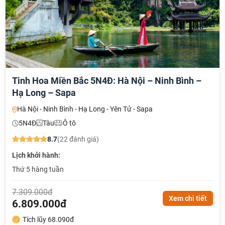
Tinh Hoa Miền Bắc 5N4Đ: Hà Nội – Ninh Bình –
Hạ Long – Sapa
Hà Nội - Ninh Bình - Hạ Long - Yên Tử - Sapa
5N4Đ
Tàu
Ô tô
8.7
(22 đánh giá)
Lịch khởi hành:
Thứ 5 hàng tuần
7.309.000đ
Xem chi tiết
6.809.000đ
Tích lũy 68.090đ