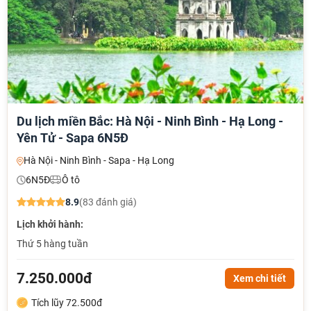
Du lịch miền Bắc: Hà Nội - Ninh Bình - Hạ Long -
Yên Tử - Sapa 6N5Đ
Hà Nội - Ninh Bình - Sapa - Hạ Long
6N5Đ
Ô tô
8.9
(83 đánh giá)
Lịch khởi hành:
Thứ 5 hàng tuần
7.250.000đ
Xem chi tiết
Tích lũy 72.500đ