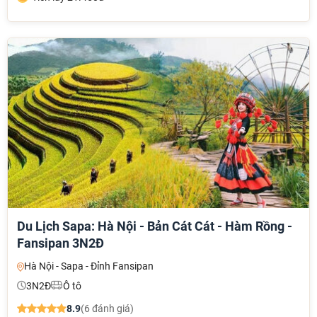
NHẬN ƯU ĐÃI NGAY
TƯ VẤN NGAY
Gửi yêu cầu
TƯ VẤN NGAY
TƯ VẤN NGAY
TƯ VẤN NGAY
TƯ VẤN NGAY
Nhận ưu đãi ngay!
Du Lịch Sapa: Hà Nội - Bản Cát Cát - Hàm Rồng -
Fansipan 3N2Đ
Hà Nội - Sapa - Đỉnh Fansipan
3N2Đ
Ô tô
8.9
(6 đánh giá)