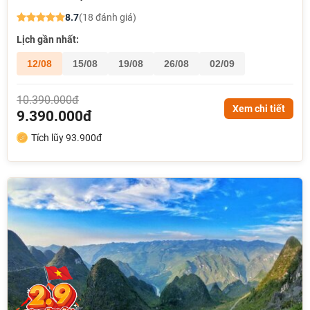
8.7
(18 đánh giá)
Lịch gần nhất:
12/08
15/08
19/08
26/08
02/09
10.390.000đ
Xem chi tiết
9.390.000đ
Tích lũy 93.900đ