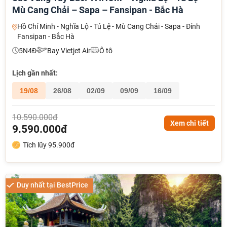
Mù Cang Chải – Sapa – Fansipan - Bắc Hà
Hồ Chí Minh - Nghĩa Lộ - Tú Lệ - Mù Cang Chải - Sapa - Đỉnh
Fansipan - Bắc Hà
5N4Đ
Bay Vietjet Air
Ô tô
Lịch gần nhất:
19/08
26/08
02/09
09/09
16/09
10.590.000đ
Xem chi tiết
9.590.000đ
Tích lũy 95.900đ
Duy nhất tại BestPrice