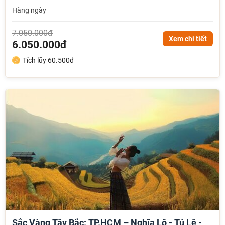
Hàng ngày
7.050.000đ
Xem chi tiết
6.050.000đ
Tích lũy 60.500đ
Sắc Vàng Tây Bắc: TP.HCM – Nghĩa Lộ - Tú Lệ -