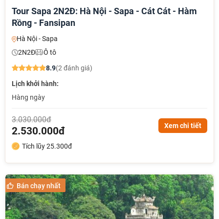
Tour Sapa 2N2Đ: Hà Nội - Sapa - Cát Cát - Hàm
Rồng - Fansipan
Hà Nội - Sapa
2N2Đ
Ô tô
8.9
(2 đánh giá)
Lịch khởi hành:
Hàng ngày
3.030.000đ
Xem chi tiết
2.530.000đ
Tích lũy 25.300đ
Bán chạy nhất